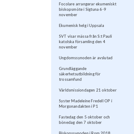
Focolare arrangerar ekumeniskt
biskopsmöte i Sigtuna 6-9
november
Ekumenisk helg i Uppsala
SVT visar mässa från S:t Pauli
katolska församling den 4
november
Ungdomssynoden är avslutad
Grundläggande
säkerhetsutbildning för
trossamfund
Världsmissiondagen 21 oktober
Syster Madeleine Fredell OP i
Morgonandakten i P1
Fastedag den 5 oktober och
bönedag den 7 oktober
Biskopssynoden i Rom 2018