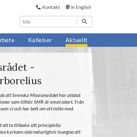
Kontakt
in English
rbete
Kallelser
Aktuellt
rådet -
rborelius
s att Svenska Missionsrådet har uttalat
sationer som tillhör SMR är emot abort. Från
som vi och har bett om ett möte med
tt ta tillbaka sitt principiella
lska kyrkans sida naturligtvis tvungna att