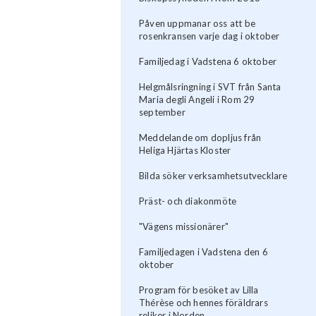
Påven uppmanar oss att be
rosenkransen varje dag i oktober
Familjedag i Vadstena 6 oktober
Helgmålsringning i SVT från Santa
Maria degli Angeli i Rom 29
september
Meddelande om dopljus från
Heliga Hjärtas Kloster
Bilda söker verksamhetsutvecklare
Präst- och diakonmöte
"Vägens missionärer"
Familjedagen i Vadstena den 6
oktober
Program för besöket av Lilla
Thérèse och hennes föräldrars
reliker i Norden