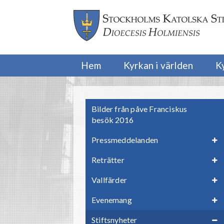
Hem
Kyrkan i världen
K
Bilder från påve Franciskus
besök 2016
Pressmeddelanden
Reträtter
Vallfärder
Evenemang
Stiftsnyheter