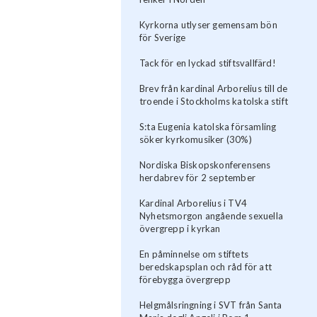
Kyrkorna utlyser gemensam bön
för Sverige
Tack för en lyckad stiftsvallfärd!
Brev från kardinal Arborelius till de
troende i Stockholms katolska stift
S:ta Eugenia katolska församling
söker kyrkomusiker (30%)
Nordiska Biskopskonferensens
herdabrev för 2 september
Kardinal Arborelius i TV4
Nyhetsmorgon angående sexuella
övergrepp i kyrkan
En påminnelse om stiftets
beredskapsplan och råd för att
förebygga övergrepp
Helgmålsringning i SVT från Santa