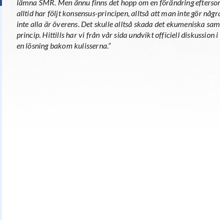
lämna SMR. Men ännu finns det hopp om en förändring efters
alltid har följt konsensus-principen, alltså att man inte gör n
inte alla är överens. Det skulle alltså skada det ekumeniska s
princip. Hittills har vi från vår sida undvikt officiell diskussio
en lösning bakom kulisserna.”