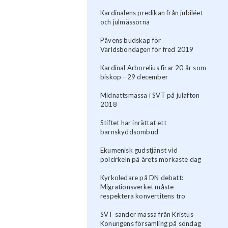
Kardinalens predikan från jubiléet
och julmässorna
Påvens budskap för
Världsböndagen för fred 2019
Kardinal Arborelius firar 20 år som
biskop - 29 december
Midnattsmässa i SVT på julafton
2018
Stiftet har inrättat ett
barnskyddsombud
Ekumenisk gudstjänst vid
polcirkeln på årets mörkaste dag
Kyrkoledare på DN debatt:
Migrationsverket måste
respektera konvertitens tro
SVT sänder mässa från Kristus
Konungens församling på söndag