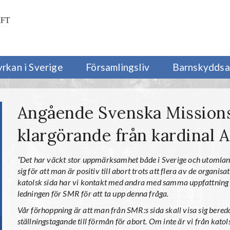
yrkan i Sverige
Församlingsliv
Barnskyddsa
Angående Svenska Missions
klargörande från kardinal A
”Det har väckt stor uppmärksamhet både i Sverige och utomland
sig för att man är positiv till abort trots att flera av de organi
katolsk sida har vi kontakt med andra med samma uppfattning 
ledningen för SMR för att ta upp denna fråga.
Vår förhoppning är att man från SMR:s sida skall visa sig beredd a
ställningstagande till förmån för abort. Om inte är vi från kato