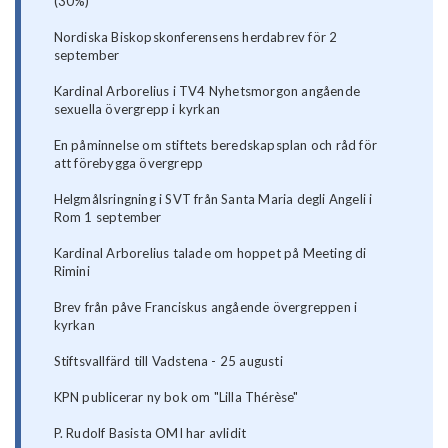
(30%)
Nordiska Biskopskonferensens herdabrev för 2
september
Kardinal Arborelius i TV4 Nyhetsmorgon angående
sexuella övergrepp i kyrkan
En påminnelse om stiftets beredskapsplan och råd för
att förebygga övergrepp
Helgmålsringning i SVT från Santa Maria degli Angeli i
Rom 1 september
Kardinal Arborelius talade om hoppet på Meeting di
Rimini
Brev från påve Franciskus angående övergreppen i
kyrkan
Stiftsvallfärd till Vadstena - 25 augusti
KPN publicerar ny bok om "Lilla Thérèse"
P. Rudolf Basista OMI har avlidit