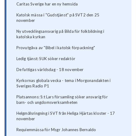
Caritas Sverige har en ny hemsida
Katolsk mässa i "Gudstjänst" på SVT2 den 25
november
Ny utvecklingsansvarig på Bilda för folkbildning i
katolska kyrkan
Provutgåva av "Bibel i katolsk förpackning"
Ledig tjänst: SUK söker redaktör
De fattigas världsdag - 18 november
Kyrkornas globala vecka - tema i Morgonandakten i
Sveriges Radio P1
Platsannons: S:t Lars församling söker ansvarig för
barn- och ungdomsverksamheten
Helgmålsringning i SVT från Heliga Hjärtas kloster - 17
november
Requiemmässa för Msgr Johannes Bernaldo