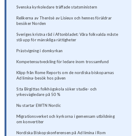
Svenska kyrkoledare träffade statsministern
Relikerna av Therésè av Lisieux och hennes föräldrar
besöker Norden
Sveriges kristna råd i Aftonbladet: Våra folkvalda måste
stå upp för mänskliga rättigheter
Prästvigning i domkyrkan
Kompetensutveckling för ledare inom trossamfund
Klipp från Rome Reports om de nordiska biskoparnas
Ad limina-besök hos påven
S:ta Birgittas folkhögskola söker studie- och
yrkesvägledare på 50 %
Nu startar EWTN Nordic
Migrationsverket och kyrkorna i gemensam utbildning
om konvertiter
Nordiska Biskopskonferensen på Ad limina i Rom