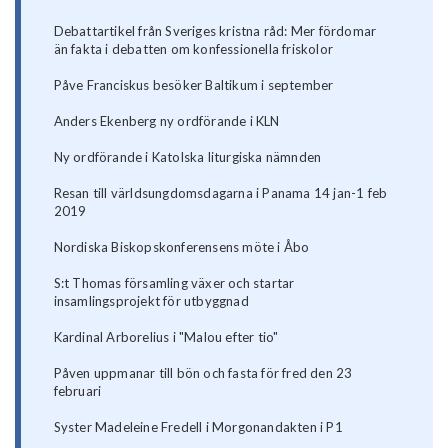
Debattartikel från Sveriges kristna råd: Mer fördomar
än fakta i debatten om konfessionella friskolor
Påve Franciskus besöker Baltikum i september
Anders Ekenberg ny ordförande i KLN
Ny ordförande i Katolska liturgiska nämnden
Resan till världsungdomsdagarna i Panama 14 jan-1 feb
2019
Nordiska Biskopskonferensens möte i Åbo
S:t Thomas församling växer och startar
insamlingsprojekt för utbyggnad
Kardinal Arborelius i "Malou efter tio"
Påven uppmanar till bön och fasta för fred den 23
februari
Syster Madeleine Fredell i Morgonandakten i P1