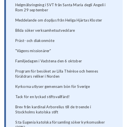
Helgmålsringning i SVT från Santa Maria degli Angeli i
Rom 29 september
Meddelande om dopljus från Heliga Hjärtas Kloster
Bilda söker verksamhetsutvecklare
Präst- och diakonmöte
"Vägens missionärer"
Familjedagen i Vadstena den 6 oktober
Program för besöket av Lilla Thérèse och hennes
föräldrars reliker i Norden
Kyrkorna utlyser gemensam bön för Sverige
Tack för en lyckad stiftsvallfärd!
Brev från kardinal Arborelius till de troende i
Stockholms katolska stift
S:ta Eugenia katolska församling söker kyrkomusiker