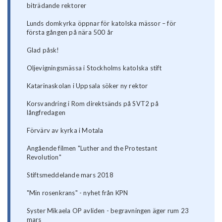
biträdande rektorer
Lunds domkyrka öppnar för katolska mässor – för
första gången på nära 500 år
Glad påsk!
Oljevigningsmässa i Stockholms katolska stift
Katarinaskolan i Uppsala söker ny rektor
Korsvandring i Rom direktsänds på SVT2 på
långfredagen
Förvärv av kyrka i Motala
Angående filmen "Luther and the Protestant
Revolution"
Stiftsmeddelande mars 2018
"Min rosenkrans" - nyhet från KPN
Syster Mikaela OP avliden - begravningen äger rum 23
mars