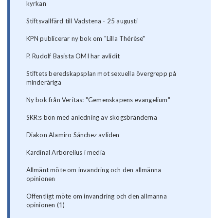
kyrkan
Stiftsvallfärd till Vadstena - 25 augusti
KPN publicerar ny bok om "Lilla Thérèse"
P. Rudolf Basista OMI har avlidit
Stiftets beredskapsplan mot sexuella övergrepp på
minderåriga
Ny bok från Veritas: "Gemenskapens evangelium"
SKR:s bön med anledning av skogsbränderna
Diakon Alamiro Sánchez avliden
Kardinal Arborelius i media
Allmänt möte om invandring och den allmänna
opinionen
Offentligt möte om invandring och den allmänna
opinionen (1)