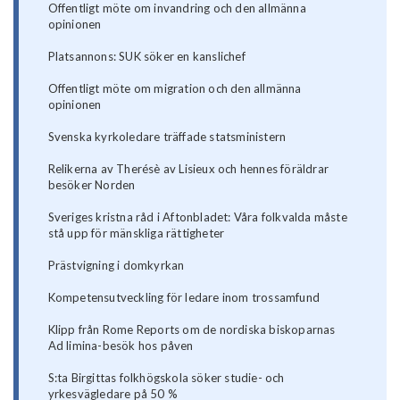
Offentligt möte om invandring och den allmänna
opinionen
Platsannons: SUK söker en kanslichef
Offentligt möte om migration och den allmänna
opinionen
Svenska kyrkoledare träffade statsministern
Relikerna av Therésè av Lisieux och hennes föräldrar
besöker Norden
Sveriges kristna råd i Aftonbladet: Våra folkvalda måste
stå upp för mänskliga rättigheter
Prästvigning i domkyrkan
Kompetensutveckling för ledare inom trossamfund
Klipp från Rome Reports om de nordiska biskoparnas
Ad limina-besök hos påven
S:ta Birgittas folkhögskola söker studie- och
yrkesvägledare på 50 %