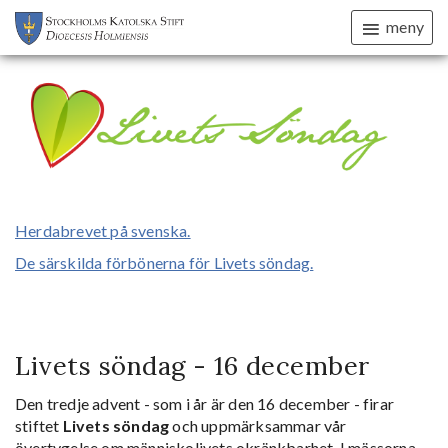
meny
Herdabrevet på svenska.
De särskilda förbönerna för Livets söndag.
Livets söndag - 16 december
Den tredje advent - som i år är den 16 december - firar
stiftet
Livets söndag
och uppmärksammar vår
övertygelse om människolivets okränkbarhet. I mässorna