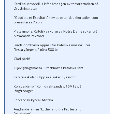
Kardinal Arborelius inför årsdagen av terrorattacken på
Drottninggatan
"Gaudete et Exsultate" - ny apostolisk exhortation som
presenteras 9 april
Platsannons: Katolska skolan av Notre Dame söker två
biträdande rektorer
Lunds domkyrka öppnar för katolska mässor – för
första gången på nära 500 år
Glad påsk!
Oljevigningsmässa i Stockholms katolska stift
Katarinaskolan i Uppsala söker ny rektor
Korsvandring i Rom direktsänds på SVT2 på
långfredagen
Förvärv av kyrka i Motala
Angående filmen "Luther and the Protestant
Revolution"