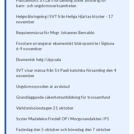
Platsannons: S:t Lars församling söker ansvarig för
barn- och ungdomsverksamheten
Helgmålsringning i SVT från Heliga Hjärtas kloster - 17
november
Requiemmässa för Msgr Johannes Bernaldo
Focolare arrangerar ekumeniskt biskopsmöte i Sigtuna
6-9 november
Ekumenisk helg i Uppsala
SVT visar mässa från S:t Pauli katolska församling den 4
november
Ungdomssynoden är avslutad
Grundläggande säkerhetsutbildning för trossamfund
Världsmissiondagen 21 oktober
Syster Madeleine Fredell OP i Morgonandakten i P1
Fastedag den 5 oktober och bönedag den 7 oktober