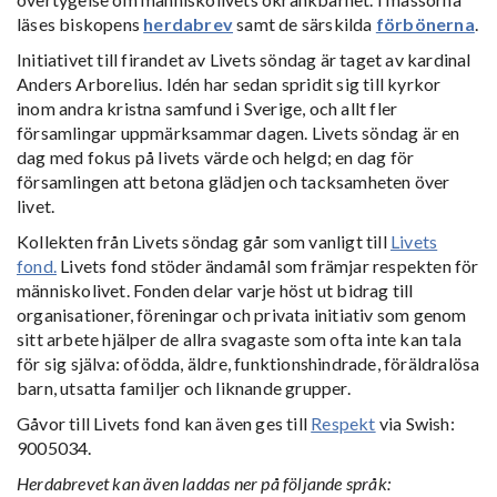
läses biskopens
herdabrev
samt de särskilda
förbönerna
.
Initiativet till firandet av Livets söndag är taget av kardinal
Anders Arborelius. Idén har sedan spridit sig till kyrkor
inom andra kristna samfund i Sverige, och allt fler
församlingar uppmärksammar dagen. Livets söndag är en
dag med fokus på livets värde och helgd; en dag för
församlingen att betona glädjen och tacksamheten över
livet.
Kollekten från Livets söndag går som vanligt till
Livets
fond.
Livets fond stöder ändamål som främjar respekten för
människolivet. Fonden delar varje höst ut bidrag till
organisationer, föreningar och privata initiativ som genom
sitt arbete hjälper de allra svagaste som ofta inte kan tala
för sig själva: ofödda, äldre, funktionshindrade, föräldralösa
barn, utsatta familjer och liknande grupper.
Gåvor till Livets fond kan även ges till
Respekt
via Swish:
9005034.
Herdabrevet kan även laddas ner på följande språk: