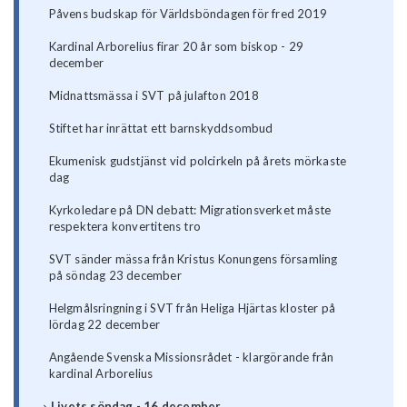
Påvens budskap för Världsböndagen för fred 2019
Kardinal Arborelius firar 20 år som biskop - 29
december
Midnattsmässa i SVT på julafton 2018
Stiftet har inrättat ett barnskyddsombud
Ekumenisk gudstjänst vid polcirkeln på årets mörkaste
dag
Kyrkoledare på DN debatt: Migrationsverket måste
respektera konvertitens tro
SVT sänder mässa från Kristus Konungens församling
på söndag 23 december
Helgmålsringning i SVT från Heliga Hjärtas kloster på
lördag 22 december
Angående Svenska Missionsrådet - klargörande från
kardinal Arborelius
Livets söndag - 16 december