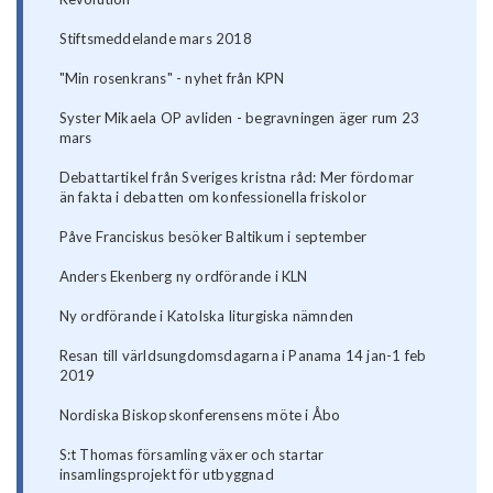
Stiftsmeddelande mars 2018
"Min rosenkrans" - nyhet från KPN
Syster Mikaela OP avliden - begravningen äger rum 23
mars
Debattartikel från Sveriges kristna råd: Mer fördomar
än fakta i debatten om konfessionella friskolor
Påve Franciskus besöker Baltikum i september
Anders Ekenberg ny ordförande i KLN
Ny ordförande i Katolska liturgiska nämnden
Resan till världsungdomsdagarna i Panama 14 jan-1 feb
2019
Nordiska Biskopskonferensens möte i Åbo
S:t Thomas församling växer och startar
insamlingsprojekt för utbyggnad