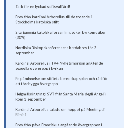
Tack för en lyckad stiftsvallfärd!
Brev från kardinal Arborelius till de troende i
Stockholms katolska stift
S:ta Eugenia katolska församling söker kyrkomusiker
(30%)
Nordiska Biskopskonferensens herdabrev för 2
september
Kardinal Arborelius i TV4 Nyhetsmorgon angående
sexuella övergrepp i kyrkan
En påminnelse om stiftets beredskapsplan och råd för
att förebygga övergrepp
Helgmålsringning i SVT från Santa Maria degli Angeli i
Rom 1 september
Kardinal Arborelius talade om hoppet på Meeting di
Rimini
Brev från påve Franciskus angående övergreppen i