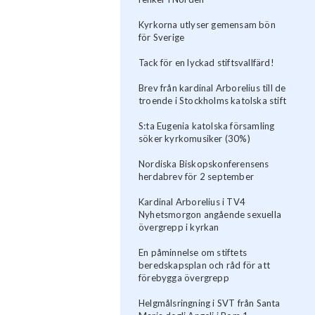
Kyrkorna utlyser gemensam bön
för Sverige
Tack för en lyckad stiftsvallfärd!
Brev från kardinal Arborelius till de
troende i Stockholms katolska stift
S:ta Eugenia katolska församling
söker kyrkomusiker (30%)
Nordiska Biskopskonferensens
herdabrev för 2 september
Kardinal Arborelius i TV4
Nyhetsmorgon angående sexuella
övergrepp i kyrkan
En påminnelse om stiftets
beredskapsplan och råd för att
förebygga övergrepp
Helgmålsringning i SVT från Santa