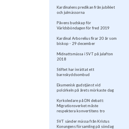
Kardinalens predikan från jubiléet
och julmässorna
Påvens budskap för
Världsböndagen för fred 2019
Kardinal Arborelius firar 20 år som
biskop - 29 december
Midnattsmässa i SVT på julafton
2018
Stiftet har inrättat ett
barnskyddsombud
Ekumenisk gudstjänst vid
polcirkeln på årets mörkaste dag
Kyrkoledare på DN debatt:
Migrationsverket måste
respektera konvertitens tro
SVT sänder mässa från Kristus
Konungens församling på söndag