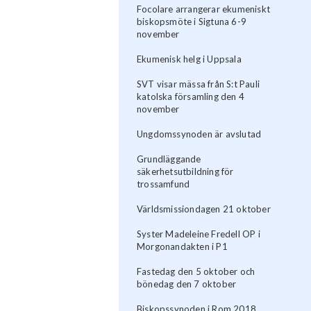
Focolare arrangerar ekumeniskt
biskopsmöte i Sigtuna 6-9
november
Ekumenisk helg i Uppsala
SVT visar mässa från S:t Pauli
katolska församling den 4
november
Ungdomssynoden är avslutad
Grundläggande
säkerhetsutbildning för
trossamfund
Världsmissiondagen 21 oktober
Syster Madeleine Fredell OP i
Morgonandakten i P1
Fastedag den 5 oktober och
bönedag den 7 oktober
Biskopssynoden i Rom 2018