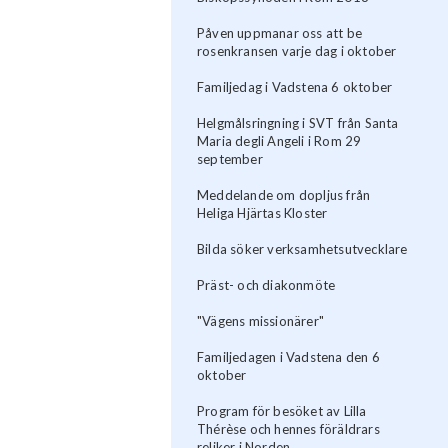
Påven uppmanar oss att be
rosenkransen varje dag i oktober
Familjedag i Vadstena 6 oktober
Helgmålsringning i SVT från Santa
Maria degli Angeli i Rom 29
september
Meddelande om dopljus från
Heliga Hjärtas Kloster
Bilda söker verksamhetsutvecklare
Präst- och diakonmöte
"Vägens missionärer"
Familjedagen i Vadstena den 6
oktober
Program för besöket av Lilla
Thérèse och hennes föräldrars
reliker i Norden