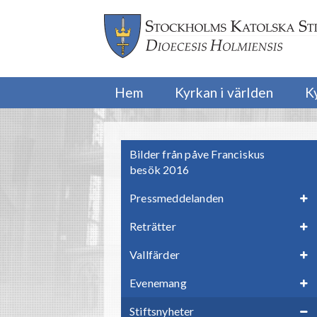
Hem
Kyrkan i världen
K
Bilder från påve Franciskus
besök 2016
Pressmeddelanden
Reträtter
Vallfärder
Evenemang
Stiftsnyheter