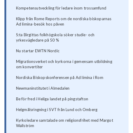
Kompetensutveckling för ledare inom trossamfund
Klipp från Rome Reports om de nordiska biskoparnas
Ad limina-besök hos påven
S:ta Birgittas folkhögskola söker studie- och
yrkesvägledare på 50 %
Nu startar EWTN Nordic
Migrationsverket och kyrkorna i gemensam utbildning
om konvertiter
Nordiska Biskopskonferensen på Ad limina i Rom
Newmaninstitutet i Almedalen
Be för fred i Heliga landet på pingstafton
Helgmålsringning i SVT från Lund och Omberg
Kyrkoledare samtalade om religionsfrihet med Margot
Wallström