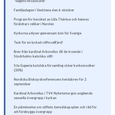
"Vägens missionärer"
Familjedagen i Vadstena den 6 oktober
Program för besöket av Lilla Thérèse och hennes
föräldrars reliker i Norden
Kyrkorna utlyser gemensam bön för Sverige
Tack för en lyckad stiftsvallfärd!
Brev från kardinal Arborelius till de troende i
Stockholms katolska stift
S:ta Eugenia katolska församling söker kyrkomusiker
(30%)
Nordiska Biskopskonferensens herdabrev för 2
september
Kardinal Arborelius i TV4 Nyhetsmorgon angående
sexuella övergrepp i kyrkan
En påminnelse om stiftets beredskapsplan och råd för
att förebygga övergrepp