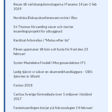
Resan till världsungdomsdagarna i Panama 14 jan-1 feb
2019
Nordiska Biskopskonferensens möte i Åbo
S:t Thomas församling växer och startar
insamlingsprojekt för utbyggnad
Kardinal Arborelius i "Malou efter tio"
Påven uppmanar till bön och fasta för fred den 23
februari
Syster Madeleine Fredell i Morgonandakten i P1
Ledig tjänst: vi söker en ekumenikhandläggare - OBS:
tjänsten är tillsatt
Fastan 2018
Caritas Sverige förmedlade över 5 miljoner i bistånd
2017
Fasteinsamlingen börjar på Askonsdagen 14 februari