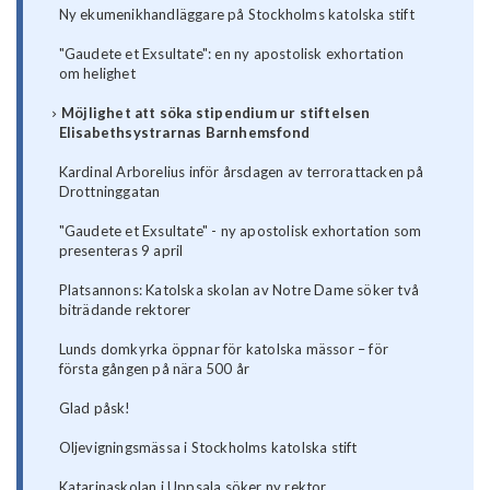
Ny ekumenikhandläggare på Stockholms katolska stift
"Gaudete et Exsultate": en ny apostolisk exhortation
om helighet
Möjlighet att söka stipendium ur stiftelsen
Elisabethsystrarnas Barnhemsfond
Kardinal Arborelius inför årsdagen av terrorattacken på
Drottninggatan
"Gaudete et Exsultate" - ny apostolisk exhortation som
presenteras 9 april
Platsannons: Katolska skolan av Notre Dame söker två
biträdande rektorer
Lunds domkyrka öppnar för katolska mässor – för
första gången på nära 500 år
Glad påsk!
Oljevigningsmässa i Stockholms katolska stift
Katarinaskolan i Uppsala söker ny rektor