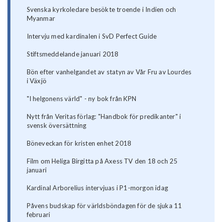
Svenska kyrkoledare besökte troende i Indien och
Myanmar
Intervju med kardinalen i SvD Perfect Guide
Stiftsmeddelande januari 2018
Bön efter vanhelgandet av statyn av Vår Fru av Lourdes
i Växjö
"I helgonens värld" - ny bok från KPN
Nytt från Veritas förlag: "Handbok för predikanter" i
svensk översättning
Böneveckan för kristen enhet 2018
Film om Heliga Birgitta på Axess TV den 18 och 25
januari
Kardinal Arborelius intervjuas i P1-morgon idag
Påvens budskap för världsböndagen för de sjuka 11
februari