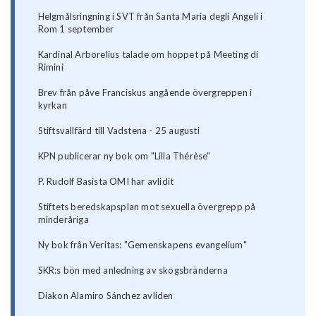
Helgmålsringning i SVT från Santa Maria degli Angeli i
Rom 1 september
Kardinal Arborelius talade om hoppet på Meeting di
Rimini
Brev från påve Franciskus angående övergreppen i
kyrkan
Stiftsvallfärd till Vadstena - 25 augusti
KPN publicerar ny bok om "Lilla Thérèse"
P. Rudolf Basista OMI har avlidit
Stiftets beredskapsplan mot sexuella övergrepp på
minderåriga
Ny bok från Veritas: "Gemenskapens evangelium"
SKR:s bön med anledning av skogsbränderna
Diakon Alamiro Sánchez avliden