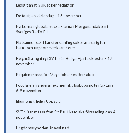
Ledig tjänst: SUK söker redaktör
De fattigas världsdag - 18 november
Kyrkornas globala vecka - tema i Morgonandakten i
Sveriges Radio P1
Platsannons: S:t Lars församling söker ansvarig för
barn- och ungdomsverksamheten
Helgmålsringning i SVT från Heliga Hjärtas kloster - 17
november
Requiemmässa för Msgr Johannes Bernaldo
Focolare arrangerar ekumeniskt biskopsmöte i Sigtuna
6-9 november
Ekumenisk helg i Uppsala
SVT visar mässa från S:t Pauli katolska församling den 4
november
Ungdomssynoden är avslutad