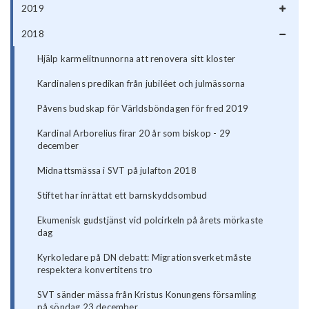
2019
2018
Hjälp karmelitnunnorna att renovera sitt kloster
Kardinalens predikan från jubiléet och julmässorna
Påvens budskap för Världsböndagen för fred 2019
Kardinal Arborelius firar 20 år som biskop - 29
december
Midnattsmässa i SVT på julafton 2018
Stiftet har inrättat ett barnskyddsombud
Ekumenisk gudstjänst vid polcirkeln på årets mörkaste
dag
Kyrkoledare på DN debatt: Migrationsverket måste
respektera konvertitens tro
SVT sänder mässa från Kristus Konungens församling
på söndag 23 december