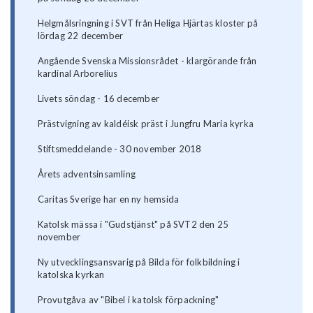
Helgmålsringning i SVT från Heliga Hjärtas kloster på
lördag 22 december
Angående Svenska Missionsrådet - klargörande från
kardinal Arborelius
Livets söndag - 16 december
Prästvigning av kaldéisk präst i Jungfru Maria kyrka
Stiftsmeddelande - 30 november 2018
Årets adventsinsamling
Caritas Sverige har en ny hemsida
Katolsk mässa i "Gudstjänst" på SVT2 den 25
november
Ny utvecklingsansvarig på Bilda för folkbildning i
katolska kyrkan
Provutgåva av "Bibel i katolsk förpackning"