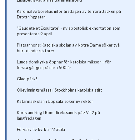
Kardinal Arborelius inför årsdagen av terrorattacken på
Drottninggatan
"Gaudete et Exsultate" - ny apostolisk exhortation som
presenteras 9 april
Platsannons: Katolska skolan av Notre Dame söker två
biträdande rektorer
Lunds domkyrka öppnar för katolska mässor – för
första gången på nära 500 år
Glad påsk!
Oljevigningsmässa i Stockholms katolska stift
Katarinaskolan i Uppsala söker ny rektor
Korsvandring i Rom direktsänds på SVT2 på
långfredagen
Förvärv av kyrka i Motala