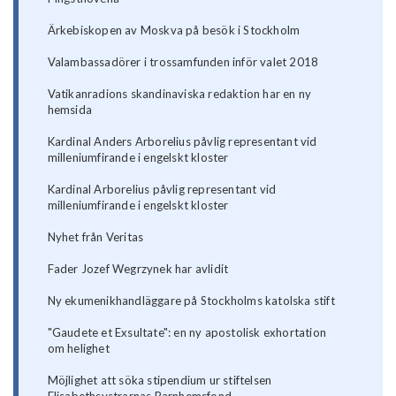
Ärkebiskopen av Moskva på besök i Stockholm
Valambassadörer i trossamfunden inför valet 2018
Vatikanradions skandinaviska redaktion har en ny
hemsida
Kardinal Anders Arborelius påvlig representant vid
milleniumfirande i engelskt kloster
Kardinal Arborelius påvlig representant vid
milleniumfirande i engelskt kloster
Nyhet från Veritas
Fader Jozef Wegrzynek har avlidit
Ny ekumenikhandläggare på Stockholms katolska stift
"Gaudete et Exsultate": en ny apostolisk exhortation
om helighet
Möjlighet att söka stipendium ur stiftelsen
Elisabethsystrarnas Barnhemsfond