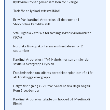
Kyrkorna utlyser gemensam bön för Sverige
Tack för en lyckad stiftsvallfärd!
Brev från kardinal Arborelius till de troende i
Stockholms katolska stift
S:ta Eugenia katolska församling söker kyrkomusiker
(30%)
Nordiska Biskopskonferensens herdabrev för 2
september
Kardinal Arborelius i TV4 Nyhetsmorgon angående
sexuella övergrepp i kyrkan
En påminnelse om stiftets beredskapsplan och råd för
att förebygga övergrepp
Helgmålsringning i SVT från Santa Maria degli Angeli i
Rom 1 september
Kardinal Arborelius talade om hoppet på Meeting di
Rimini