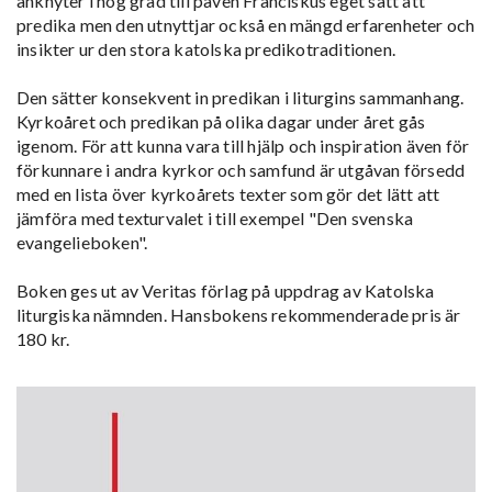
anknyter i hög grad till påven Franciskus eget sätt att
predika men den utnyttjar också en mängd erfarenheter och
insikter ur den stora katolska predikotraditionen.
Den sätter konsekvent in predikan i liturgins sammanhang.
Kyrkoåret och predikan på olika dagar under året gås
igenom. För att kunna vara till hjälp och inspiration även för
förkunnare i andra kyrkor och samfund är utgåvan försedd
med en lista över kyrkoårets texter som gör det lätt att
jämföra med texturvalet i till exempel "Den svenska
evangelieboken".
Boken ges ut av Veritas förlag på uppdrag av Katolska
liturgiska nämnden.
Hansbokens rekommenderade pris är
180 kr.