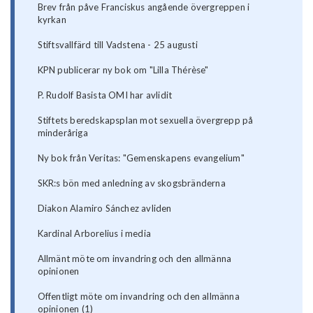
Brev från påve Franciskus angående övergreppen i
kyrkan
Stiftsvallfärd till Vadstena - 25 augusti
KPN publicerar ny bok om "Lilla Thérèse"
P. Rudolf Basista OMI har avlidit
Stiftets beredskapsplan mot sexuella övergrepp på
minderåriga
Ny bok från Veritas: "Gemenskapens evangelium"
SKR:s bön med anledning av skogsbränderna
Diakon Alamiro Sánchez avliden
Kardinal Arborelius i media
Allmänt möte om invandring och den allmänna
opinionen
Offentligt möte om invandring och den allmänna
opinionen (1)