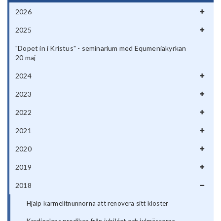
2026
2025
"Dopet in i Kristus" - seminarium med Equmeniakyrkan
20 maj
2024
2023
2022
2021
2020
2019
2018
Hjälp karmelitnunnorna att renovera sitt kloster
Kardinalens predikan från jubiléet och julmässorna