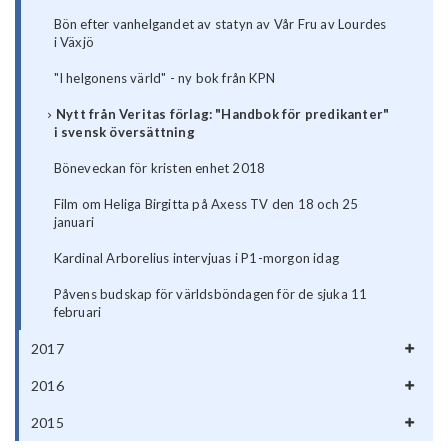
Bön efter vanhelgandet av statyn av Vår Fru av Lourdes
i Växjö
"I helgonens värld" - ny bok från KPN
Nytt från Veritas förlag: "Handbok för predikanter"
i svensk översättning
Böneveckan för kristen enhet 2018
Film om Heliga Birgitta på Axess TV den 18 och 25
januari
Kardinal Arborelius intervjuas i P1-morgon idag
Påvens budskap för världsböndagen för de sjuka 11
februari
2017
2016
2015