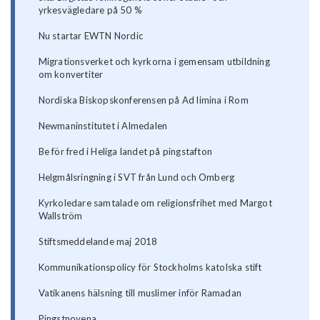
yrkesvägledare på 50 %
Nu startar EWTN Nordic
Migrationsverket och kyrkorna i gemensam utbildning
om konvertiter
Nordiska Biskopskonferensen på Ad limina i Rom
Newmaninstitutet i Almedalen
Be för fred i Heliga landet på pingstafton
Helgmålsringning i SVT från Lund och Omberg
Kyrkoledare samtalade om religionsfrihet med Margot
Wallström
Stiftsmeddelande maj 2018
Kommunikationspolicy för Stockholms katolska stift
Vatikanens hälsning till muslimer inför Ramadan
Pingstnovena