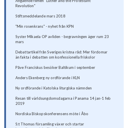
Angående filmen "Luther and the Protestant
Revolution"
Stiftsmeddelande mars 2018
"Min rosenkrans" - nyhet från KPN
Syster Mikaela OP avliden - begravningen äger rum 23
mars
Debattartikel från Sveriges kristna råd: Mer fördomar
än fakta i debatten om konfessionella friskolor
Påve Franciskus besöker Baltikum i september
Anders Ekenberg ny ordförande i KLN
Ny ordförande i Katolska liturgiska nämnden
Resan till världsungdomsdagarna i Panama 14 jan-1 feb
2019
Nordiska Biskopskonferensens möte i Åbo
S:t Thomas församling växer och startar