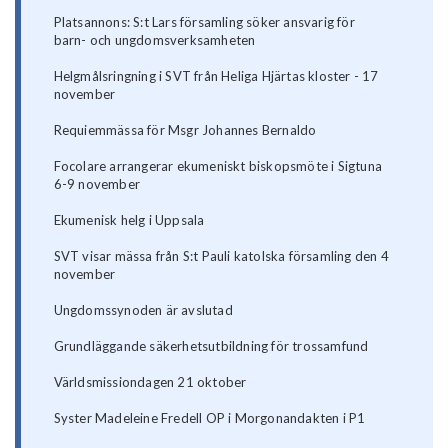
Platsannons: S:t Lars församling söker ansvarig för
barn- och ungdomsverksamheten
Helgmålsringning i SVT från Heliga Hjärtas kloster - 17
november
Requiemmässa för Msgr Johannes Bernaldo
Focolare arrangerar ekumeniskt biskopsmöte i Sigtuna
6-9 november
Ekumenisk helg i Uppsala
SVT visar mässa från S:t Pauli katolska församling den 4
november
Ungdomssynoden är avslutad
Grundläggande säkerhetsutbildning för trossamfund
Världsmissiondagen 21 oktober
Syster Madeleine Fredell OP i Morgonandakten i P1