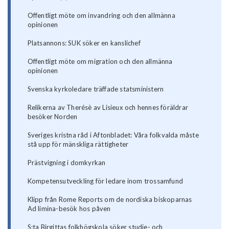
Offentligt möte om invandring och den allmänna
opinionen
Platsannons: SUK söker en kanslichef
Offentligt möte om migration och den allmänna
opinionen
Svenska kyrkoledare träffade statsministern
Relikerna av Therésè av Lisieux och hennes föräldrar
besöker Norden
Sveriges kristna råd i Aftonbladet: Våra folkvalda måste
stå upp för mänskliga rättigheter
Prästvigning i domkyrkan
Kompetensutveckling för ledare inom trossamfund
Klipp från Rome Reports om de nordiska biskoparnas
Ad limina-besök hos påven
S:ta Birgittas folkhögskola söker studie- och