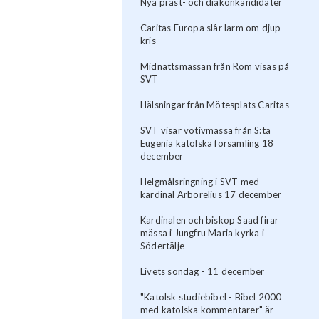
Nya präst- och diakonkandidater
Caritas Europa slår larm om djup
kris
Midnattsmässan från Rom visas på
SVT
Hälsningar från Mötesplats Caritas
SVT visar votivmässa från S:ta
Eugenia katolska församling 18
december
Helgmålsringning i SVT med
kardinal Arborelius 17 december
Kardinalen och biskop Saad firar
mässa i Jungfru Maria kyrka i
Södertälje
Livets söndag - 11 december
"Katolsk studiebibel - Bibel 2000
med katolska kommentarer" är