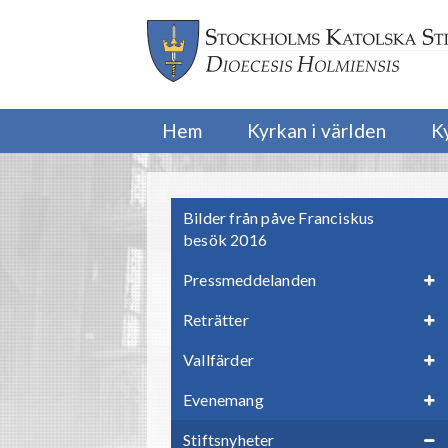
Hem
Kyrkan i världen
K
Bilder från påve Franciskus
besök 2016
Pressmeddelanden
Reträtter
Vallfärder
Evenemang
Stiftsnyheter