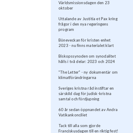
Världsmissionsdagen den 23
oktober
Uttalande av Justitia et Pax kring
frågor i den nya regeringens
program
Böneveckan för kristen enhet
2023 - nu finns materialet klart
Biskopssynoden om synodalitet
hålls i två delar: 2023 och 2024
"The Letter" - ny dokumentär om
klimatförändringarna
Sveriges kristna råd instiftar en
särskild dag för judisk-kristna
samtal och fördjupning
60 år sedan öppnandet av Andra
Vatikankonciliet
Tack till alla som gjorde
Franciskusdagen till en riktig fest!