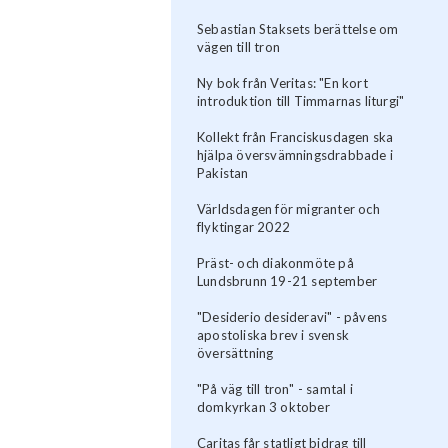
Sebastian Staksets berättelse om
vägen till tron
Ny bok från Veritas: "En kort
introduktion till Timmarnas liturgi"
Kollekt från Franciskusdagen ska
hjälpa översvämningsdrabbade i
Pakistan
Världsdagen för migranter och
flyktingar 2022
Präst- och diakonmöte på
Lundsbrunn 19-21 september
"Desiderio desideravi" - påvens
apostoliska brev i svensk
översättning
"På väg till tron" - samtal i
domkyrkan 3 oktober
Caritas får statligt bidrag till