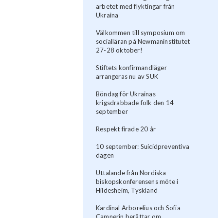
arbetet med flyktingar från
Ukraina
Välkommen till symposium om
socialläran på Newmaninstitutet
27-28 oktober!
Stiftets konfirmandläger
arrangeras nu av SUK
Böndag för Ukrainas
krigsdrabbade folk den 14
september
Respekt firade 20 år
10 september: Suicidpreventiva
dagen
Uttalande från Nordiska
biskopskonferensens möte i
Hildesheim, Tyskland
Kardinal Arborelius och Sofia
Camnerin berättar om