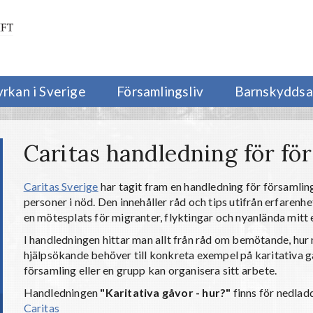
yrkan i Sverige
Församlingsliv
Barnskyddsa
Caritas handledning för fö
Caritas Sverige
har tagit fram en handledning för församling
personer i nöd. Den innehåller råd och tips utifrån erfarenh
en mötesplats för migranter, flyktingar och nyanlända mit
I handledningen hittar man allt från råd om bemötande, hur 
hjälpsökande behöver till konkreta exempel på karitativa 
församling eller en grupp kan organisera sitt arbete.
Handledningen
"Karitativa gåvor - hur?"
finns för nedlad
Caritas