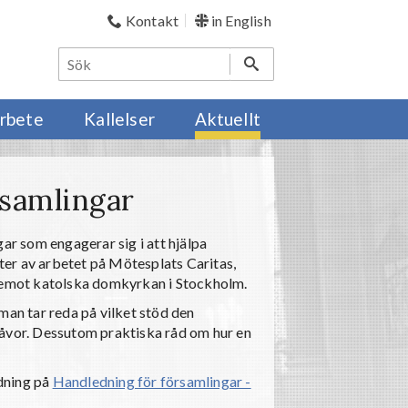
Kontakt
in English
rbete
Kallelser
Aktuellt
rsamlingar
ar som engagerar sig i att hjälpa
eter av arbetet på Mötesplats Caritas,
t emot katolska domkyrkan i Stockholm.
man tar reda på vilket stöd den
gåvor. Dessutom praktiska råd om hur en
dning på
Handledning för församlingar -