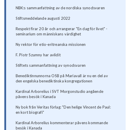
NBK:s sammanfattning av de nordiska synodsvaren
Stiftsmeddelande augusti 2022
Respekt firar 20 år och arrangerar "En dag för livet" -
seminarium om människans värdighet
Ny rektor för etio-eritreanska missionen
F. Piotr Szumny har avlidit
Stiftets sammanfattning av synodsvaren
Benediktinnunnorna OSB på Mariavall är nu en del av
den engelska benediktinska kongregationen
Kardinal Arborelius i SVT Morgonstudio angående
påvens besök i Kanada
Ny bok från Veritas förlag: "Den helige Vincent de Paul:
en kort biografi"
Kardinal Arborelius kommenterar påvens kommande
besök i Kanada