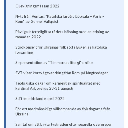
Oljevigningsmässan 2022
Nytt från Veritas: "Katolska läroår. Uppsala – Paris –
Rom" av Gunnel Vallquist
Påvliga interreligiösa rådets hälsning med anledning av
ramadan 2022
Stödkonsert för Ukrainas folk i S:ta Eugenias katolska
församling
Se presentation av "Timmarnas liturgi" online
SVT visar korsvägsvandring från Rom på långfredagen
Teologiska dagar om karmelitisk spiritualitet med
kardinal Arborelius 28-31 augusti
Stiftsmeddelande april 2022
För ett medmänskligt välkomnande av flyktingarna från
Ukraina
Samtal om att bryta tystnaden efter sexuella övergrepp