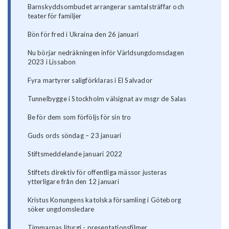
Barnskyddsombudet arrangerar samtalsträffar och
teater för familjer
Bön för fred i Ukraina den 26 januari
Nu börjar nedräkningen inför Världsungdomsdagen
2023 i Lissabon
Fyra martyrer saligförklaras i El Salvador
Tunnelbygge i Stockholm välsignat av msgr de Salas
Be för dem som förföljs för sin tro
Guds ords söndag – 23 januari
Stiftsmeddelande januari 2022
Stiftets direktiv för offentliga mässor justeras
ytterligare från den 12 januari
Kristus Konungens katolska församling i Göteborg
söker ungdomsledare
Timmarnas liturgi - presentationsfilmer