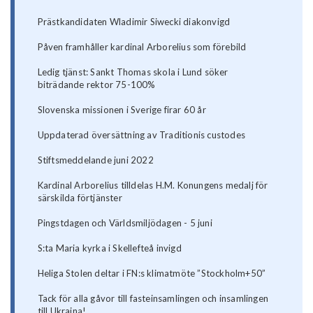
Prästkandidaten Wladimir Siwecki diakonvigd
Påven framhåller kardinal Arborelius som förebild
Ledig tjänst: Sankt Thomas skola i Lund söker
biträdande rektor 75-100%
Slovenska missionen i Sverige firar 60 år
Uppdaterad översättning av Traditionis custodes
Stiftsmeddelande juni 2022
Kardinal Arborelius tilldelas H.M. Konungens medalj för
särskilda förtjänster
Pingstdagen och Världsmiljödagen - 5 juni
S:ta Maria kyrka i Skellefteå invigd
Heliga Stolen deltar i FN:s klimatmöte ”Stockholm+50”
Tack för alla gåvor till fasteinsamlingen och insamlingen
till Ukraina!