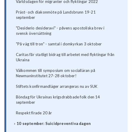
Världsdagen för migranter och flyktingar 2022
Präst- och diakonmöte på Lundsbrunn 19-21
september
"Desiderio desideravi" - påvens apostoliska brev i
svensk översättning
"På väg till tron" - samtal i domkyrkan 3 oktober
Caritas får statligt bidrag till arbetet med flyktingar från
Ukraina
Välkommen till symposium om socialläran på
Newmaninstitutet 27-28 oktober!
Stiftets konfirmandläger arrangeras nu av SUK
Böndag för Ukrainas krigsdrabbade folk den 14
september
Respekt firade 20 år
10 september: Suicidpreventiva dagen