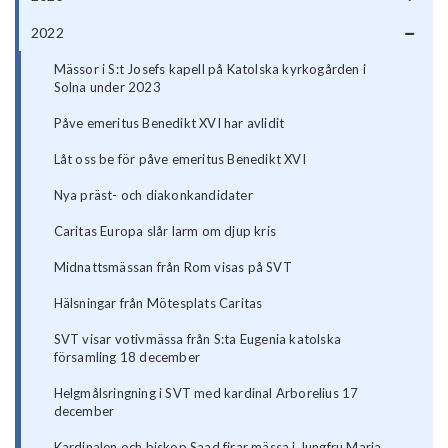
2022
Mässor i S:t Josefs kapell på Katolska kyrkogården i
Solna under 2023
Påve emeritus Benedikt XVI har avlidit
Låt oss be för påve emeritus Benedikt XVI
Nya präst- och diakonkandidater
Caritas Europa slår larm om djup kris
Midnattsmässan från Rom visas på SVT
Hälsningar från Mötesplats Caritas
SVT visar votivmässa från S:ta Eugenia katolska
församling 18 december
Helgmålsringning i SVT med kardinal Arborelius 17
december
Kardinalen och biskop Saad firar mässa i Jungfru Maria