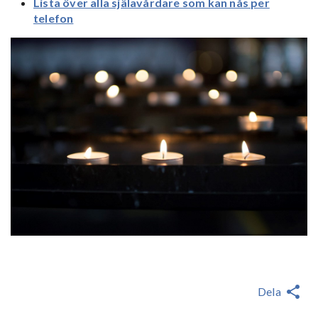
Lista över alla själavårdare som kan nås per
telefon
Dela