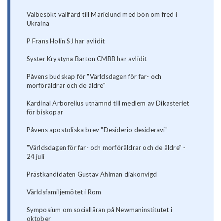
Välbesökt vallfärd till Marielund med bön om fred i
Ukraina
P Frans Holin SJ har avlidit
Syster Krystyna Barton CMBB har avlidit
Påvens budskap för "Världsdagen för far- och
morföräldrar och de äldre"
Kardinal Arborelius utnämnd till medlem av Dikasteriet
för biskopar
Påvens apostoliska brev "Desiderio desideravi"
"Världsdagen för far- och morföräldrar och de äldre" -
24 juli
Prästkandidaten Gustav Ahlman diakonvigd
Världsfamiljemötet i Rom
Symposium om socialläran på Newmaninstitutet i
oktober