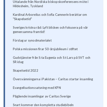
Uttalande från Nordiska biskopskonferensens möte i
Hildesheim, Tyskland
Kardinal Arborelius och Sofia Camnerin berättar om
"Skapelsetid"
Sveriges kristna råd: Lyft blicken och fokusera på vår
gemensamma framtid!
Förslag ur synodmaterialet
Polska missionen firar 50-årsjubileum i stiftet
Gudstjänster från S:ta Eugenia och S:t Lars på SVT och
SR idag
Skapelsetid 2022
Översvämningarna i Pakistan – Caritas startar insamling
Evangelisationssatsning med KPN
Pågående insamlingar av Caritas Sverige
Snart kommer den kompletta studiebibeln