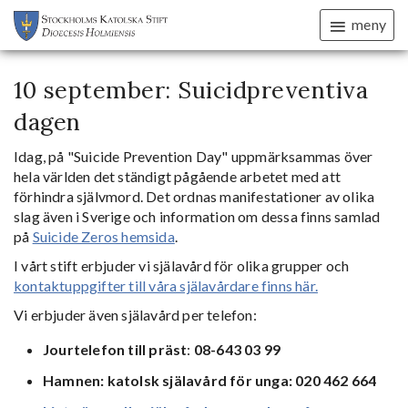
meny
10 september: Suicidpreventiva
dagen
Idag, på "Suicide Prevention Day" uppmärksammas över
hela världen det ständigt pågående arbetet med att
förhindra självmord. Det ordnas manifestationer av olika
slag även i Sverige och information om dessa finns samlad
på
Suicide Zeros hemsida
.
I vårt stift erbjuder vi själavård för olika grupper och
kontaktuppgifter till våra själavårdare finns här.
Vi erbjuder även själavård per telefon:
Jourtelefon till präst
:
08-643 03 99
Hamnen: katolsk själavård för unga: 020 462 664