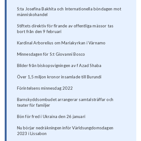
S:ta Josefina Bakhita och Internationella böndagen mot
människohandel
Stiftets direktiv för firande av offentliga mässor tas
bort från den 9 februari
Kardinal Arborelius om Mariakyrkan i Värnamo
Minnesdagen för S:t Giovanni Bosco
Bilder från biskopsvigningen av f Azad Shaba
Över 1,5 miljon kronor insamlade till Burundi
Förintelsens minnesdag 2022
Barnskyddsombudet arrangerar samtalsträffar och
teater för familjer
Bön för fred i Ukraina den 26 januari
Nu börjar nedräkningen inför Världsungdomsdagen
2023 i Lissabon