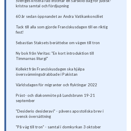
Sveriges kristna råd instiftar en särskild dag för judisk-
kristna samtal och fördjupning
60 år sedan öppnandet av Andra Vatikankonciliet
Tack till alla som gjorde Franciskusdagen till en riktig
fest!
Sebastian Staksets berättelse om vägen till tron
Ny bok från Veritas: "En kort introduktion till
Timmarnas liturgi"
Kollekt från Franciskusdagen ska hjälpa
översvämningsdrabbade i Pakistan
Världsdagen för migranter och flyktingar 2022
Präst- och diakonmöte på Lundsbrunn 19-21
september
"Desiderio desideravi" - påvens apostoliska brev i
svensk översättning
"På väg till tron" - samtal i domkyrkan 3 oktober