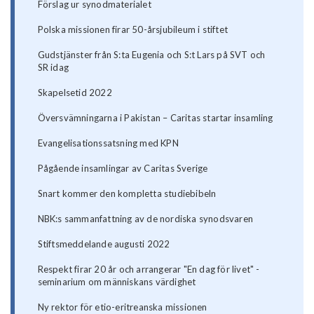
Förslag ur synodmaterialet
Polska missionen firar 50-årsjubileum i stiftet
Gudstjänster från S:ta Eugenia och S:t Lars på SVT och
SR idag
Skapelsetid 2022
Översvämningarna i Pakistan – Caritas startar insamling
Evangelisationssatsning med KPN
Pågående insamlingar av Caritas Sverige
Snart kommer den kompletta studiebibeln
NBK:s sammanfattning av de nordiska synodsvaren
Stiftsmeddelande augusti 2022
Respekt firar 20 år och arrangerar "En dag för livet" -
seminarium om människans värdighet
Ny rektor för etio-eritreanska missionen