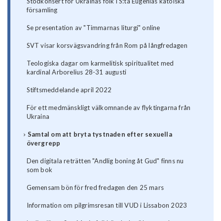
Stödkonsert för Ukrainas folk i S:ta Eugenias katolska
församling
Se presentation av "Timmarnas liturgi" online
SVT visar korsvägsvandring från Rom på långfredagen
Teologiska dagar om karmelitisk spiritualitet med
kardinal Arborelius 28-31 augusti
Stiftsmeddelande april 2022
För ett medmänskligt välkomnande av flyktingarna från
Ukraina
Samtal om att bryta tystnaden efter sexuella
övergrepp
Den digitala reträtten "Andlig boning åt Gud" finns nu
som bok
Gemensam bön för fred fredagen den 25 mars
Information om pilgrimsresan till VUD i Lissabon 2023