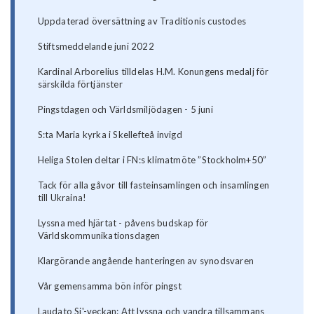
Uppdaterad översättning av Traditionis custodes
Stiftsmeddelande juni 2022
Kardinal Arborelius tilldelas H.M. Konungens medalj för
särskilda förtjänster
Pingstdagen och Världsmiljödagen - 5 juni
S:ta Maria kyrka i Skellefteå invigd
Heliga Stolen deltar i FN:s klimatmöte ”Stockholm+50”
Tack för alla gåvor till fasteinsamlingen och insamlingen
till Ukraina!
Lyssna med hjärtat - påvens budskap för
Världskommunikationsdagen
Klargörande angående hanteringen av synodsvaren
Vår gemensamma bön inför pingst
Laudato Si'-veckan: Att lyssna och vandra tillsammans