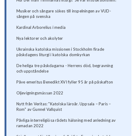
Musiker och sångare sökes till inspelningen av VUD-
sången på svenska
Kardinal Arborelius i media
Nya lektorer och akolyter
Ukrainska katolska missionen i Stockholm firade
påskdagens liturgi i katolska domkyrkan
De heliga tre påskdagarna - Herrens död, begravning
och uppståndelse
Påve emeritus Benedikt XVI fyller 95 år på påskafton
Oljevigningsmässan 2022
Nytt från Veritas: "Katolska läroår. Uppsala – Paris –
Rom" av Gunnel Vallquist
Påvliga interreligiösa rådets hälsning med anledning av
ramadan 2022