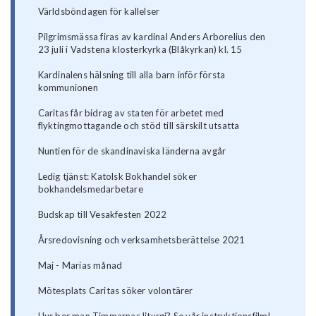
Världsböndagen för kallelser
Pilgrimsmässa firas av kardinal Anders Arborelius den
23 juli i Vadstena klosterkyrka (Blåkyrkan) kl. 15
Kardinalens hälsning till alla barn inför första
kommunionen
Caritas får bidrag av staten för arbetet med
flyktingmottagande och stöd till särskilt utsatta
Nuntien för de skandinaviska länderna avgår
Ledig tjänst: Katolsk Bokhandel söker
bokhandelsmedarbetare
Budskap till Vesakfesten 2022
Årsredovisning och verksamhetsberättelse 2021
Maj - Marias månad
Mötesplats Caritas söker volontärer
Hur ber man Timmarnas liturgi? Se vår instruktionsfilm!