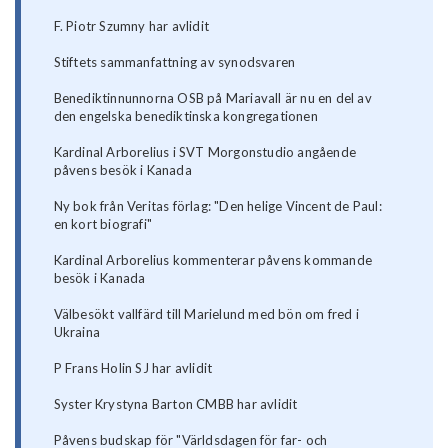
F. Piotr Szumny har avlidit
Stiftets sammanfattning av synodsvaren
Benediktinnunnorna OSB på Mariavall är nu en del av
den engelska benediktinska kongregationen
Kardinal Arborelius i SVT Morgonstudio angående
påvens besök i Kanada
Ny bok från Veritas förlag: "Den helige Vincent de Paul:
en kort biografi"
Kardinal Arborelius kommenterar påvens kommande
besök i Kanada
Välbesökt vallfärd till Marielund med bön om fred i
Ukraina
P Frans Holin SJ har avlidit
Syster Krystyna Barton CMBB har avlidit
Påvens budskap för "Världsdagen för far- och