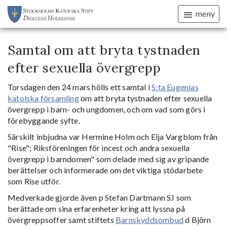
meny
Samtal om att bryta tystnaden
efter sexuella övergrepp
Torsdagen den 24 mars hölls ett samtal i
S:ta Eugenias
katolska församling
om att bryta tystnaden efter sexuella
övergrepp i barn- och ungdomen, och om vad som görs i
förebyggande syfte.
Särskilt inbjudna var Hermine Holm och Eija Vargblom från
"Rise"; Riksföreningen för incest och andra sexuella
övergrepp i barndomen" som delade med sig av gripande
berättelser och informerade om det viktiga stödarbete
som Rise utför.
Medverkade gjorde även p Stefan Dartmann SJ som
berättade om sina erfarenheter kring att lyssna på
övergreppsoffer samt stiftets
Barnskyddsombud
d Björn