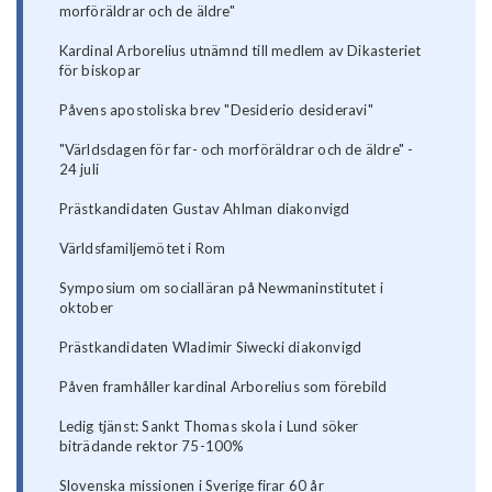
morföräldrar och de äldre"
Kardinal Arborelius utnämnd till medlem av Dikasteriet
för biskopar
Påvens apostoliska brev "Desiderio desideravi"
"Världsdagen för far- och morföräldrar och de äldre" -
24 juli
Prästkandidaten Gustav Ahlman diakonvigd
Världsfamiljemötet i Rom
Symposium om socialläran på Newmaninstitutet i
oktober
Prästkandidaten Wladimir Siwecki diakonvigd
Påven framhåller kardinal Arborelius som förebild
Ledig tjänst: Sankt Thomas skola i Lund söker
biträdande rektor 75-100%
Slovenska missionen i Sverige firar 60 år