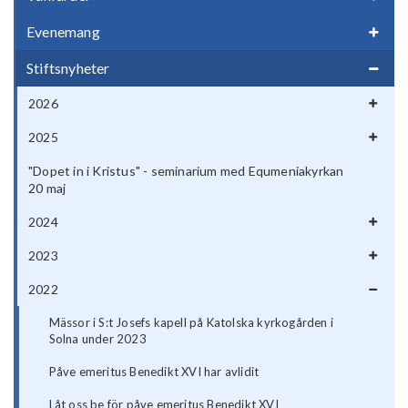
Evenemang
Stiftsnyheter
2026
2025
"Dopet in i Kristus" - seminarium med Equmeniakyrkan
20 maj
2024
2023
2022
Mässor i S:t Josefs kapell på Katolska kyrkogården i
Solna under 2023
Påve emeritus Benedikt XVI har avlidit
Låt oss be för påve emeritus Benedikt XVI