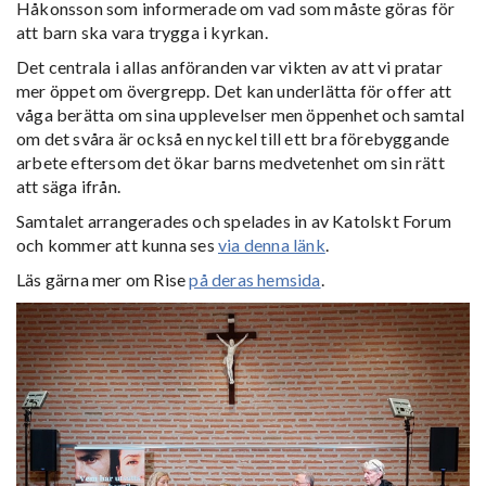
Håkonsson som informerade om vad som måste göras för
att barn ska vara trygga i kyrkan.
Det centrala i allas anföranden var vikten av att vi pratar
mer öppet om övergrepp. Det kan underlätta för offer att
våga berätta om sina upplevelser men öppenhet och samtal
om det svåra är också en nyckel till ett bra förebyggande
arbete eftersom det ökar barns medvetenhet om sin rätt
att säga ifrån.
Samtalet arrangerades och spelades in av Katolskt Forum
och kommer att kunna ses
via denna länk
.
Läs gärna mer om Rise
på deras hemsida
.