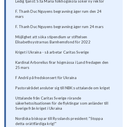
Ledig tjänst: S:ta Maria folkhögskola söker ny rektor
F. Thanh Duc Nguyens begravning äger rum den 24
mars
F. Thanh Duc Nguyens begravning äger rum 24 mars
Möjlighet att söka stipendium ur stiftelsen
Elisabethsystrarnas Barnhemsfond för 2022
Kriget i Ukraina - så arbetar Caritas Sverige
Kardinal Arborelius firar högmässa i Lund fredagen den
25 mars
F Andrii på fredskonsert för Ukraina
Pastoralrådet ansluter sig till NBK:s uttalande om kriget
Uttalande från Caritas Sverige rörande
säkerhetssituationen för de flyktingar som anländer till
Sverige från kriget i Ukraina
Nordiska biskopar till Rysslands president: "Stoppa
detta orättfärdiga krig!"