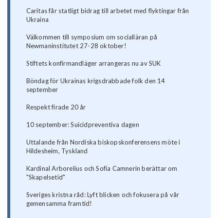
Caritas får statligt bidrag till arbetet med flyktingar från
Ukraina
Välkommen till symposium om socialläran på
Newmaninstitutet 27-28 oktober!
Stiftets konfirmandläger arrangeras nu av SUK
Böndag för Ukrainas krigsdrabbade folk den 14
september
Respekt firade 20 år
10 september: Suicidpreventiva dagen
Uttalande från Nordiska biskopskonferensens möte i
Hildesheim, Tyskland
Kardinal Arborelius och Sofia Camnerin berättar om
"Skapelsetid"
Sveriges kristna råd: Lyft blicken och fokusera på vår
gemensamma framtid!