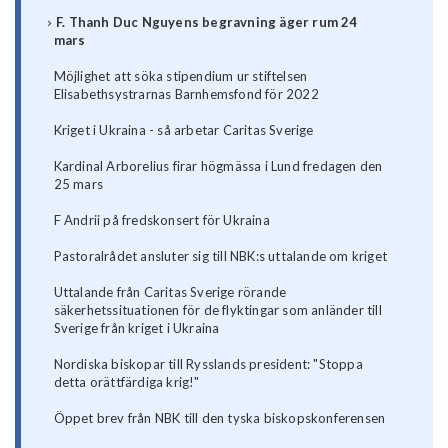
F. Thanh Duc Nguyens begravning äger rum 24
mars
Möjlighet att söka stipendium ur stiftelsen
Elisabethsystrarnas Barnhemsfond för 2022
Kriget i Ukraina - så arbetar Caritas Sverige
Kardinal Arborelius firar högmässa i Lund fredagen den
25 mars
F Andrii på fredskonsert för Ukraina
Pastoralrådet ansluter sig till NBK:s uttalande om kriget
Uttalande från Caritas Sverige rörande
säkerhetssituationen för de flyktingar som anländer till
Sverige från kriget i Ukraina
Nordiska biskopar till Rysslands president: "Stoppa
detta orättfärdiga krig!"
Öppet brev från NBK till den tyska biskopskonferensen