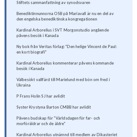
Stiftets sammanfattning av synodsvaren
Benediktinnunnorna OSB på Mariavall är nu en del av
den engelska benediktinska kongregationen
Kardinal Arborelius i SVT Morgonstudio angående
påvens besök i Kanada
Ny bok från Veritas förlag: "Den helige Vincent de Paul:
en kort biografi"
Kardinal Arborelius kommenterar påvens kommande
besök i Kanada
Välbesökt vallfärd till Marielund med bön om fred i
Ukraina
P Frans Holin SJ har avlidit
Syster Krystyna Barton CMBB har avlidit
Påvens budskap för "Världsdagen för far- och
morföräldrar och de äldre"
Kardinal Arborelius utnämnd till medlem av Dikasteriet