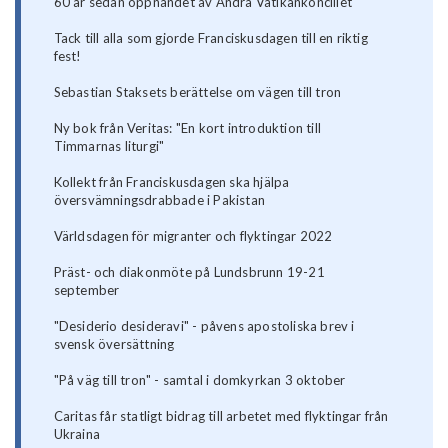
60 år sedan öppnandet av Andra Vatikankonciliet
Tack till alla som gjorde Franciskusdagen till en riktig
fest!
Sebastian Staksets berättelse om vägen till tron
Ny bok från Veritas: "En kort introduktion till
Timmarnas liturgi"
Kollekt från Franciskusdagen ska hjälpa
översvämningsdrabbade i Pakistan
Världsdagen för migranter och flyktingar 2022
Präst- och diakonmöte på Lundsbrunn 19-21
september
"Desiderio desideravi" - påvens apostoliska brev i
svensk översättning
"På väg till tron" - samtal i domkyrkan 3 oktober
Caritas får statligt bidrag till arbetet med flyktingar från
Ukraina