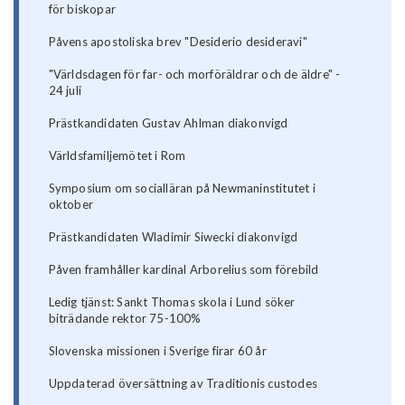
för biskopar
Påvens apostoliska brev "Desiderio desideravi"
"Världsdagen för far- och morföräldrar och de äldre" -
24 juli
Prästkandidaten Gustav Ahlman diakonvigd
Världsfamiljemötet i Rom
Symposium om socialläran på Newmaninstitutet i
oktober
Prästkandidaten Wladimir Siwecki diakonvigd
Påven framhåller kardinal Arborelius som förebild
Ledig tjänst: Sankt Thomas skola i Lund söker
biträdande rektor 75-100%
Slovenska missionen i Sverige firar 60 år
Uppdaterad översättning av Traditionis custodes