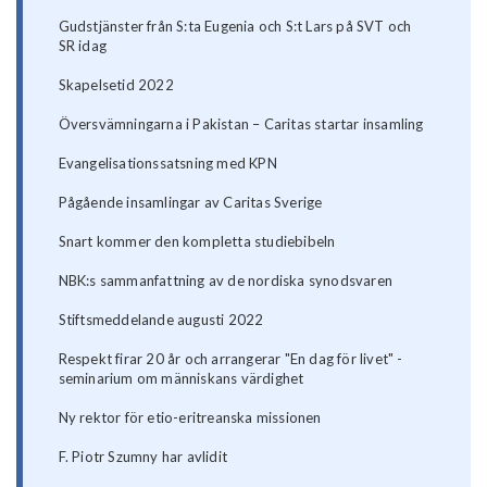
Gudstjänster från S:ta Eugenia och S:t Lars på SVT och
SR idag
Skapelsetid 2022
Översvämningarna i Pakistan – Caritas startar insamling
Evangelisationssatsning med KPN
Pågående insamlingar av Caritas Sverige
Snart kommer den kompletta studiebibeln
NBK:s sammanfattning av de nordiska synodsvaren
Stiftsmeddelande augusti 2022
Respekt firar 20 år och arrangerar "En dag för livet" -
seminarium om människans värdighet
Ny rektor för etio-eritreanska missionen
F. Piotr Szumny har avlidit