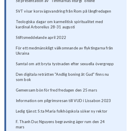
Se presentation av "Timmarnas liturgi" online
SVT visar korsvägsvandring från Rom på långfredagen
Teologiska dagar om karmelitisk spiritualitet med
kardinal Arborelius 28-31 augusti
Stiftsmeddelande april 2022
För ett medmänskligt välkomnande av flyktingarna från
Ukraina
Samtal om att bryta tystnaden efter sexuella övergrepp
Den digitala reträtten "Andlig boning åt Gud" finns nu
som bok
Gemensam bön för fred fredagen den 25 mars
Information om pilgrimsresan till VUD i Lissabon 2023
Ledig tjänst: S:ta Maria folkhögskola söker ny rektor
F. Thanh Duc Nguyens begravning äger rum den 24
mars