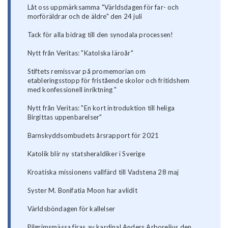
Låt oss uppmärksamma "Världsdagen för far- och
morföräldrar och de äldre" den 24 juli
Tack för alla bidrag till den synodala processen!
Nytt från Veritas: "Katolska läroår"
Stiftets remissvar på promemorian om
etableringsstopp för fristående skolor och fritidshem
med konfessionell inriktning "
Nytt från Veritas: "En kort introduktion till heliga
Birgittas uppenbarelser"
Barnskyddsombudets årsrapport för 2021
Katolik blir ny statsheraldiker i Sverige
Kroatiska missionens vallfärd till Vadstena 28 maj
Syster M. Bonifatia Moon har avlidit
Världsböndagen för kallelser
Pilgrimsmässa firas av kardinal Anders Arborelius den