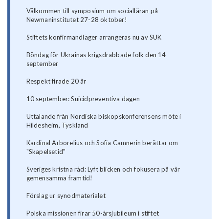
Välkommen till symposium om socialläran på
Newmaninstitutet 27-28 oktober!
Stiftets konfirmandläger arrangeras nu av SUK
Böndag för Ukrainas krigsdrabbade folk den 14
september
Respekt firade 20 år
10 september: Suicidpreventiva dagen
Uttalande från Nordiska biskopskonferensens möte i
Hildesheim, Tyskland
Kardinal Arborelius och Sofia Camnerin berättar om
"Skapelsetid"
Sveriges kristna råd: Lyft blicken och fokusera på vår
gemensamma framtid!
Förslag ur synodmaterialet
Polska missionen firar 50-årsjubileum i stiftet