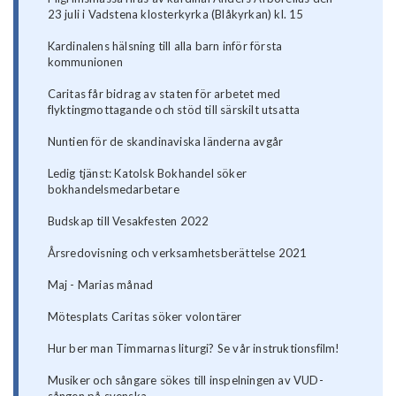
23 juli i Vadstena klosterkyrka (Blåkyrkan) kl. 15
Kardinalens hälsning till alla barn inför första
kommunionen
Caritas får bidrag av staten för arbetet med
flyktingmottagande och stöd till särskilt utsatta
Nuntien för de skandinaviska länderna avgår
Ledig tjänst: Katolsk Bokhandel söker
bokhandelsmedarbetare
Budskap till Vesakfesten 2022
Årsredovisning och verksamhetsberättelse 2021
Maj - Marias månad
Mötesplats Caritas söker volontärer
Hur ber man Timmarnas liturgi? Se vår instruktionsfilm!
Musiker och sångare sökes till inspelningen av VUD-
sången på svenska