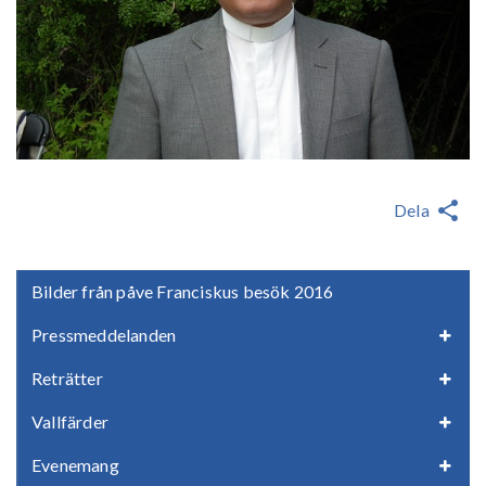
Dela
Bilder från påve Franciskus besök 2016
Pressmeddelanden
Reträtter
Vallfärder
Evenemang