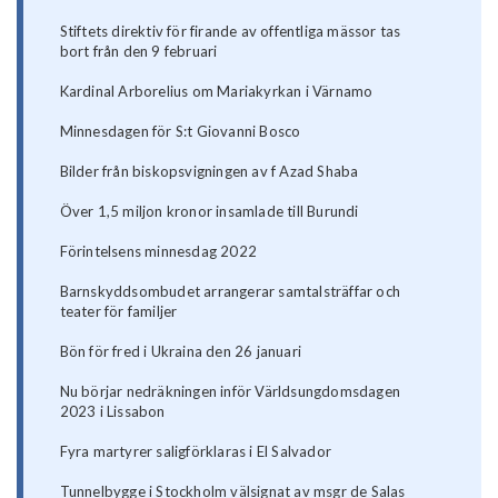
Stiftets direktiv för firande av offentliga mässor tas
bort från den 9 februari
Kardinal Arborelius om Mariakyrkan i Värnamo
Minnesdagen för S:t Giovanni Bosco
Bilder från biskopsvigningen av f Azad Shaba
Över 1,5 miljon kronor insamlade till Burundi
Förintelsens minnesdag 2022
Barnskyddsombudet arrangerar samtalsträffar och
teater för familjer
Bön för fred i Ukraina den 26 januari
Nu börjar nedräkningen inför Världsungdomsdagen
2023 i Lissabon
Fyra martyrer saligförklaras i El Salvador
Tunnelbygge i Stockholm välsignat av msgr de Salas