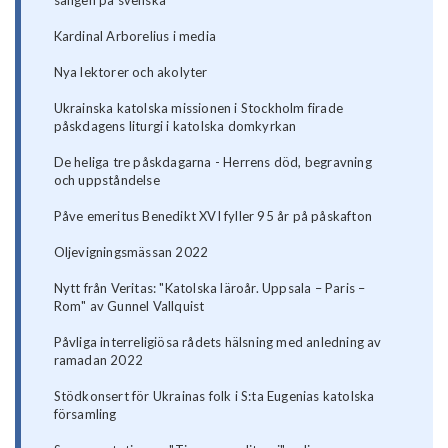
Kardinal Arborelius i media
Nya lektorer och akolyter
Ukrainska katolska missionen i Stockholm firade
påskdagens liturgi i katolska domkyrkan
De heliga tre påskdagarna - Herrens död, begravning
och uppståndelse
Påve emeritus Benedikt XVI fyller 95 år på påskafton
Oljevigningsmässan 2022
Nytt från Veritas: "Katolska läroår. Uppsala – Paris –
Rom" av Gunnel Vallquist
Påvliga interreligiösa rådets hälsning med anledning av
ramadan 2022
Stödkonsert för Ukrainas folk i S:ta Eugenias katolska
församling