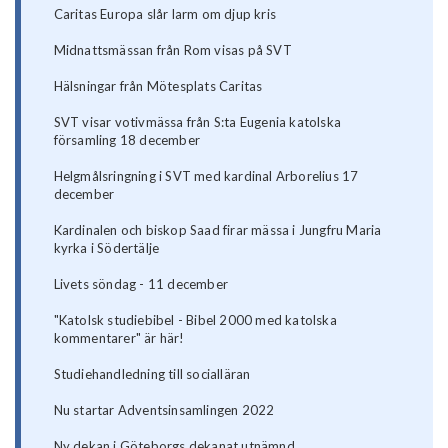
Caritas Europa slår larm om djup kris
Midnattsmässan från Rom visas på SVT
Hälsningar från Mötesplats Caritas
SVT visar votivmässa från S:ta Eugenia katolska
församling 18 december
Helgmålsringning i SVT med kardinal Arborelius 17
december
Kardinalen och biskop Saad firar mässa i Jungfru Maria
kyrka i Södertälje
Livets söndag - 11 december
"Katolsk studiebibel - Bibel 2000 med katolska
kommentarer" är här!
Studiehandledning till socialläran
Nu startar Adventsinsamlingen 2022
Ny dekan i Göteborgs dekanat utnämnd