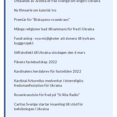
Uttalande av Justitia et Pax Sverige om kriget i Ukraina
Ny filmserie om katolsk tro
Premiär för "Biskopens rosenkrans"
Många religioner bad tillsammans för fred i Ukraina
Fundraising - nya möjligheter att donera till kyrkans
byggprojekt
Stiftskollekt till Ukraina söndagen den 6 mars
Påvens fastebudskap 2022
Kardinalens herdabrev för fastetiden 2022
Kardinal Arborelius medverkar i interreligiös
fredsmanifestation för Ukraina
Rosenkransbön för fred på "St Rita Radio"
Caritas Sverige startar insamling till stöd för
befolkningen i Ukraina