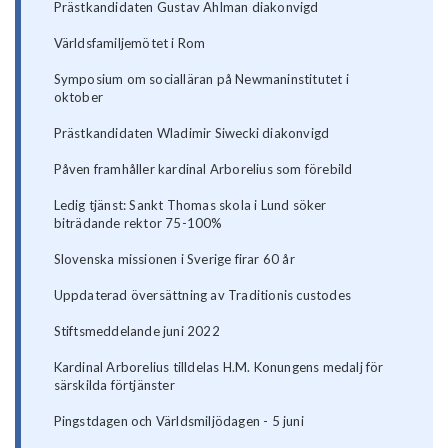
Prästkandidaten Gustav Ahlman diakonvigd
Världsfamiljemötet i Rom
Symposium om socialläran på Newmaninstitutet i
oktober
Prästkandidaten Wladimir Siwecki diakonvigd
Påven framhåller kardinal Arborelius som förebild
Ledig tjänst: Sankt Thomas skola i Lund söker
biträdande rektor 75-100%
Slovenska missionen i Sverige firar 60 år
Uppdaterad översättning av Traditionis custodes
Stiftsmeddelande juni 2022
Kardinal Arborelius tilldelas H.M. Konungens medalj för
särskilda förtjänster
Pingstdagen och Världsmiljödagen - 5 juni