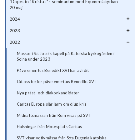
"Dopet in i Kristus" - seminarium med Equmeniakyrkan
20 maj
2024
2023
2022
Mässor i S:t Josefs kapell på Katolska kyrkogården i
Solna under 2023
Påve emeritus Benedikt XVI har avlidit
Låt oss be för påve emeritus Benedikt XVI
Nya präst- och diakonkandidater
Caritas Europa slår larm om djup kris
Midnattsmässan från Rom visas på SVT
Hälsningar från Mötesplats Caritas
SVT visar votivmässa från S:ta Eugenia katolska