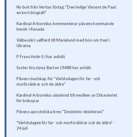
Ny bok från Veritas förlag: "Den helige Vincent de Paul:
en kort biografi"
Kardinal Arborelius kommenterar påvens kommande
besök i Kanada
Välbesökt vallfärd till Marielund med bön om fred i
Ukraina
P Frans Holin SJ har avlidit
Syster Krystyna Barton CMBB har avlidit
Påvens budskap för "Världsdagen för far- och
morföräldrar och de äldre"
Kardinal Arborelius utnämnd till medlem av Dikasteriet
för biskopar
Påvens apostoliska brev "Desiderio desideravi"
"Världsdagen för far- och morföräldrar och de äldre" -
24 juli