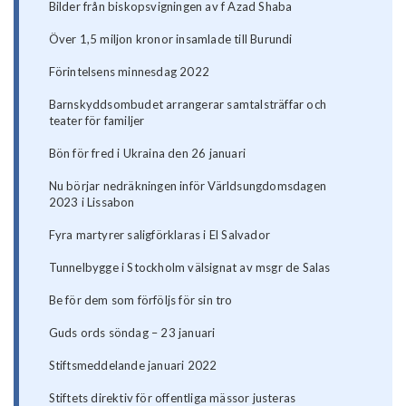
Bilder från biskopsvigningen av f Azad Shaba
Över 1,5 miljon kronor insamlade till Burundi
Förintelsens minnesdag 2022
Barnskyddsombudet arrangerar samtalsträffar och
teater för familjer
Bön för fred i Ukraina den 26 januari
Nu börjar nedräkningen inför Världsungdomsdagen
2023 i Lissabon
Fyra martyrer saligförklaras i El Salvador
Tunnelbygge i Stockholm välsignat av msgr de Salas
Be för dem som förföljs för sin tro
Guds ords söndag – 23 januari
Stiftsmeddelande januari 2022
Stiftets direktiv för offentliga mässor justeras