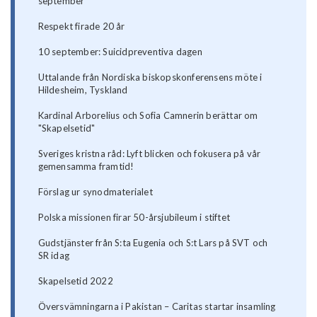
september
Respekt firade 20 år
10 september: Suicidpreventiva dagen
Uttalande från Nordiska biskopskonferensens möte i
Hildesheim, Tyskland
Kardinal Arborelius och Sofia Camnerin berättar om
"Skapelsetid"
Sveriges kristna råd: Lyft blicken och fokusera på vår
gemensamma framtid!
Förslag ur synodmaterialet
Polska missionen firar 50-årsjubileum i stiftet
Gudstjänster från S:ta Eugenia och S:t Lars på SVT och
SR idag
Skapelsetid 2022
Översvämningarna i Pakistan – Caritas startar insamling