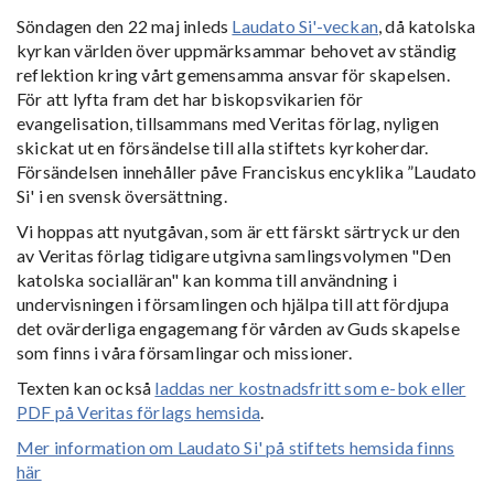
Söndagen den 22 maj inleds
Laudato Si'-veckan
, då katolska
kyrkan världen över uppmärksammar behovet av ständig
reflektion kring vårt gemensamma ansvar för skapelsen.
För att lyfta fram det har biskopsvikarien för
evangelisation, tillsammans med Veritas förlag, nyligen
skickat ut en försändelse till alla stiftets kyrkoherdar.
Försändelsen innehåller påve Franciskus encyklika ”Laudato
Si' i en svensk översättning.
Vi hoppas att nyutgåvan, som är ett färskt särtryck ur den
av Veritas förlag tidigare utgivna samlingsvolymen "Den
katolska socialläran" kan komma till användning i
undervisningen i församlingen och hjälpa till att fördjupa
det ovärderliga engagemang för vården av Guds skapelse
som finns i våra församlingar och missioner.
Texten kan också
laddas ner kostnadsfritt som e-bok eller
PDF på Veritas förlags hemsida
.
Mer information om Laudato Si' på stiftets hemsida finns
här