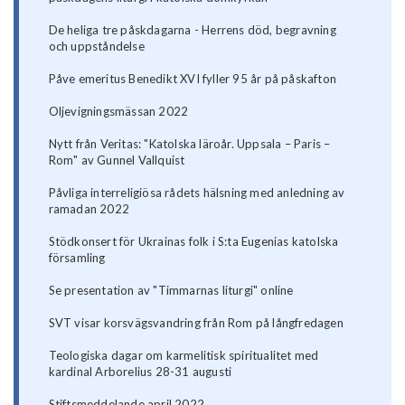
De heliga tre påskdagarna - Herrens död, begravning
och uppståndelse
Påve emeritus Benedikt XVI fyller 95 år på påskafton
Oljevigningsmässan 2022
Nytt från Veritas: "Katolska läroår. Uppsala – Paris –
Rom" av Gunnel Vallquist
Påvliga interreligiösa rådets hälsning med anledning av
ramadan 2022
Stödkonsert för Ukrainas folk i S:ta Eugenias katolska
församling
Se presentation av "Timmarnas liturgi" online
SVT visar korsvägsvandring från Rom på långfredagen
Teologiska dagar om karmelitisk spiritualitet med
kardinal Arborelius 28-31 augusti
Stiftsmeddelande april 2022