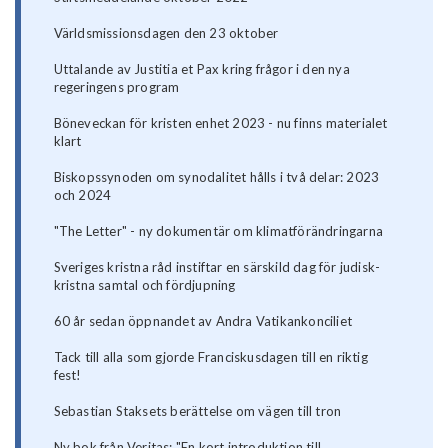
Världsmissionsdagen den 23 oktober
Uttalande av Justitia et Pax kring frågor i den nya
regeringens program
Böneveckan för kristen enhet 2023 - nu finns materialet
klart
Biskopssynoden om synodalitet hålls i två delar: 2023
och 2024
"The Letter" - ny dokumentär om klimatförändringarna
Sveriges kristna råd instiftar en särskild dag för judisk-
kristna samtal och fördjupning
60 år sedan öppnandet av Andra Vatikankonciliet
Tack till alla som gjorde Franciskusdagen till en riktig
fest!
Sebastian Staksets berättelse om vägen till tron
Ny bok från Veritas: "En kort introduktion till