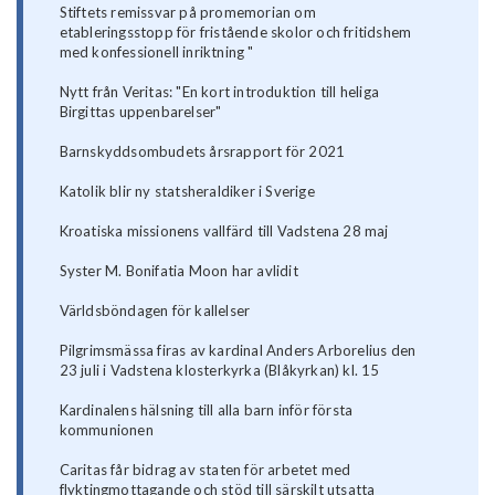
Stiftets remissvar på promemorian om
etableringsstopp för fristående skolor och fritidshem
med konfessionell inriktning "
Nytt från Veritas: "En kort introduktion till heliga
Birgittas uppenbarelser"
Barnskyddsombudets årsrapport för 2021
Katolik blir ny statsheraldiker i Sverige
Kroatiska missionens vallfärd till Vadstena 28 maj
Syster M. Bonifatia Moon har avlidit
Världsböndagen för kallelser
Pilgrimsmässa firas av kardinal Anders Arborelius den
23 juli i Vadstena klosterkyrka (Blåkyrkan) kl. 15
Kardinalens hälsning till alla barn inför första
kommunionen
Caritas får bidrag av staten för arbetet med
flyktingmottagande och stöd till särskilt utsatta