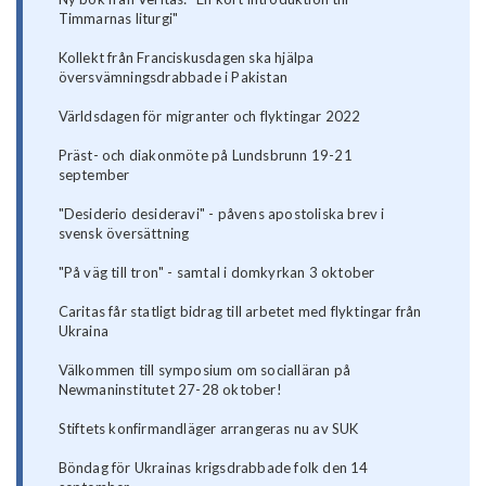
Timmarnas liturgi"
Kollekt från Franciskusdagen ska hjälpa
översvämningsdrabbade i Pakistan
Världsdagen för migranter och flyktingar 2022
Präst- och diakonmöte på Lundsbrunn 19-21
september
"Desiderio desideravi" - påvens apostoliska brev i
svensk översättning
"På väg till tron" - samtal i domkyrkan 3 oktober
Caritas får statligt bidrag till arbetet med flyktingar från
Ukraina
Välkommen till symposium om socialläran på
Newmaninstitutet 27-28 oktober!
Stiftets konfirmandläger arrangeras nu av SUK
Böndag för Ukrainas krigsdrabbade folk den 14