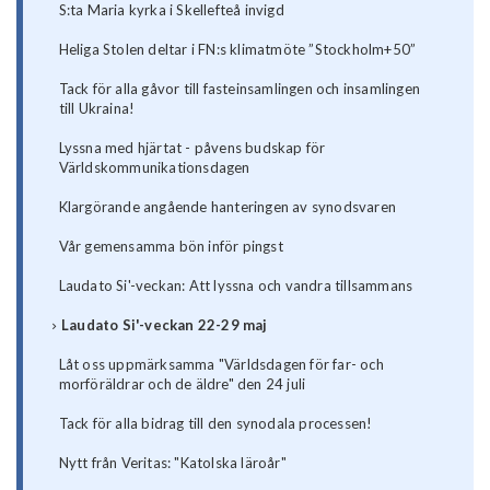
S:ta Maria kyrka i Skellefteå invigd
Heliga Stolen deltar i FN:s klimatmöte ”Stockholm+50”
Tack för alla gåvor till fasteinsamlingen och insamlingen
till Ukraina!
Lyssna med hjärtat - påvens budskap för
Världskommunikationsdagen
Klargörande angående hanteringen av synodsvaren
Vår gemensamma bön inför pingst
Laudato Si'-veckan: Att lyssna och vandra tillsammans
Laudato Si'-veckan 22-29 maj
Låt oss uppmärksamma "Världsdagen för far- och
morföräldrar och de äldre" den 24 juli
Tack för alla bidrag till den synodala processen!
Nytt från Veritas: "Katolska läroår"