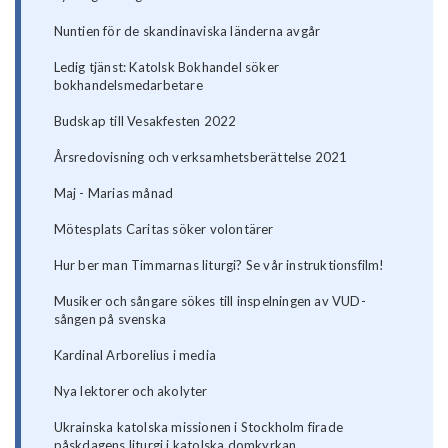
Nuntien för de skandinaviska länderna avgår
Ledig tjänst: Katolsk Bokhandel söker
bokhandelsmedarbetare
Budskap till Vesakfesten 2022
Årsredovisning och verksamhetsberättelse 2021
Maj - Marias månad
Mötesplats Caritas söker volontärer
Hur ber man Timmarnas liturgi? Se vår instruktionsfilm!
Musiker och sångare sökes till inspelningen av VUD-
sången på svenska
Kardinal Arborelius i media
Nya lektorer och akolyter
Ukrainska katolska missionen i Stockholm firade
påskdagens liturgi i katolska domkyrkan