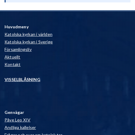
Huvudmeny
Katolska kyrkan i världen
Katolska kyrkan i Sverige
Församlingsliv
Aktuellt
Kontakt
VISSELBLÅSNING
Genvägar
Påve Leo XIV
Andliga kallelser
Frågor och svar om katolsk tro