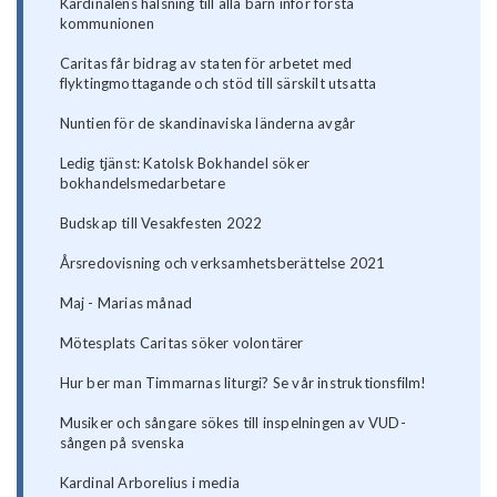
Kardinalens hälsning till alla barn inför första
kommunionen
Caritas får bidrag av staten för arbetet med
flyktingmottagande och stöd till särskilt utsatta
Nuntien för de skandinaviska länderna avgår
Ledig tjänst: Katolsk Bokhandel söker
bokhandelsmedarbetare
Budskap till Vesakfesten 2022
Årsredovisning och verksamhetsberättelse 2021
Maj - Marias månad
Mötesplats Caritas söker volontärer
Hur ber man Timmarnas liturgi? Se vår instruktionsfilm!
Musiker och sångare sökes till inspelningen av VUD-
sången på svenska
Kardinal Arborelius i media