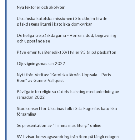
Nya lektorer och akolyter
Ukrainska katolska missionen i Stockholm firade
påskdagens liturgi i katolska domkyrkan
De heliga tre påskdagarna - Herrens död, begravning
och uppståndelse
Påve emeritus Benedikt XVI fyller 95 år på påskafton
Oljevigningsmässan 2022
Nytt från Veritas: "Katolska läroår. Uppsala – Paris –
Rom" av Gunnel Vallquist
Påvliga interreligiösa rådets hälsning med anledning av
ramadan 2022
Stödkonsert för Ukrainas folk i S:ta Eugenias katolska
församling
Se presentation av "Timmarnas liturgi" online
SVT visar korsvägsvandring från Rom på långfredagen