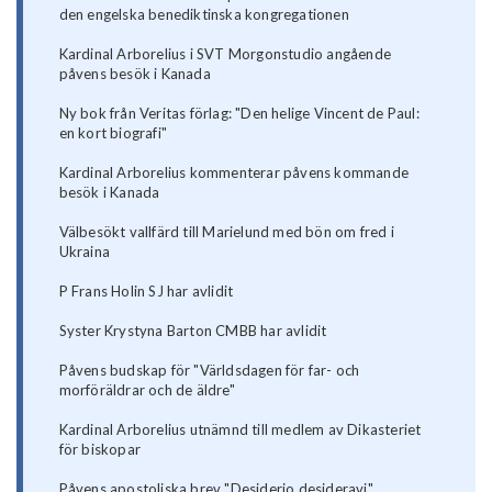
den engelska benediktinska kongregationen
Kardinal Arborelius i SVT Morgonstudio angående
påvens besök i Kanada
Ny bok från Veritas förlag: "Den helige Vincent de Paul:
en kort biografi"
Kardinal Arborelius kommenterar påvens kommande
besök i Kanada
Välbesökt vallfärd till Marielund med bön om fred i
Ukraina
P Frans Holin SJ har avlidit
Syster Krystyna Barton CMBB har avlidit
Påvens budskap för "Världsdagen för far- och
morföräldrar och de äldre"
Kardinal Arborelius utnämnd till medlem av Dikasteriet
för biskopar
Påvens apostoliska brev "Desiderio desideravi"