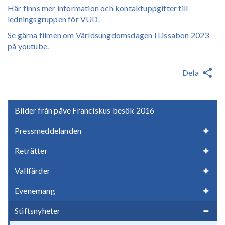
Här finns mer information och kontaktuppgifter till
ledningsgruppen för VUD.
Se gärna filmen om Världsungdomsdagen i Lissabon 2023
på youtube
.
Dela
Bilder från påve Franciskus besök 2016
Pressmeddelanden
Reträtter
Vallfärder
Evenemang
Stiftsnyheter