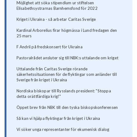
Möjlighet att söka stipendium ur stiftelsen
Elisabethsystrarnas Barnhemsfond för 2022
Kriget i Ukraina - så arbetar Caritas Sverige
Kardinal Arborelius firar högmässa i Lund fredagen den
25 mars
F Andrii på fredskonsert för Ukraina
Pastoralrådet ansluter sig till NBK:s uttalande om kriget
Uttalande från Caritas Sverige rörande
säkerhetssituationen för de flyktingar som anländer till
Sverige från kriget i Ukraina
Nordiska biskopar till Rysslands president: "Stoppa
detta orättfärdiga krig!"
Öppet brev från NBK till den tyska biskopskonferensen
Så kan vi hjälpa flyktingar från kriget i Ukraina
Vi söker unga representanter för ekumenisk dialog