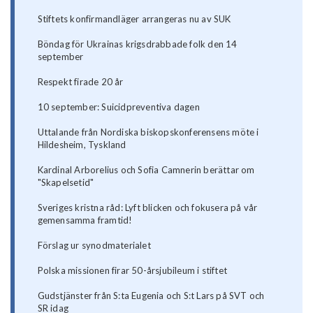
Stiftets konfirmandläger arrangeras nu av SUK
Böndag för Ukrainas krigsdrabbade folk den 14
september
Respekt firade 20 år
10 september: Suicidpreventiva dagen
Uttalande från Nordiska biskopskonferensens möte i
Hildesheim, Tyskland
Kardinal Arborelius och Sofia Camnerin berättar om
"Skapelsetid"
Sveriges kristna råd: Lyft blicken och fokusera på vår
gemensamma framtid!
Förslag ur synodmaterialet
Polska missionen firar 50-årsjubileum i stiftet
Gudstjänster från S:ta Eugenia och S:t Lars på SVT och
SR idag