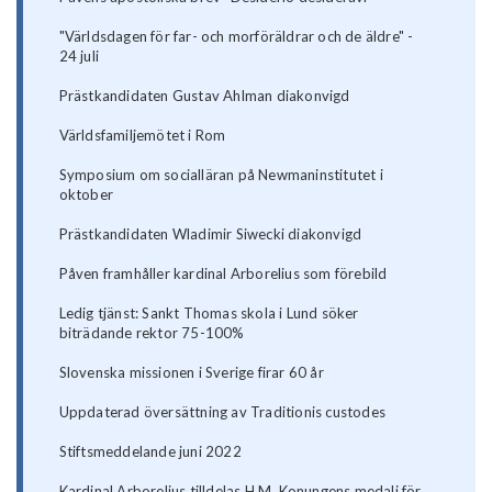
"Världsdagen för far- och morföräldrar och de äldre" -
24 juli
Prästkandidaten Gustav Ahlman diakonvigd
Världsfamiljemötet i Rom
Symposium om socialläran på Newmaninstitutet i
oktober
Prästkandidaten Wladimir Siwecki diakonvigd
Påven framhåller kardinal Arborelius som förebild
Ledig tjänst: Sankt Thomas skola i Lund söker
biträdande rektor 75-100%
Slovenska missionen i Sverige firar 60 år
Uppdaterad översättning av Traditionis custodes
Stiftsmeddelande juni 2022
Kardinal Arborelius tilldelas H.M. Konungens medalj för