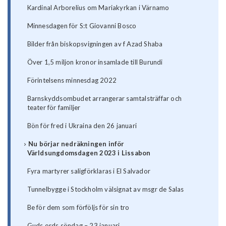
Kardinal Arborelius om Mariakyrkan i Värnamo
Minnesdagen för S:t Giovanni Bosco
Bilder från biskopsvigningen av f Azad Shaba
Över 1,5 miljon kronor insamlade till Burundi
Förintelsens minnesdag 2022
Barnskyddsombudet arrangerar samtalsträffar och
teater för familjer
Bön för fred i Ukraina den 26 januari
Nu börjar nedräkningen inför
Världsungdomsdagen 2023 i Lissabon
Fyra martyrer saligförklaras i El Salvador
Tunnelbygge i Stockholm välsignat av msgr de Salas
Be för dem som förföljs för sin tro
Guds ords söndag – 23 januari