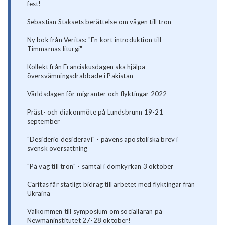
fest!
Sebastian Staksets berättelse om vägen till tron
Ny bok från Veritas: "En kort introduktion till
Timmarnas liturgi"
Kollekt från Franciskusdagen ska hjälpa
översvämningsdrabbade i Pakistan
Världsdagen för migranter och flyktingar 2022
Präst- och diakonmöte på Lundsbrunn 19-21
september
"Desiderio desideravi" - påvens apostoliska brev i
svensk översättning
"På väg till tron" - samtal i domkyrkan 3 oktober
Caritas får statligt bidrag till arbetet med flyktingar från
Ukraina
Välkommen till symposium om socialläran på
Newmaninstitutet 27-28 oktober!