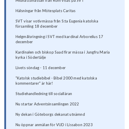
Midnattsmässan från Rom visas på SVT
Hälsningar från Mötesplats Caritas
SVT visar votivmässa från S:ta Eugenia katolska
församling 18 december
Helgmålsringning i SVT med kardinal Arborelius 17
december
Kardinalen och biskop Saad firar mässa i Jungfru Maria
kyrka i Södertälje
Livets söndag - 11 december
"Katolsk studiebibel - Bibel 2000 med katolska
kommentarer" är här!
Studiehandledning till socialläran
Nu startar Adventsinsamlingen 2022
Ny dekan i Göteborgs dekanat utnämnd
Nu öppnar anmälan för VUD i Lissabon 2023