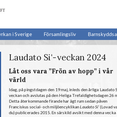
yrkan i Sverige
Församlingsliv
Barnskyddsa
Laudato Si'-veckan 2024
Låt oss vara ”Frön av hopp” i vår
värld
Idag, på pingstdagen den 19 maj, inleds den årliga Laudato S
veckan och avslutas på den Heliga Trefaldighetsdagen 26 m
Detta återkommande firande har ägt rum sedan påven
Franciskus social- och miljöencyklikan
Laudato Si’
(Lovad v
du) publicerades 2015. En särskild avsikt med denna vecka 