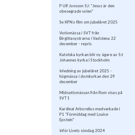
P Ulf Jonsson SJ: "Jesus är den
obesegrade solen"
Se KPN:s film om jubelåret 2025
Votivmässa i SVT från
Birgittasystrarna i Vadstena 22
december - repris
Katolska kyrkan blir ny ägare av S:t
Johannes kyrka i Stockholm
Inledning av jubelåret 2025 -
högmässa i domkyrkan den 29
december
Midnattsmässan från Rom visas på
SVT1
Kardinal Arborelius medverkade i
P1 "Förmiddag med Louise
Epstein"
Inför Livets söndag 2024