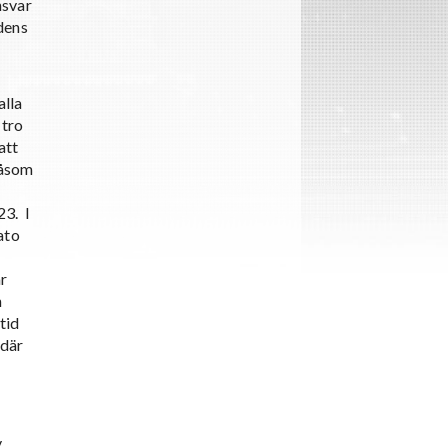
nsvar
rdens
alla
 tro
att
såsom
23. I
ato
år
n
tid
 där
v