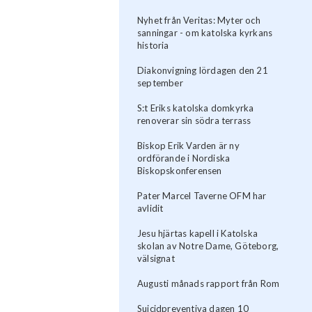
Nyhet från Veritas: Myter och
sanningar - om katolska kyrkans
historia
Diakonvigning lördagen den 21
september
S:t Eriks katolska domkyrka
renoverar sin södra terrass
Biskop Erik Varden är ny
ordförande i Nordiska
Biskopskonferensen
Pater Marcel Taverne OFM har
avlidit
Jesu hjärtas kapell i Katolska
skolan av Notre Dame, Göteborg,
välsignat
Augusti månads rapport från Rom
Suicidpreventiva dagen 10