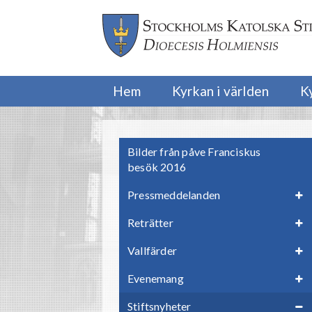
Hem
Kyrkan i världen
K
Bilder från påve Franciskus
besök 2016
Pressmeddelanden
Reträtter
Vallfärder
Evenemang
Stiftsnyheter