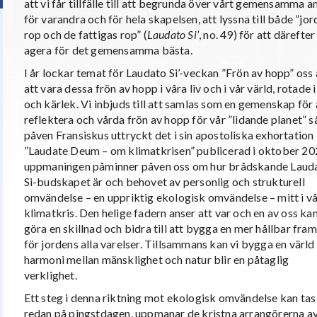
att vi får tillfälle till att begrunda över vårt gemensamma a
för varandra och för hela skapelsen, att lyssna till både ”jo
rop och de fattigas rop” (
Laudato Si’
, no. 49) för att därefter
agera för det gemensamma bästa.
I år lockar temat för Laudato Si’-veckan ”Frön av hopp” oss 
att vara dessa frön av hopp i våra liv och i vår värld, rotade i
och kärlek. Vi inbjuds till att samlas som en gemenskap för 
reflektera och vårda frön av hopp för vår ”lidande planet” 
påven Fransiskus uttryckt det i sin apostoliska exhortation
”Laudate Deum – om klimatkrisen” publicerad i oktober 20
uppmaningen påminner påven oss om hur brådskande Laud
Si-budskapet är och behovet av personlig och strukturell
omvändelse – en uppriktig ekologisk omvändelse – mitt i v
klimatkris. Den helige fadern anser att var och en av oss ka
göra en skillnad och bidra till att bygga en mer hållbar fram
för jordens alla varelser. Tillsammans kan vi bygga en värld
harmoni mellan mänsklighet och natur blir en påtaglig
verklighet.
Ett steg i denna riktning mot ekologisk omvändelse kan tas
redan på pingstdagen, uppmanar de kristna arrangörerna a