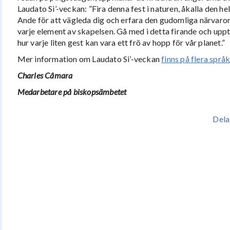
Laudato Si’-veckan: ”Fira denna fest i naturen, åkalla den he
Ande för att vägleda dig och erfara den gudomliga närvaron
varje element av skapelsen. Gå med i detta firande och upp
hur varje liten gest kan vara ett frö av hopp för vår planet.”
Mer information om Laudato Si’-veckan
finns på flera språk
Charles Câmara
Medarbetare på biskopsämbetet
Dela