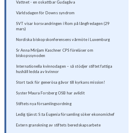
Vattnet - en oskattbar Gudagåva
Världsdagen för Downs syndrom
SVT visar korsvandringen i Rom på långfredagen (29
mars)
Nordiska biskopskonferensens vårmöte i Luxemburg
Sr Anna Mirijam Kaschner CPS föreläser om
biskopssynoden
Internationella kvinnodagen – så stödjer stiftet fattiga
hushåll ledda av kvinnor
Stort tack för generösa gåvor till kyrkans mission!
Syster Maura Forsberg OSB har avlidit
Stiftets nya församlingsordning
Ledig tjänst: S:ta Eugenia församling söker ekonomichef
Extern granskning av stiftets beredskapsarbete