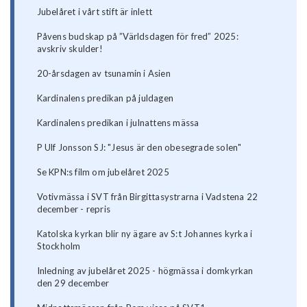
Jubelåret i vårt stift är inlett
Påvens budskap på ”Världsdagen för fred” 2025:
avskriv skulder!
20-årsdagen av tsunamin i Asien
Kardinalens predikan på juldagen
Kardinalens predikan i julnattens mässa
P Ulf Jonsson SJ: "Jesus är den obesegrade solen"
Se KPN:s film om jubelåret 2025
Votivmässa i SVT från Birgittasystrarna i Vadstena 22
december - repris
Katolska kyrkan blir ny ägare av S:t Johannes kyrka i
Stockholm
Inledning av jubelåret 2025 - högmässa i domkyrkan
den 29 december