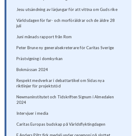
Jesu utsändning av lärjungar för att vittna om Guds rike
Världsdagen för far- och morföräldrar och de äldre 28
juli
Juni månads rapport från Rom
Peter Brune ny generalsekreterare för Caritas Sverige
Prästvigning i domkyrkan
Bokmässan 2024
Respekt medverkar i debattartikel om Sidas nya
riktlinjer för projektstöd
Newmaninstitutet och Tidskriften Signum i Almedalen
2024
Intervjuer i media
Caritas Europas budskap på Världsflyktingdagen
F Anders Piltz fick medalj under ceremoni på slottet