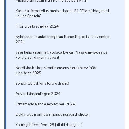
Midnattsmässan från Rom visas på SVT1
Kardinal Arborelius medverkade i P1 "Förmiddag med
Louise Epstein"
Inför Livets söndag 2024
Nyhetssammanfattning från Rome Reports - november
2024
Jesu heliga namns katolska kyrka i Nässjö invigdes på
Första söndagen i advent
Nordiska biskopskonferensens herdabrev inför
jubelåret 2025
Söndagsblad för stora och små
Adventsinsamlingen 2024
Stiftsmeddelande november 2024
Deklaration om den mänskliga värdigheten
Youth jubilee i Rom 28 juli till 4 augusti