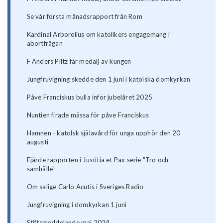
Se vår första månadsrapport från Rom
Kardinal Arborelius om katolikers engagemang i
abortfrågan
F Anders Piltz får medalj av kungen
Jungfruvigning skedde den 1 juni i katolska domkyrkan
Påve Franciskus bulla inför jubelåret 2025
Nuntien firade mässa för påve Franciskus
Hamnen - katolsk själavård för unga upphör den 20
augusti
Fjärde rapporten i Justitia et Pax serie "Tro och
samhälle"
Om salige Carlo Acutis i Sveriges Radio
Jungfruvigning i domkyrkan 1 juni
Stiftsmeddelande maj 2024