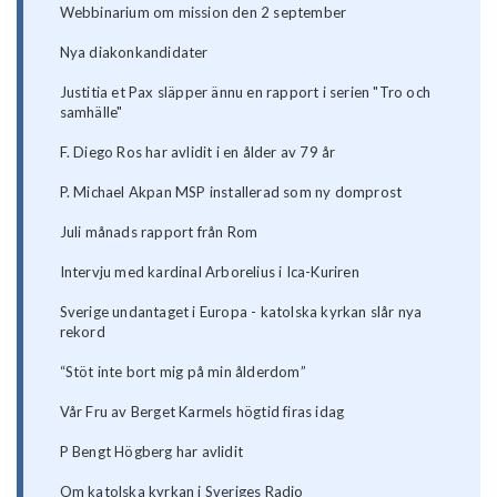
Webbinarium om mission den 2 september
Nya diakonkandidater
Justitia et Pax släpper ännu en rapport i serien "Tro och
samhälle"
F. Diego Ros har avlidit i en ålder av 79 år
P. Michael Akpan MSP installerad som ny domprost
Juli månads rapport från Rom
Intervju med kardinal Arborelius i Ica-Kuriren
Sverige undantaget i Europa - katolska kyrkan slår nya
rekord
“Stöt inte bort mig på min ålderdom”
Vår Fru av Berget Karmels högtid firas idag
P Bengt Högberg har avlidit
Om katolska kyrkan i Sveriges Radio