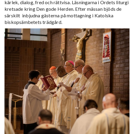
kärlek, dialog, fred och rättvisa. Läsningarna i Ordets liturgi
kretsade kring Den gode Herden. Efter mässan bjöds de
särskilt inbjudna gästerna på mottagning i Katolska
biskopsämbetets trädgård.