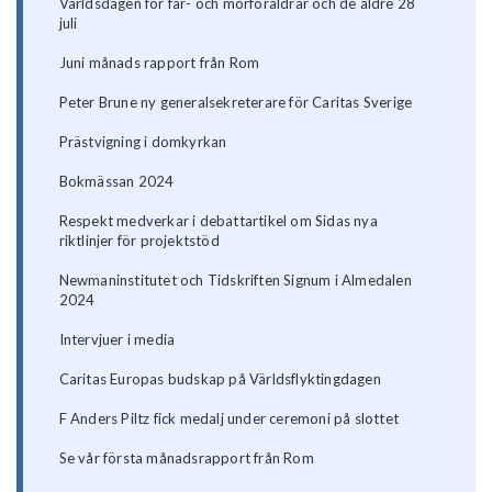
Världsdagen för far- och morföräldrar och de äldre 28
juli
Juni månads rapport från Rom
Peter Brune ny generalsekreterare för Caritas Sverige
Prästvigning i domkyrkan
Bokmässan 2024
Respekt medverkar i debattartikel om Sidas nya
riktlinjer för projektstöd
Newmaninstitutet och Tidskriften Signum i Almedalen
2024
Intervjuer i media
Caritas Europas budskap på Världsflyktingdagen
F Anders Piltz fick medalj under ceremoni på slottet
Se vår första månadsrapport från Rom