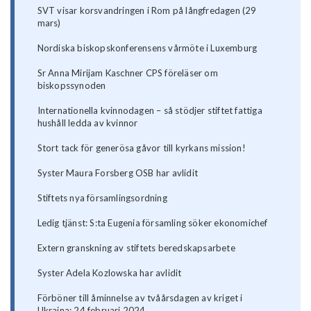
SVT visar korsvandringen i Rom på långfredagen (29
mars)
Nordiska biskopskonferensens vårmöte i Luxemburg
Sr Anna Mirijam Kaschner CPS föreläser om
biskopssynoden
Internationella kvinnodagen – så stödjer stiftet fattiga
hushåll ledda av kvinnor
Stort tack för generösa gåvor till kyrkans mission!
Syster Maura Forsberg OSB har avlidit
Stiftets nya församlingsordning
Ledig tjänst: S:ta Eugenia församling söker ekonomichef
Extern granskning av stiftets beredskapsarbete
Syster Adela Kozlowska har avlidit
Förböner till åminnelse av tvåårsdagen av kriget i
Ukraina: 24 februari 2024