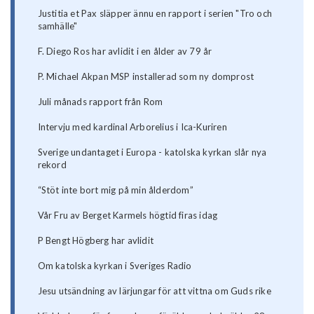
Justitia et Pax släpper ännu en rapport i serien "Tro och
samhälle"
F. Diego Ros har avlidit i en ålder av 79 år
P. Michael Akpan MSP installerad som ny domprost
Juli månads rapport från Rom
Intervju med kardinal Arborelius i Ica-Kuriren
Sverige undantaget i Europa - katolska kyrkan slår nya
rekord
“Stöt inte bort mig på min ålderdom”
Vår Fru av Berget Karmels högtid firas idag
P Bengt Högberg har avlidit
Om katolska kyrkan i Sveriges Radio
Jesu utsändning av lärjungar för att vittna om Guds rike