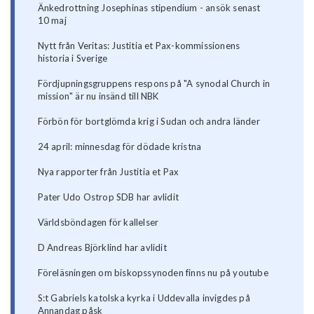
Änkedrottning Josephinas stipendium - ansök senast
10 maj
Nytt från Veritas: Justitia et Pax-kommissionens
historia i Sverige
Fördjupningsgruppens respons på "A synodal Church in
mission" är nu insänd till NBK
Förbön för bortglömda krig i Sudan och andra länder
24 april: minnesdag för dödade kristna
Nya rapporter från Justitia et Pax
Pater Udo Ostrop SDB har avlidit
Världsböndagen för kallelser
D Andreas Björklind har avlidit
Föreläsningen om biskopssynoden finns nu på youtube
S:t Gabriels katolska kyrka i Uddevalla invigdes på
Annandag påsk