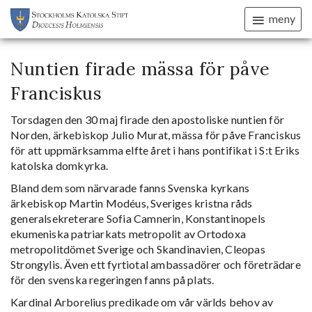
meny
Nuntien firade mässa för påve
Franciskus
Torsdagen den 30 maj firade den apostoliske nuntien för
Norden, ärkebiskop Julio Murat, mässa för påve Franciskus
för att uppmärksamma elfte året i hans pontifikat i S:t Eriks
katolska domkyrka.
Bland dem som närvarade fanns Svenska kyrkans
ärkebiskop Martin Modéus, Sveriges kristna råds
generalsekreterare Sofia Camnerin, Konstantinopels
ekumeniska patriarkats metropolit av Ortodoxa
metropolitdömet Sverige och Skandinavien, Cleopas
Strongylis. Även ett fyrtiotal ambassadörer och företrädare
för den svenska regeringen fanns på plats.
Kardinal Arborelius predikade om vår världs behov av