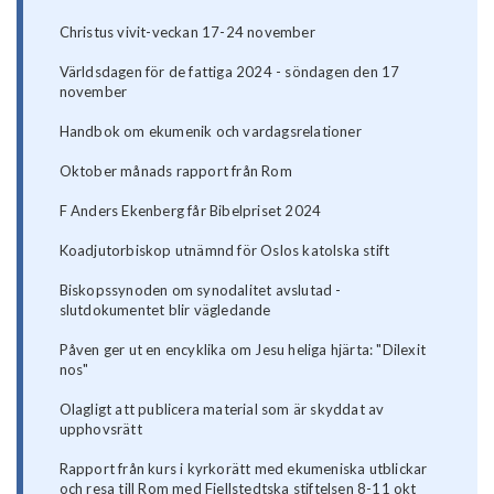
Christus vivit-veckan 17-24 november
Världsdagen för de fattiga 2024 - söndagen den 17
november
Handbok om ekumenik och vardagsrelationer
Oktober månads rapport från Rom
F Anders Ekenberg får Bibelpriset 2024
Koadjutorbiskop utnämnd för Oslos katolska stift
Biskopssynoden om synodalitet avslutad -
slutdokumentet blir vägledande
Påven ger ut en encyklika om Jesu heliga hjärta: "Dilexit
nos"
Olagligt att publicera material som är skyddat av
upphovsrätt
Rapport från kurs i kyrkorätt med ekumeniska utblickar
och resa till Rom med Fjellstedtska stiftelsen 8-11 okt