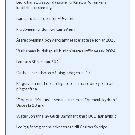
Ledig tjänst: pastoralassistent i Kristus Konungens
katolska församling
Caritas uttalande inför EU-valet
Prästvigning i domkyrkan 29 juni
Årsredovisning och verksamhetsberättelse för år 2023
Vatikanens budskap till buddhisterna inför Vesak 2024
Laudato Si'-veckan 2024
Guds Hus fredsbön på pingstdagen kl. 17
Pingstvaka med de andliga rörelserna i domkyrkan på
pingstafton
"Dopet in i Kristus" - seminarium med Equmeniakyrkan i
Uppsala 20 maj
Syster Johanna av Guds Barmhärtighet OCD har avlidit
Ledig tjänst: generalsekreterare till Caritas Sverige