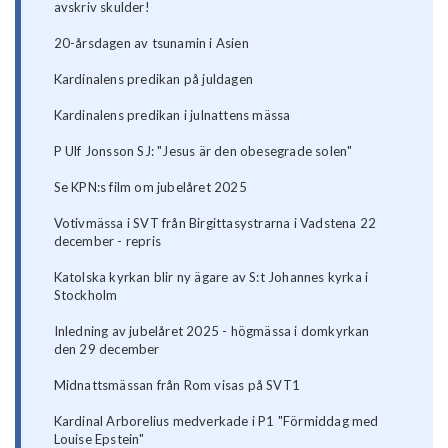
avskriv skulder!
20-årsdagen av tsunamin i Asien
Kardinalens predikan på juldagen
Kardinalens predikan i julnattens mässa
P Ulf Jonsson SJ: "Jesus är den obesegrade solen"
Se KPN:s film om jubelåret 2025
Votivmässa i SVT från Birgittasystrarna i Vadstena 22
december - repris
Katolska kyrkan blir ny ägare av S:t Johannes kyrka i
Stockholm
Inledning av jubelåret 2025 - högmässa i domkyrkan
den 29 december
Midnattsmässan från Rom visas på SVT1
Kardinal Arborelius medverkade i P1 "Förmiddag med
Louise Epstein"