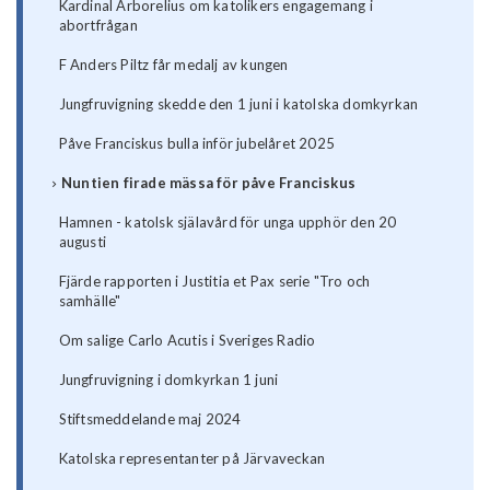
Kardinal Arborelius om katolikers engagemang i
abortfrågan
F Anders Piltz får medalj av kungen
Jungfruvigning skedde den 1 juni i katolska domkyrkan
Påve Franciskus bulla inför jubelåret 2025
Nuntien firade mässa för påve Franciskus
Hamnen - katolsk själavård för unga upphör den 20
augusti
Fjärde rapporten i Justitia et Pax serie "Tro och
samhälle"
Om salige Carlo Acutis i Sveriges Radio
Jungfruvigning i domkyrkan 1 juni
Stiftsmeddelande maj 2024
Katolska representanter på Järvaveckan