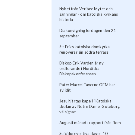
Nyhet från Veritas: Myter och
sanningar - om katolska kyrkans
historia
Diakonvigning lördagen den 21
september
S:t Eriks katolska domkyrka
renoverar sin södra terrass
Biskop Erik Varden är ny
ordförande i Nordiska
Biskopskonferensen
Pater Marcel Taverne OFM har
avlidit
Jesu hjärtas kapell i Katolska
skolan av Notre Dame, Göteborg,
välsignat
Augusti månads rapport från Rom
Suicidpreventiva dagen 10