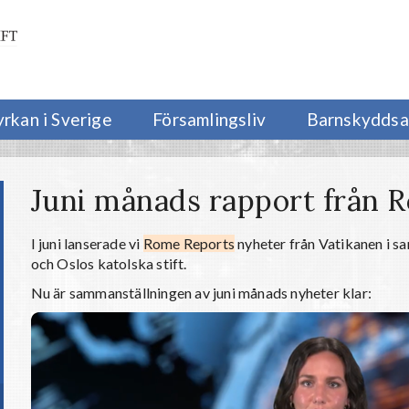
yrkan i Sverige
Församlingsliv
Barnskyddsa
Juni månads rapport från 
I juni lanserade vi
Rome Reports
nyheter från Vatikanen i s
och Oslos katolska stift.
Nu är sammanställningen av juni månads nyheter klar: