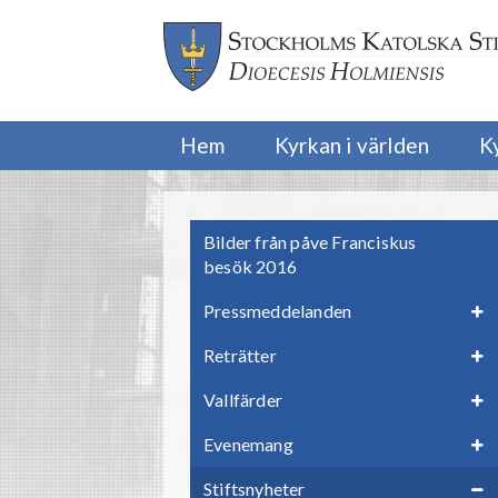
Hem
Kyrkan i världen
K
Bilder från påve Franciskus
besök 2016
Pressmeddelanden
Reträtter
Vallfärder
Evenemang
Stiftsnyheter