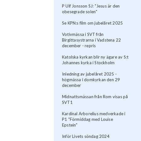
P Ulf Jonsson SJ: "Jesus är den
obesegrade solen"
Se KPN:s film om jubelåret 2025
Votivmässa i SVT från
Birgittasystrarna i Vadstena 22
december - repris
Katolska kyrkan blir ny ägare av S:t
Johannes kyrka i Stockholm
Inledning av jubelåret 2025 -
högmässa i domkyrkan den 29
december
Midnattsmässan från Rom visas på
SVT1
Kardinal Arborelius medverkade i
P1 "Förmiddag med Louise
Epstein"
Inför Livets söndag 2024