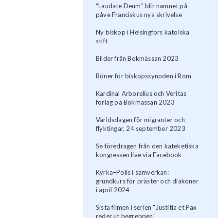
“Laudate Deum” blir namnet på
påve Franciskus nya skrivelse
Ny biskop i Helsingfors katolska
stift
Bilder från Bokmässan 2023
Böner för biskopssynoden i Rom
Kardinal Arborelius och Veritas
förlag på Bokmässan 2023
Världsdagen för migranter och
flyktingar, 24 september 2023
Se föredragen från den kateketiska
kongressen live via Facebook
Kyrka–Polis i samverkan:
grundkurs för präster och diakoner
i april 2024
Sista filmen i serien "Justitia et Pax
reder ut begreppen"