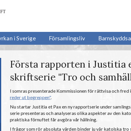
yrkan i Sverige
Församlingsliv
Barnskyddsa
Första rapporten i Justitia
skriftserie "Tro och samhäl
I somras presenterade Kommissionen för rättvisa och fred i 
reder ut begreppen"
.
Nu startar Justitia et Pax en ny rapportserie under samlin
serie presenteras och analyseras olika aspekter av den kato
praktiska förnuftet får avgöra vår hållning.
I frågor som rör absoluta värden binder ju vår katolska tr