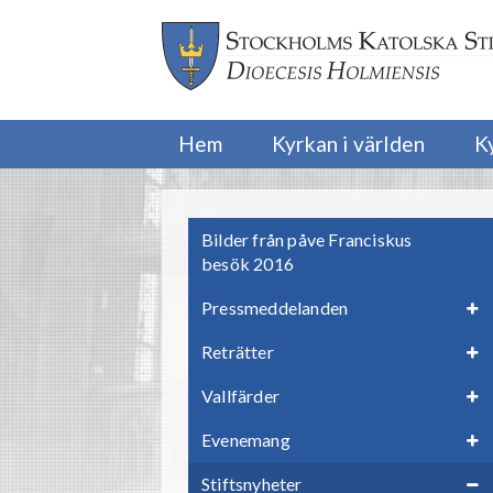
Hem
Kyrkan i världen
K
Bilder från påve Franciskus
besök 2016
Pressmeddelanden
Reträtter
Vallfärder
Evenemang
Stiftsnyheter