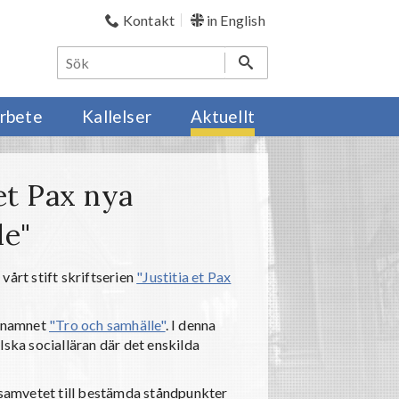
Kontakt
in English
rbete
Kallelser
Aktuellt
 et Pax nya
le"
vårt stift skriftserien
"Justitia et Pax
gsnamnet
"Tro och samhälle"
. I denna
lska socialläran där det enskilda
o samvetet till bestämda ståndpunkter