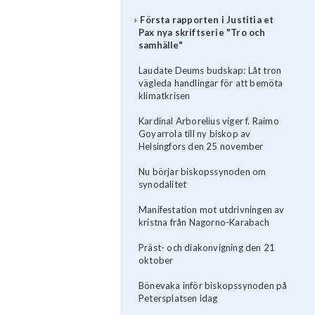
Första rapporten i Justitia et
Pax nya skriftserie "Tro och
samhälle"
Laudate Deums budskap: Låt tron
vägleda handlingar för att bemöta
klimatkrisen
Kardinal Arborelius viger f. Raimo
Goyarrola till ny biskop av
Helsingfors den 25 november
Nu börjar biskopssynoden om
synodalitet
Manifestation mot utdrivningen av
kristna från Nagorno-Karabach
Präst- och diakonvigning den 21
oktober
Bönevaka inför biskopssynoden på
Petersplatsen idag