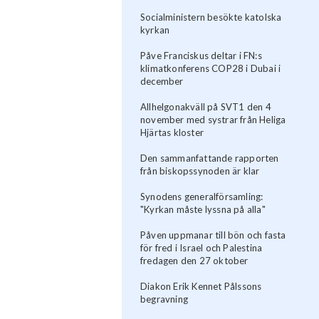
Socialministern besökte katolska
kyrkan
Påve Franciskus deltar i FN:s
klimatkonferens COP28 i Dubai i
december
Allhelgonakväll på SVT1 den 4
november med systrar från Heliga
Hjärtas kloster
Den sammanfattande rapporten
från biskopssynoden är klar
Synodens generalförsamling:
"Kyrkan måste lyssna på alla"
Påven uppmanar till bön och fasta
för fred i Israel och Palestina
fredagen den 27 oktober
Diakon Erik Kennet Pålssons
begravning