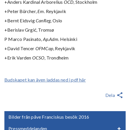
+Anders Kardinal Arborelius
OCD
, Stockholm
+Peter Bürcher,
Em.
Reykjavik
+Bernt Eidsvig
CanReg
, Oslo
+Berislav Grgić, Tromsø
P Marco Pasinato,
Ap.Adm.
Helsinki
+David Tencer
OFMCap
, Reykjavik
+Erik Varden
OCSO
, Trondheim
Budskapet kan även laddas ned i pdf här
Dela
Bilder från påve Franciskus besök 2016
Pressmeddelanden