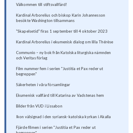
Välkommen till stiftsvallfärd!
Kardinal Arborelius och biskop Karin Johannesson
besökte Washington tillsammans
"Skapelsetid" firas 1 september till 4 oktober 2023
Kardinal Arborelius i ekumenisk dialog om lilla Thérèse
Communio – ny bok från Katolska liturgiska nämnden
och Veritas förlag
Film nummer fem i serien "Justitia et Pax reder ut
begreppen"
Säkerheten i våra församlingar
Ekumenisk vallfärd till Katarina av Vadstenas hem
Bilder från VUD i Lissabon
Ikon välsignad i den syriansk-katolska kyrkan i Akalla
Fjärde filmen i serien "Justitia et Pax reder ut
begreppen"