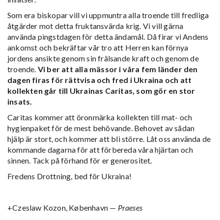
Som era biskopar vill vi uppmuntra alla troende till fredliga
åtgärder mot detta fruktansvärda krig. Vi vill gärna
använda pingstdagen för detta ändamål. Då firar vi Andens
ankomst och bekräftar vår tro att Herren kan förnya
jordens ansikte genom sin frälsande kraft och genom de
troende.
Vi ber att alla mässor i våra fem länder den
dagen firas för rättvisa och fred i Ukraina och att
kollekten går till Ukrainas Caritas, som gör en stor
insats.
Caritas kommer att öronmärka kollekten till mat- och
hygienpaket för de mest behövande. Behovet av sådan
hjälp är stort, och kommer att bli större. Låt oss använda de
kommande dagarna för att förbereda våra hjärtan och
sinnen. Tack på förhand för er generositet.
Fredens Drottning, bed för Ukraina!
+Czeslaw Kozon, København —
Praeses