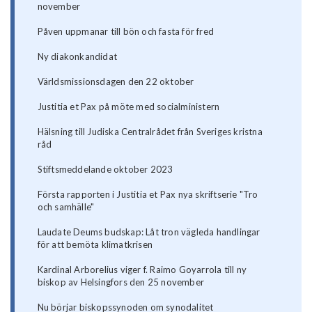
november
Påven uppmanar till bön och fasta för fred
Ny diakonkandidat
Världsmissionsdagen den 22 oktober
Justitia et Pax på möte med socialministern
Hälsning till Judiska Centralrådet från Sveriges kristna
råd
Stiftsmeddelande oktober 2023
Första rapporten i Justitia et Pax nya skriftserie "Tro
och samhälle"
Laudate Deums budskap: Låt tron vägleda handlingar
för att bemöta klimatkrisen
Kardinal Arborelius viger f. Raimo Goyarrola till ny
biskop av Helsingfors den 25 november
Nu börjar biskopssynoden om synodalitet