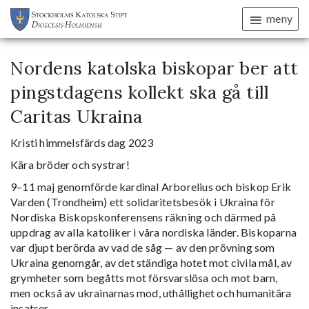
meny
Nordens katolska biskopar ber att
pingstdagens kollekt ska gå till
Caritas Ukraina
Kristi himmelsfärds dag 2023
Kära bröder och systrar!
9–11 maj genomförde kardinal Arborelius och biskop Erik
Varden (Trondheim) ett solidaritetsbesök i Ukraina för
Nordiska Biskopskonferensens räkning och därmed på
uppdrag av alla katoliker i våra nordiska länder. Biskoparna
var djupt berörda av vad de såg — av den prövning som
Ukraina genomgår, av det ständiga hotet mot civila mål, av
grymheter som begåtts mot försvarslösa och mot barn,
men också av ukrainarnas mod, uthållighet och humanitära
insatser.