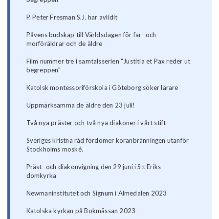
P. Peter Fresman S.J. har avlidit
Påvens budskap till Världsdagen för far- och
morföräldrar och de äldre
Film nummer tre i samtalsserien "Justitia et Pax reder ut
begreppen"
Katolsk montessoriförskola i Göteborg söker lärare
Uppmärksamma de äldre den 23 juli!
Två nya präster och två nya diakoner i vårt stift
Sveriges kristna råd fördömer koranbränningen utanför
Stockholms moské.
Präst- och diakonvigning den 29 juni i S:t Eriks
domkyrka
Newmaninstitutet och Signum i Almedalen 2023
Katolska kyrkan på Bokmässan 2023