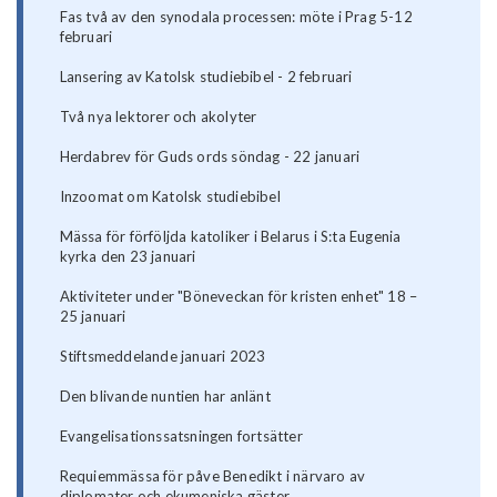
Fas två av den synodala processen: möte i Prag 5-12
februari
Lansering av Katolsk studiebibel - 2 februari
Två nya lektorer och akolyter
Herdabrev för Guds ords söndag - 22 januari
Inzoomat om Katolsk studiebibel
Mässa för förföljda katoliker i Belarus i S:ta Eugenia
kyrka den 23 januari
Aktiviteter under "Böneveckan för kristen enhet" 18 –
25 januari
Stiftsmeddelande januari 2023
Den blivande nuntien har anlänt
Evangelisationssatsningen fortsätter
Requiemmässa för påve Benedikt i närvaro av
diplomater och ekumeniska gäster