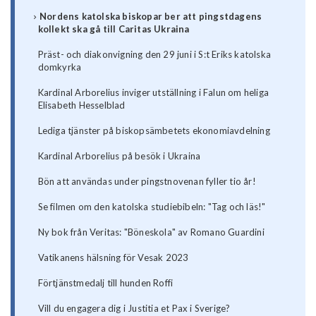
Nordens katolska biskopar ber att pingstdagens
kollekt ska gå till Caritas Ukraina
Präst- och diakonvigning den 29 juni i S:t Eriks katolska
domkyrka
Kardinal Arborelius inviger utställning i Falun om heliga
Elisabeth Hesselblad
Lediga tjänster på biskopsämbetets ekonomiavdelning
Kardinal Arborelius på besök i Ukraina
Bön att användas under pingstnovenan fyller tio år!
Se filmen om den katolska studiebibeln: "Tag och läs!"
Ny bok från Veritas: "Böneskola" av Romano Guardini
Vatikanens hälsning för Vesak 2023
Förtjänstmedalj till hunden Roffi
Vill du engagera dig i Justitia et Pax i Sverige?