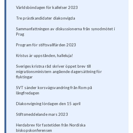
Världsböndagen för kallelser 2023
Tre prästkandidater diakonvigda
Sammanfattningen av diskussionerna från synodmötet i
Prag
Program för stiftsvallfärden 2023
Kristus är uppstånden, halleluja!
Sveriges kristna råd skriver öppet brev till
migrationsministern angående dagersättning för
flyktingar
SVT sänder korsvägsvandring från Rom på
långfredagen
Diakonvigning lördagen den 15 april
Stiftsmeddelande mars 2023
Herdabrev för fastetiden från Nordiska
biskopskonferensen