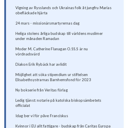
Vigning av Rysslands och Ukrainas folk åt jungfru Marias
obefläckade hjärta
24 mars - missionärsmartyrernas dag
Heliga stolens årliga budskap till världens muslimer
under månaden Ramadan
Moder M. Catherine Flanagan O.SS.S är nu
vördnadsvärd
Diakon Erik Rybäck har avlidit
Möjlighet att söka stipendium ur stiftelsen
Elisabethsystrarnas Barnhemsfond för 2023
Ny bokserie från Veritas förlag
Ledig tjänst: notarie på katolska biskopsämbetets
officialat
Idag ber vi för påve Franciskus
Kvinnor i EU allt fattigare - budskap från Caritas Europa