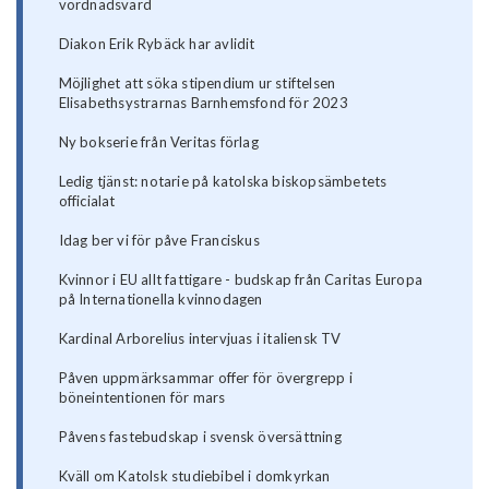
vördnadsvärd
Diakon Erik Rybäck har avlidit
Möjlighet att söka stipendium ur stiftelsen
Elisabethsystrarnas Barnhemsfond för 2023
Ny bokserie från Veritas förlag
Ledig tjänst: notarie på katolska biskopsämbetets
officialat
Idag ber vi för påve Franciskus
Kvinnor i EU allt fattigare - budskap från Caritas Europa
på Internationella kvinnodagen
Kardinal Arborelius intervjuas i italiensk TV
Påven uppmärksammar offer för övergrepp i
böneintentionen för mars
Påvens fastebudskap i svensk översättning
Kväll om Katolsk studiebibel i domkyrkan