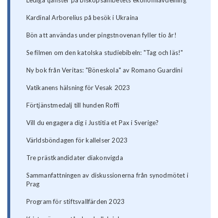
Lediga tjänster på biskopsämbetets ekonomiavdelning
Kardinal Arborelius på besök i Ukraina
Bön att användas under pingstnovenan fyller tio år!
Se filmen om den katolska studiebibeln: "Tag och läs!"
Ny bok från Veritas: "Böneskola" av Romano Guardini
Vatikanens hälsning för Vesak 2023
Förtjänstmedalj till hunden Roffi
Vill du engagera dig i Justitia et Pax i Sverige?
Världsböndagen för kallelser 2023
Tre prästkandidater diakonvigda
Sammanfattningen av diskussionerna från synodmötet i
Prag
Program för stiftsvallfärden 2023