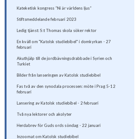
Kateketisk kongress ”Ni är världens ljus”
Stiftsmeddelande februari 2023
Ledig tjänst: S:t Thomas skola söker rektor
En kväll om "Katolsk studiebibel" i domkyrkan - 27
februari
Akuthjälp till de jordbävningsdrabbade i Syrien och
Turkiet
Bilder från lanseringen av Katolsk studiebibel
Fas två av den synodala processen: möte i Prag 5-12
februari
Lansering av Katolsk studiebibel - 2 februari
Två nya lektorer och akolyter
Herdabrev för Guds ords söndag - 22 januari
Inzoomat om Katolsk studiebibel