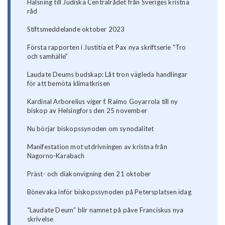
Hälsning till Judiska Centralrådet från Sveriges kristna
råd
Stiftsmeddelande oktober 2023
Första rapporten i Justitia et Pax nya skriftserie "Tro
och samhälle"
Laudate Deums budskap: Låt tron vägleda handlingar
för att bemöta klimatkrisen
Kardinal Arborelius viger f. Raimo Goyarrola till ny
biskop av Helsingfors den 25 november
Nu börjar biskopssynoden om synodalitet
Manifestation mot utdrivningen av kristna från
Nagorno-Karabach
Präst- och diakonvigning den 21 oktober
Bönevaka inför biskopssynoden på Petersplatsen idag
“Laudate Deum” blir namnet på påve Franciskus nya
skrivelse