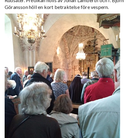
Rudsäter. Predikan hölls av Johan Lamberth och f. Björn
Göransson höll en kort betraktelse före vespern.