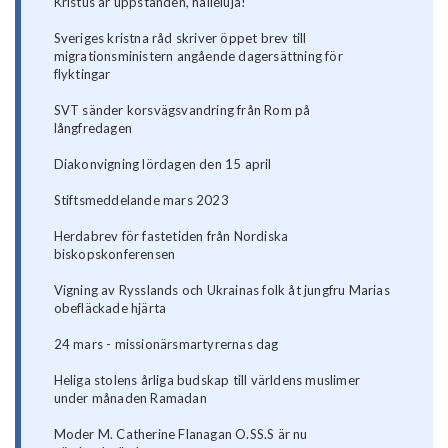
Kristus är uppstånden, halleluja!
Sveriges kristna råd skriver öppet brev till
migrationsministern angående dagersättning för
flyktingar
SVT sänder korsvägsvandring från Rom på
långfredagen
Diakonvigning lördagen den 15 april
Stiftsmeddelande mars 2023
Herdabrev för fastetiden från Nordiska
biskopskonferensen
Vigning av Rysslands och Ukrainas folk åt jungfru Marias
obefläckade hjärta
24 mars - missionärsmartyrernas dag
Heliga stolens årliga budskap till världens muslimer
under månaden Ramadan
Moder M. Catherine Flanagan O.SS.S är nu