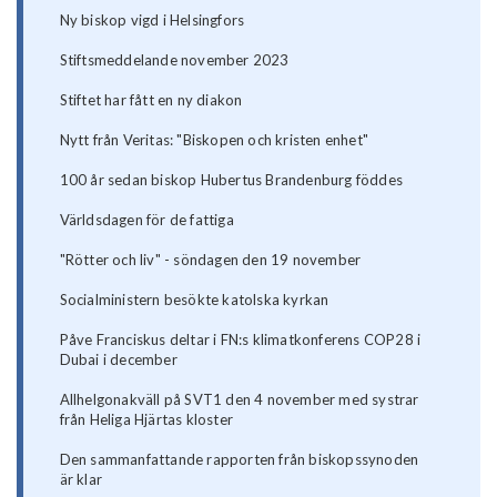
Ny biskop vigd i Helsingfors
Stiftsmeddelande november 2023
Stiftet har fått en ny diakon
Nytt från Veritas: "Biskopen och kristen enhet"
100 år sedan biskop Hubertus Brandenburg föddes
Världsdagen för de fattiga
"Rötter och liv" - söndagen den 19 november
Socialministern besökte katolska kyrkan
Påve Franciskus deltar i FN:s klimatkonferens COP28 i
Dubai i december
Allhelgonakväll på SVT1 den 4 november med systrar
från Heliga Hjärtas kloster
Den sammanfattande rapporten från biskopssynoden
är klar