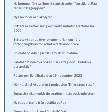
Nu kommer första filmen i samtalsserien "Justitia et Pax
reder ut begreppen"!
Nya lektorer och akolyter
Stiftets årsredovisning och verksamhetsberättelse för
2022
Stiftets yttrande över promemorian om höjt
försörjningskrav för arbetskraftsinvandrare
Studiehandledningar till Katolsk studiebibel
Samtal om den nya boken "En värdig död - katolska
perspektiv"
Rötter och liv tillbaka den 19 november 2023
Hör kardinal Arborelius i podcasten "En kristens resa"
Europeisk ekumenisk delegation mötte socialministern
Ny rapportserie från Justitia et Pax
Dominikanerna i Lund firade 800 år