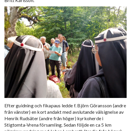
Britt Karlsson.
Efter guidning och fikapaus ledde f. Björn Göransson (andre
från vänster) en kort andakt med avslutande välsignelse av
Henrik Rudsäter (andre från höger) kyrkoherde i
Stigtomta-Vrena församling. Sedan följde en ca 5 km