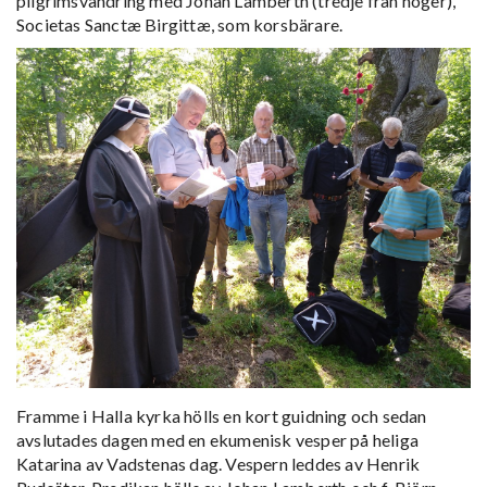
pilgrimsvandring med Johan Lamberth (tredje från höger),
Societas Sanctæ Birgittæ, som korsbärare.
Framme i Halla kyrka hölls en kort guidning och sedan
avslutades dagen med en ekumenisk vesper på heliga
Katarina av Vadstenas dag. Vespern leddes av Henrik