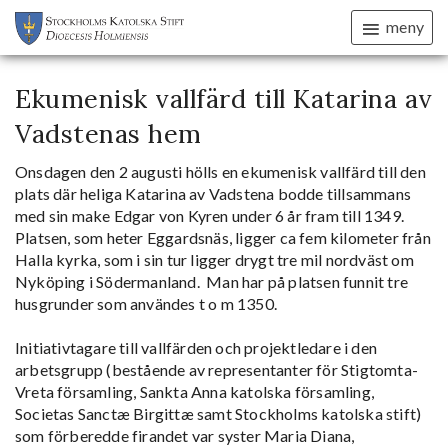
meny
Ekumenisk vallfärd till Katarina av
Vadstenas hem
Onsdagen den 2 augusti hölls en ekumenisk vallfärd till den
plats där heliga Katarina av Vadstena bodde tillsammans
med sin make Edgar von Kyren under 6 år fram till 1349.
Platsen, som heter Eggardsnäs, ligger ca fem kilometer från
Halla kyrka, som i sin tur ligger drygt tre mil nordväst om
Nyköping i Södermanland. Man har på platsen funnit tre
husgrunder som användes t o m 1350.
Initiativtagare till vallfärden och projektledare i den
arbetsgrupp (bestående av representanter för Stigtomta-
Vreta församling, Sankta Anna katolska församling,
Societas Sanctæ Birgittæ samt Stockholms katolska stift)
som förberedde firandet var syster Maria Diana,