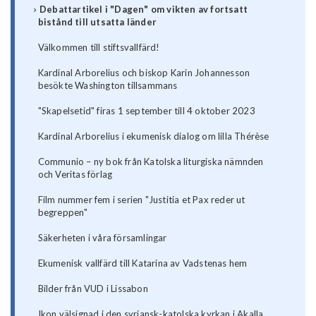
Debattartikel i "Dagen" om vikten av fortsatt
bistånd till utsatta länder
Välkommen till stiftsvallfärd!
Kardinal Arborelius och biskop Karin Johannesson
besökte Washington tillsammans
"Skapelsetid" firas 1 september till 4 oktober 2023
Kardinal Arborelius i ekumenisk dialog om lilla Thérèse
Communio – ny bok från Katolska liturgiska nämnden
och Veritas förlag
Film nummer fem i serien "Justitia et Pax reder ut
begreppen"
Säkerheten i våra församlingar
Ekumenisk vallfärd till Katarina av Vadstenas hem
Bilder från VUD i Lissabon
Ikon välsignad i den syriansk-katolska kyrkan i Akalla