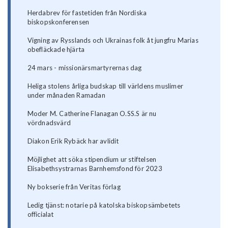
Herdabrev för fastetiden från Nordiska
biskopskonferensen
Vigning av Rysslands och Ukrainas folk åt jungfru Marias
obefläckade hjärta
24 mars - missionärsmartyrernas dag
Heliga stolens årliga budskap till världens muslimer
under månaden Ramadan
Moder M. Catherine Flanagan O.SS.S är nu
vördnadsvärd
Diakon Erik Rybäck har avlidit
Möjlighet att söka stipendium ur stiftelsen
Elisabethsystrarnas Barnhemsfond för 2023
Ny bokserie från Veritas förlag
Ledig tjänst: notarie på katolska biskopsämbetets
officialat