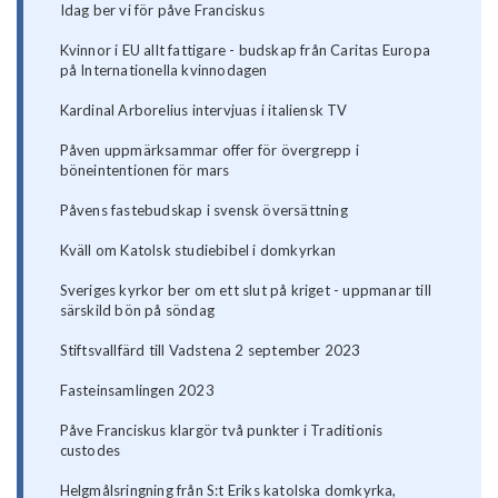
Idag ber vi för påve Franciskus
Kvinnor i EU allt fattigare - budskap från Caritas Europa
på Internationella kvinnodagen
Kardinal Arborelius intervjuas i italiensk TV
Påven uppmärksammar offer för övergrepp i
böneintentionen för mars
Påvens fastebudskap i svensk översättning
Kväll om Katolsk studiebibel i domkyrkan
Sveriges kyrkor ber om ett slut på kriget - uppmanar till
särskild bön på söndag
Stiftsvallfärd till Vadstena 2 september 2023
Fasteinsamlingen 2023
Påve Franciskus klargör två punkter i Traditionis
custodes
Helgmålsringning från S:t Eriks katolska domkyrka,