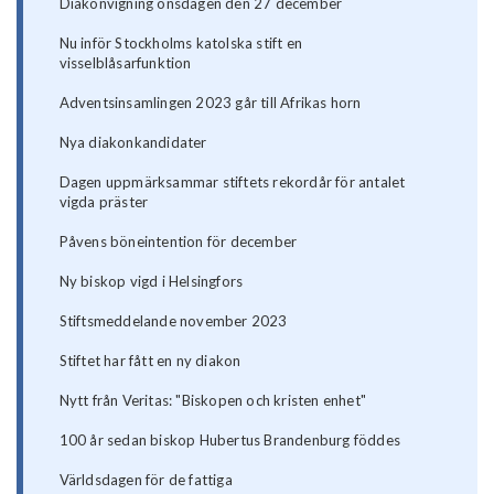
Diakonvigning onsdagen den 27 december
Nu inför Stockholms katolska stift en
visselblåsarfunktion
Adventsinsamlingen 2023 går till Afrikas horn
Nya diakonkandidater
Dagen uppmärksammar stiftets rekordår för antalet
vigda präster
Påvens böneintention för december
Ny biskop vigd i Helsingfors
Stiftsmeddelande november 2023
Stiftet har fått en ny diakon
Nytt från Veritas: "Biskopen och kristen enhet"
100 år sedan biskop Hubertus Brandenburg föddes
Världsdagen för de fattiga