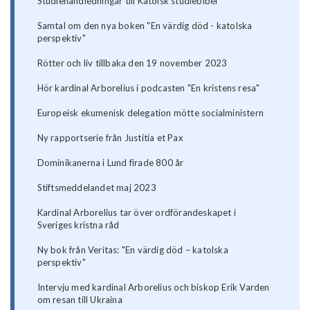
Studiehandledningar till Katolsk studiebibel
Samtal om den nya boken "En värdig död - katolska
perspektiv"
Rötter och liv tillbaka den 19 november 2023
Hör kardinal Arborelius i podcasten "En kristens resa"
Europeisk ekumenisk delegation mötte socialministern
Ny rapportserie från Justitia et Pax
Dominikanerna i Lund firade 800 år
Stiftsmeddelandet maj 2023
Kardinal Arborelius tar över ordförandeskapet i
Sveriges kristna råd
Ny bok från Veritas: "En värdig död – katolska
perspektiv"
Intervju med kardinal Arborelius och biskop Erik Varden
om resan till Ukraina