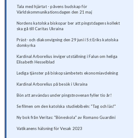
Tala med hjärtat - påvens budskap för
Världskommunikationsdagen den 21 maj
Nordens katolska biskopar ber att pingstdagens kollekt
ska gå till Caritas Ukraina
Präst- och diakonvigning den 29 juni i S:t Eriks katolska
domkyrka
Kardinal Arborelius inviger utställning i Falun om heliga
Elisabeth Hesselblad
Lediga tjänster på biskopsämbetets ekonomiavdelning
Kardinal Arborelius på besök i Ukraina
Bön att användas under pingstnovenan fyller tio år!
Se filmen om den katolska studiebibeln: "Tag och läs!"
Ny bok från Veritas: "Böneskola" av Romano Guardini
Vatikanens hälsning för Vesak 2023