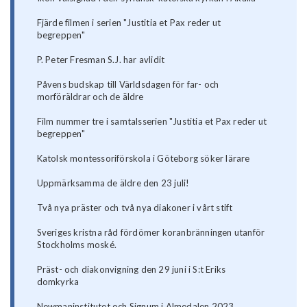
Fjärde filmen i serien "Justitia et Pax reder ut
begreppen"
P. Peter Fresman S.J. har avlidit
Påvens budskap till Världsdagen för far- och
morföräldrar och de äldre
Film nummer tre i samtalsserien "Justitia et Pax reder ut
begreppen"
Katolsk montessoriförskola i Göteborg söker lärare
Uppmärksamma de äldre den 23 juli!
Två nya präster och två nya diakoner i vårt stift
Sveriges kristna råd fördömer koranbränningen utanför
Stockholms moské.
Präst- och diakonvigning den 29 juni i S:t Eriks
domkyrka
Newmaninstitutet och Signum i Almedalen 2023