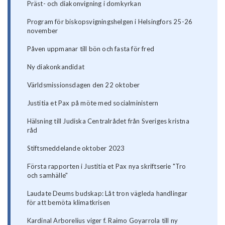
Präst- och diakonvigning i domkyrkan
Program för biskopsvigningshelgen i Helsingfors 25-26
november
Påven uppmanar till bön och fasta för fred
Ny diakonkandidat
Världsmissionsdagen den 22 oktober
Justitia et Pax på möte med socialministern
Hälsning till Judiska Centralrådet från Sveriges kristna
råd
Stiftsmeddelande oktober 2023
Första rapporten i Justitia et Pax nya skriftserie "Tro
och samhälle"
Laudate Deums budskap: Låt tron vägleda handlingar
för att bemöta klimatkrisen
Kardinal Arborelius viger f. Raimo Goyarrola till ny