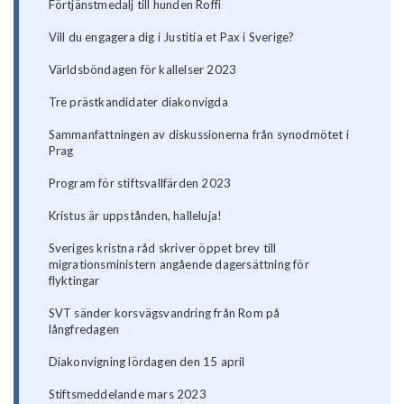
Förtjänstmedalj till hunden Roffi
Vill du engagera dig i Justitia et Pax i Sverige?
Världsböndagen för kallelser 2023
Tre prästkandidater diakonvigda
Sammanfattningen av diskussionerna från synodmötet i
Prag
Program för stiftsvallfärden 2023
Kristus är uppstånden, halleluja!
Sveriges kristna råd skriver öppet brev till
migrationsministern angående dagersättning för
flyktingar
SVT sänder korsvägsvandring från Rom på
långfredagen
Diakonvigning lördagen den 15 april
Stiftsmeddelande mars 2023