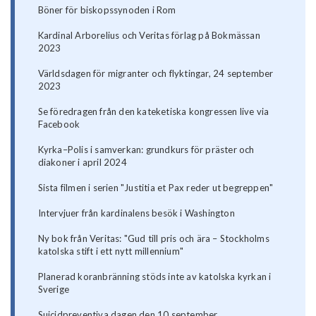
Böner för biskopssynoden i Rom
Kardinal Arborelius och Veritas förlag på Bokmässan
2023
Världsdagen för migranter och flyktingar, 24 september
2023
Se föredragen från den kateketiska kongressen live via
Facebook
Kyrka–Polis i samverkan: grundkurs för präster och
diakoner i april 2024
Sista filmen i serien "Justitia et Pax reder ut begreppen"
Intervjuer från kardinalens besök i Washington
Ny bok från Veritas: "Gud till pris och ära – Stockholms
katolska stift i ett nytt millennium"
Planerad koranbränning stöds inte av katolska kyrkan i
Sverige
Suicidpreventiva dagen den 10 september