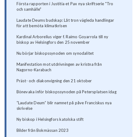
Första rapporten i Justitia et Pax nya skriftserie "Tro
och samhälle"
Laudate Deums budskap: Låt tron vägleda handlingar
för att bemöta klimatkrisen
Kardinal Arborelius viger f. Raimo Goyarrola till ny
biskop av Helsingfors den 25 november
Nu börjar biskopssynoden om synodalitet
Manifestation mot utdrivningen av kristna från
Nagorno-Karabach
Präst- och diakonvigning den 21 oktober
Bönevaka inför biskopssynoden på Petersplatsen idag
“Laudate Deum” blir namnet på påve Franciskus nya
skrivelse
Ny biskop i Helsingfors katolska stift
Bilder från Bokmässan 2023