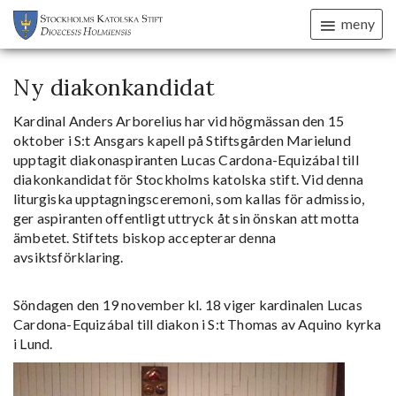
meny
Ny diakonkandidat
Kardinal Anders Arborelius har vid högmässan den 15
oktober i S:t Ansgars kapell på Stiftsgården Marielund
upptagit diakonaspiranten
Lucas Cardona-Equizábal
till
diakonkandidat för Stockholms katolska stift. Vid denna
liturgiska upptagningsceremoni, som kallas för
admissio
,
ger aspiranten offentligt uttryck åt sin önskan att motta
ämbetet. Stiftets biskop accepterar denna
avsiktsförklaring.
Söndagen den 19 november kl. 18 viger kardinalen Lucas
Cardona-Equizábal till diakon i S:t Thomas av Aquino kyrka
i Lund.