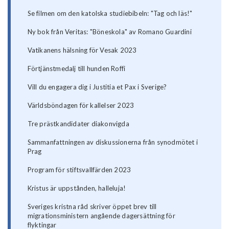
Se filmen om den katolska studiebibeln: "Tag och läs!"
Ny bok från Veritas: "Böneskola" av Romano Guardini
Vatikanens hälsning för Vesak 2023
Förtjänstmedalj till hunden Roffi
Vill du engagera dig i Justitia et Pax i Sverige?
Världsböndagen för kallelser 2023
Tre prästkandidater diakonvigda
Sammanfattningen av diskussionerna från synodmötet i
Prag
Program för stiftsvallfärden 2023
Kristus är uppstånden, halleluja!
Sveriges kristna råd skriver öppet brev till
migrationsministern angående dagersättning för
flyktingar