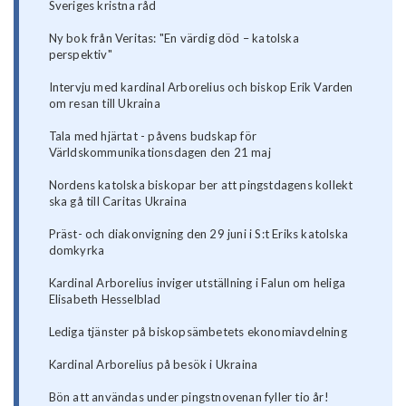
Sveriges kristna råd
Ny bok från Veritas: "En värdig död – katolska
perspektiv"
Intervju med kardinal Arborelius och biskop Erik Varden
om resan till Ukraina
Tala med hjärtat - påvens budskap för
Världskommunikationsdagen den 21 maj
Nordens katolska biskopar ber att pingstdagens kollekt
ska gå till Caritas Ukraina
Präst- och diakonvigning den 29 juni i S:t Eriks katolska
domkyrka
Kardinal Arborelius inviger utställning i Falun om heliga
Elisabeth Hesselblad
Lediga tjänster på biskopsämbetets ekonomiavdelning
Kardinal Arborelius på besök i Ukraina
Bön att användas under pingstnovenan fyller tio år!