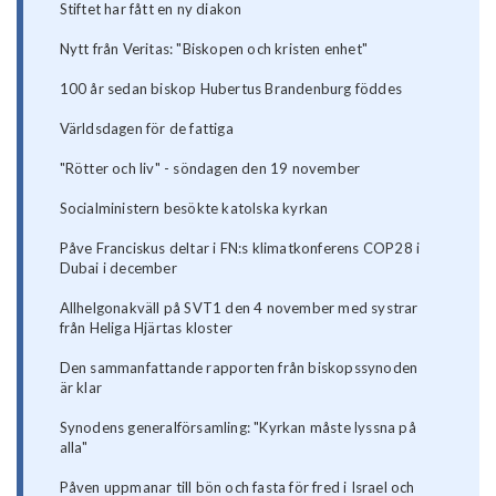
Stiftet har fått en ny diakon
Nytt från Veritas: "Biskopen och kristen enhet"
100 år sedan biskop Hubertus Brandenburg föddes
Världsdagen för de fattiga
"Rötter och liv" - söndagen den 19 november
Socialministern besökte katolska kyrkan
Påve Franciskus deltar i FN:s klimatkonferens COP28 i
Dubai i december
Allhelgonakväll på SVT1 den 4 november med systrar
från Heliga Hjärtas kloster
Den sammanfattande rapporten från biskopssynoden
är klar
Synodens generalförsamling: "Kyrkan måste lyssna på
alla"
Påven uppmanar till bön och fasta för fred i Israel och