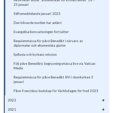
Aktiviteter under "Böneveckan för kristen enhet" 18 –
25 januari
Stiftsmeddelande januari 2023
Den blivande nuntien har anlänt
Evangelisationssatsningen fortsätter
Requiemmässa för påve Benedikt i närvaro av
diplomater och ekumeniska gäster
Epifania och kyrkans mission
Följ påve Benedikts begravningsmässa live via Vatican
Media
Requiemmässa för påve Benedikt XVI i domkyrkan 3
januari
Påve Franciskus budskap för Världsdagen för fred 2023
2022
2021