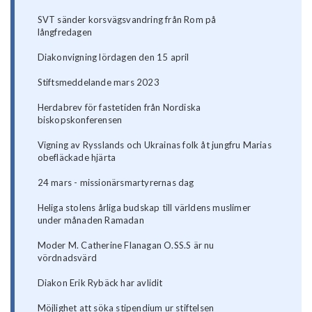
SVT sänder korsvägsvandring från Rom på
långfredagen
Diakonvigning lördagen den 15 april
Stiftsmeddelande mars 2023
Herdabrev för fastetiden från Nordiska
biskopskonferensen
Vigning av Rysslands och Ukrainas folk åt jungfru Marias
obefläckade hjärta
24 mars - missionärsmartyrernas dag
Heliga stolens årliga budskap till världens muslimer
under månaden Ramadan
Moder M. Catherine Flanagan O.SS.S är nu
vördnadsvärd
Diakon Erik Rybäck har avlidit
Möjlighet att söka stipendium ur stiftelsen