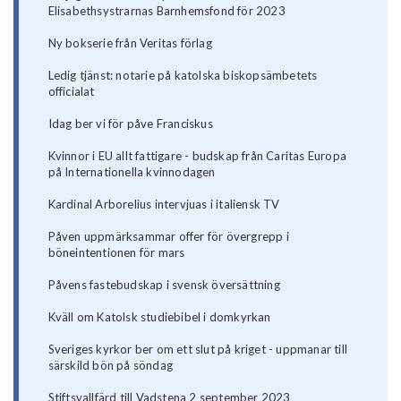
Elisabethsystrarnas Barnhemsfond för 2023
Ny bokserie från Veritas förlag
Ledig tjänst: notarie på katolska biskopsämbetets
officialat
Idag ber vi för påve Franciskus
Kvinnor i EU allt fattigare - budskap från Caritas Europa
på Internationella kvinnodagen
Kardinal Arborelius intervjuas i italiensk TV
Påven uppmärksammar offer för övergrepp i
böneintentionen för mars
Påvens fastebudskap i svensk översättning
Kväll om Katolsk studiebibel i domkyrkan
Sveriges kyrkor ber om ett slut på kriget - uppmanar till
särskild bön på söndag
Stiftsvallfärd till Vadstena 2 september 2023