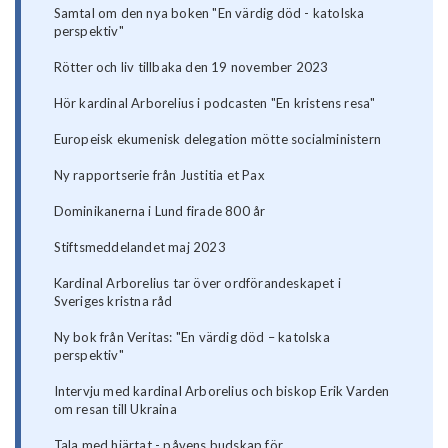
Samtal om den nya boken "En värdig död - katolska
perspektiv"
Rötter och liv tillbaka den 19 november 2023
Hör kardinal Arborelius i podcasten "En kristens resa"
Europeisk ekumenisk delegation mötte socialministern
Ny rapportserie från Justitia et Pax
Dominikanerna i Lund firade 800 år
Stiftsmeddelandet maj 2023
Kardinal Arborelius tar över ordförandeskapet i
Sveriges kristna råd
Ny bok från Veritas: "En värdig död – katolska
perspektiv"
Intervju med kardinal Arborelius och biskop Erik Varden
om resan till Ukraina
Tala med hjärtat - påvens budskap för