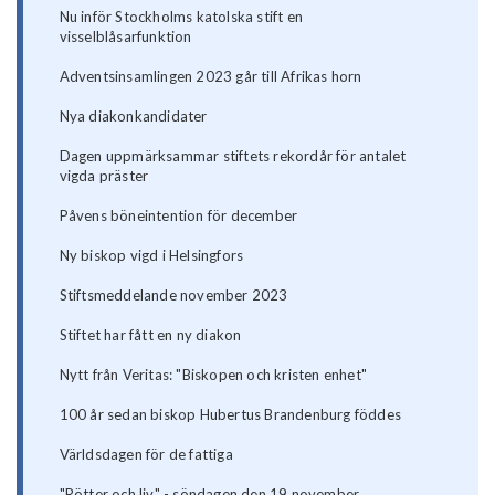
Nu inför Stockholms katolska stift en
visselblåsarfunktion
Adventsinsamlingen 2023 går till Afrikas horn
Nya diakonkandidater
Dagen uppmärksammar stiftets rekordår för antalet
vigda präster
Påvens böneintention för december
Ny biskop vigd i Helsingfors
Stiftsmeddelande november 2023
Stiftet har fått en ny diakon
Nytt från Veritas: "Biskopen och kristen enhet"
100 år sedan biskop Hubertus Brandenburg föddes
Världsdagen för de fattiga
"Rötter och liv" - söndagen den 19 november