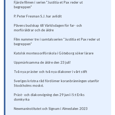
Fjärde filmen i serien "Justitia et Pax reder ut
begreppen"
P. Peter Fresman S.J. har avlidit
Påvens budskap till Världsdagen för far- och
morföräldrar och de äldre
Film nummer tre i samtalsserien "Justitia et Pax reder ut
begreppen"
Katolsk montessoriförskola i Göteborg söker lärare
Uppmärksamma de äldre den 23 juli!
Två nya präster och två nya diakoner i vårt stift
Sveriges kristna råd fördömer koranbränningen utanför
Stockholms moské.
Präst- och diakonvigning den 29 juni i S:t Eriks
domkyrka
Newmaninstitutet och Signum i Almedalen 2023