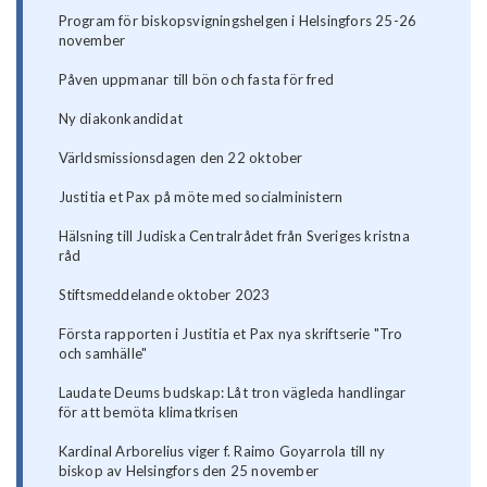
Program för biskopsvigningshelgen i Helsingfors 25-26
november
Påven uppmanar till bön och fasta för fred
Ny diakonkandidat
Världsmissionsdagen den 22 oktober
Justitia et Pax på möte med socialministern
Hälsning till Judiska Centralrådet från Sveriges kristna
råd
Stiftsmeddelande oktober 2023
Första rapporten i Justitia et Pax nya skriftserie "Tro
och samhälle"
Laudate Deums budskap: Låt tron vägleda handlingar
för att bemöta klimatkrisen
Kardinal Arborelius viger f. Raimo Goyarrola till ny
biskop av Helsingfors den 25 november