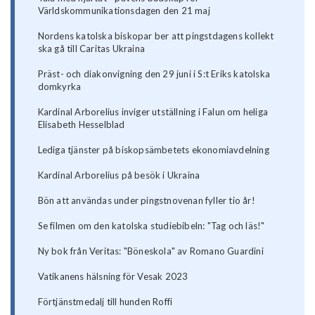
Världskommunikationsdagen den 21 maj
Nordens katolska biskopar ber att pingstdagens kollekt
ska gå till Caritas Ukraina
Präst- och diakonvigning den 29 juni i S:t Eriks katolska
domkyrka
Kardinal Arborelius inviger utställning i Falun om heliga
Elisabeth Hesselblad
Lediga tjänster på biskopsämbetets ekonomiavdelning
Kardinal Arborelius på besök i Ukraina
Bön att användas under pingstnovenan fyller tio år!
Se filmen om den katolska studiebibeln: "Tag och läs!"
Ny bok från Veritas: "Böneskola" av Romano Guardini
Vatikanens hälsning för Vesak 2023
Förtjänstmedalj till hunden Roffi