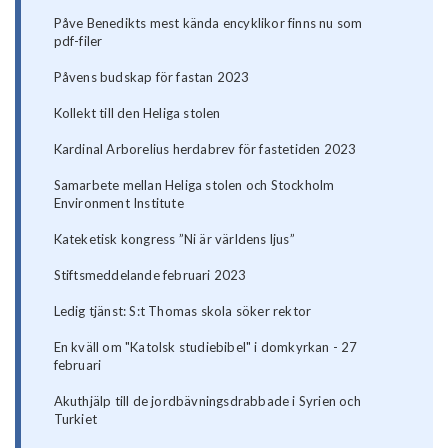
Påve Benedikts mest kända encyklikor finns nu som
pdf-filer
Påvens budskap för fastan 2023
Kollekt till den Heliga stolen
Kardinal Arborelius herdabrev för fastetiden 2023
Samarbete mellan Heliga stolen och Stockholm
Environment Institute
Kateketisk kongress ”Ni är världens ljus”
Stiftsmeddelande februari 2023
Ledig tjänst: S:t Thomas skola söker rektor
En kväll om "Katolsk studiebibel" i domkyrkan - 27
februari
Akuthjälp till de jordbävningsdrabbade i Syrien och
Turkiet