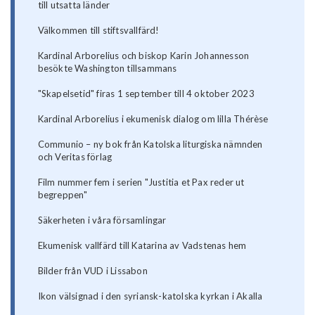
till utsatta länder
Välkommen till stiftsvallfärd!
Kardinal Arborelius och biskop Karin Johannesson
besökte Washington tillsammans
"Skapelsetid" firas 1 september till 4 oktober 2023
Kardinal Arborelius i ekumenisk dialog om lilla Thérèse
Communio – ny bok från Katolska liturgiska nämnden
och Veritas förlag
Film nummer fem i serien "Justitia et Pax reder ut
begreppen"
Säkerheten i våra församlingar
Ekumenisk vallfärd till Katarina av Vadstenas hem
Bilder från VUD i Lissabon
Ikon välsignad i den syriansk-katolska kyrkan i Akalla