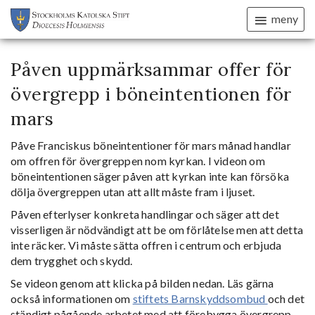
meny
Påven uppmärksammar offer för
övergrepp i böneintentionen för
mars
Påve Franciskus böneintentioner för mars månad handlar
om offren för övergreppen nom kyrkan. I videon om
böneintentionen säger påven att kyrkan inte kan försöka
dölja övergreppen utan att allt måste fram i ljuset.
Påven efterlyser konkreta handlingar och säger att det
visserligen är nödvändigt att be om förlåtelse men att detta
inte räcker. Vi måste sätta offren i centrum och erbjuda
dem trygghet och skydd.
Se videon genom att klicka på bilden nedan. Läs gärna
också informationen om
stiftets Barnskyddsombud
och det
ständigt pågående arbetet med att förebygga övergrepp