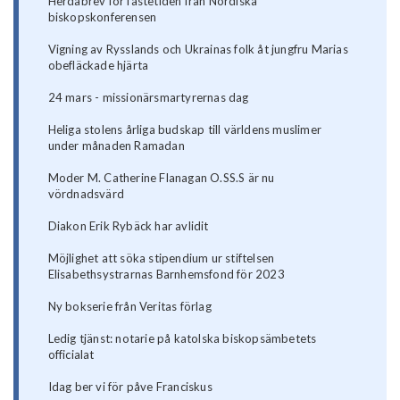
Herdabrev för fastetiden från Nordiska
biskopskonferensen
Vigning av Rysslands och Ukrainas folk åt jungfru Marias
obefläckade hjärta
24 mars - missionärsmartyrernas dag
Heliga stolens årliga budskap till världens muslimer
under månaden Ramadan
Moder M. Catherine Flanagan O.SS.S är nu
vördnadsvärd
Diakon Erik Rybäck har avlidit
Möjlighet att söka stipendium ur stiftelsen
Elisabethsystrarnas Barnhemsfond för 2023
Ny bokserie från Veritas förlag
Ledig tjänst: notarie på katolska biskopsämbetets
officialat
Idag ber vi för påve Franciskus