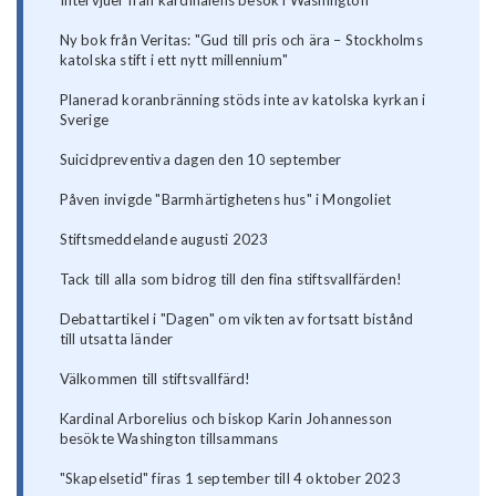
Intervjuer från kardinalens besök i Washington
Ny bok från Veritas: "Gud till pris och ära – Stockholms
katolska stift i ett nytt millennium"
Planerad koranbränning stöds inte av katolska kyrkan i
Sverige
Suicidpreventiva dagen den 10 september
Påven invigde "Barmhärtighetens hus" i Mongoliet
Stiftsmeddelande augusti 2023
Tack till alla som bidrog till den fina stiftsvallfärden!
Debattartikel i "Dagen" om vikten av fortsatt bistånd
till utsatta länder
Välkommen till stiftsvallfärd!
Kardinal Arborelius och biskop Karin Johannesson
besökte Washington tillsammans
"Skapelsetid" firas 1 september till 4 oktober 2023