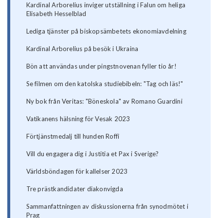
Kardinal Arborelius inviger utställning i Falun om heliga
Elisabeth Hesselblad
Lediga tjänster på biskopsämbetets ekonomiavdelning
Kardinal Arborelius på besök i Ukraina
Bön att användas under pingstnovenan fyller tio år!
Se filmen om den katolska studiebibeln: "Tag och läs!"
Ny bok från Veritas: "Böneskola" av Romano Guardini
Vatikanens hälsning för Vesak 2023
Förtjänstmedalj till hunden Roffi
Vill du engagera dig i Justitia et Pax i Sverige?
Världsböndagen för kallelser 2023
Tre prästkandidater diakonvigda
Sammanfattningen av diskussionerna från synodmötet i
Prag