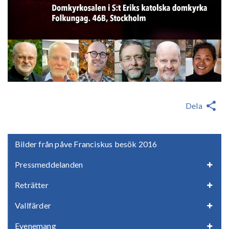
Dela
Bilder från påve Franciskus besök 2016
Pressmeddelanden
Reträtter
Vallfärder
Evenemang