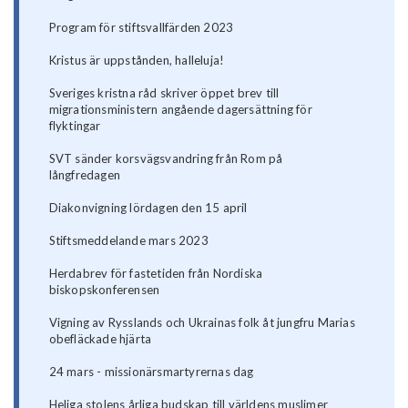
Program för stiftsvallfärden 2023
Kristus är uppstånden, halleluja!
Sveriges kristna råd skriver öppet brev till
migrationsministern angående dagersättning för
flyktingar
SVT sänder korsvägsvandring från Rom på
långfredagen
Diakonvigning lördagen den 15 april
Stiftsmeddelande mars 2023
Herdabrev för fastetiden från Nordiska
biskopskonferensen
Vigning av Rysslands och Ukrainas folk åt jungfru Marias
obefläckade hjärta
24 mars - missionärsmartyrernas dag
Heliga stolens årliga budskap till världens muslimer