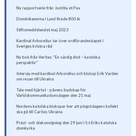
Ny rapportserie från Justitia et Pax
Dominikanerna i Lund firade 800 år
Stiftsmeddelandet maj 2023
Kardinal Arborelius tar över ordförandeskapet i
Sveriges kristna råd
Ny bok från Veritas: "En värdig död – katolska
perspektiv"
Intervju med kardinal Arborelius och biskop Erik Varden
om resan till Ukraina
Tala med hjärtat - påvens budskap för
Världskommunikationsdagen den 21 maj
Nordens katolska biskopar ber att pingstdagens kollekt
ska gå till Caritas Ukraina
Präst- och diakonvigning den 29 juni i S:t Eriks katolska
domkyrka