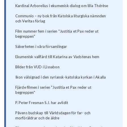
Kardinal Arborelius i ekumenisk dialog om lilla Thérèse
Communio – ny bok från Katolska liturgiska nämnden
och Veritas förlag
Film nummer fem i serien "Justitia et Pax reder ut
begreppen"
Säkerheten i våra församlingar
Ekumenisk vallfärd till Katarina av Vadstenas hem
Bilder från VUD i Lissabon
Ikon välsignad i den syriansk-katolska kyrkan i Akalla
Fjärde filmen i serien "Justitia et Pax reder ut
begreppen"
P. Peter Fresman S.J. har avlidit
Påvens budskap till Världsdagen för far- och
morföräldrar och de äldre