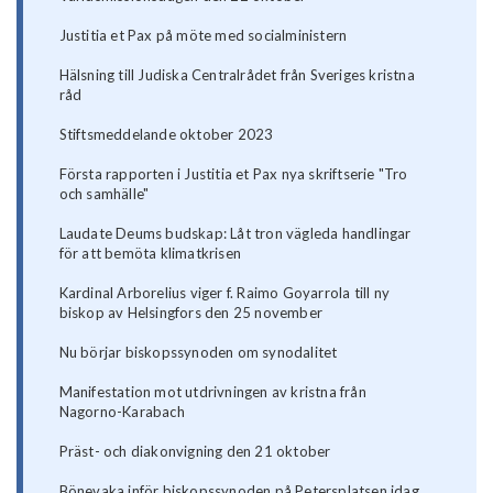
Justitia et Pax på möte med socialministern
Hälsning till Judiska Centralrådet från Sveriges kristna
råd
Stiftsmeddelande oktober 2023
Första rapporten i Justitia et Pax nya skriftserie "Tro
och samhälle"
Laudate Deums budskap: Låt tron vägleda handlingar
för att bemöta klimatkrisen
Kardinal Arborelius viger f. Raimo Goyarrola till ny
biskop av Helsingfors den 25 november
Nu börjar biskopssynoden om synodalitet
Manifestation mot utdrivningen av kristna från
Nagorno-Karabach
Präst- och diakonvigning den 21 oktober
Bönevaka inför biskopssynoden på Petersplatsen idag