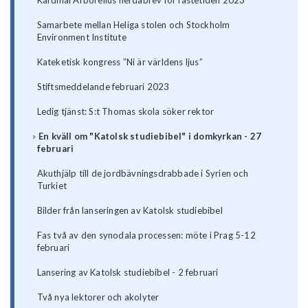
Kardinal Arborelius herdabrev för fastetiden 2023
Samarbete mellan Heliga stolen och Stockholm
Environment Institute
Kateketisk kongress ”Ni är världens ljus”
Stiftsmeddelande februari 2023
Ledig tjänst: S:t Thomas skola söker rektor
En kväll om "Katolsk studiebibel" i domkyrkan - 27
februari
Akuthjälp till de jordbävningsdrabbade i Syrien och
Turkiet
Bilder från lanseringen av Katolsk studiebibel
Fas två av den synodala processen: möte i Prag 5-12
februari
Lansering av Katolsk studiebibel - 2 februari
Två nya lektorer och akolyter