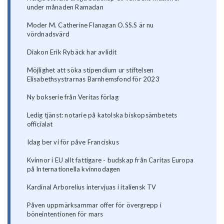
under månaden Ramadan
Moder M. Catherine Flanagan O.SS.S är nu
vördnadsvärd
Diakon Erik Rybäck har avlidit
Möjlighet att söka stipendium ur stiftelsen
Elisabethsystrarnas Barnhemsfond för 2023
Ny bokserie från Veritas förlag
Ledig tjänst: notarie på katolska biskopsämbetets
officialat
Idag ber vi för påve Franciskus
Kvinnor i EU allt fattigare - budskap från Caritas Europa
på Internationella kvinnodagen
Kardinal Arborelius intervjuas i italiensk TV
Påven uppmärksammar offer för övergrepp i
böneintentionen för mars