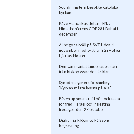
Socialministern besökte katolska
kyrkan
Påve Franciskus deltar i FN:s
klimatkonferens COP28 i Dubai i
december
Allhelgonakväll på SVT1 den 4
november med systrar från Heliga
Hjärtas kloster
Den sammanfattande rapporten
från biskopssynoden är klar
Synodens generalförsamling:
"Kyrkan måste lyssna på alla"
Påven uppmanar till bön och fasta
för fred i Israel och Palestina
fredagen den 27 oktober
Diakon Erik Kennet Pålssons
begravning