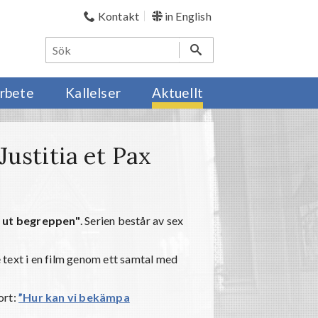
Kontakt
in English
rbete
Kallelser
Aktuellt
ustitia et Pax
r ut begreppen"
. Serien består av sex
 text i en film genom ett samtal med
ort:
”Hur kan vi bekämpa