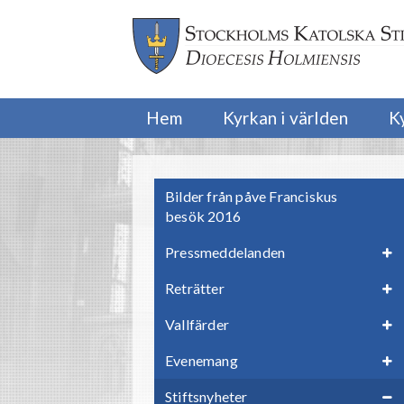
Hem
Kyrkan i världen
K
Bilder från påve Franciskus
besök 2016
Pressmeddelanden
Reträtter
Vallfärder
Evenemang
Stiftsnyheter