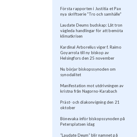
Första rapporten i Justitia et Pax
nya skriftserie "Tro och samhälle"
Laudate Deums budskap: Låt tron
vägleda handlingar för att bemöta
klimatkrisen
Kardinal Arborelius viger f. Raimo
Goyarrola till ny biskop av
Helsingfors den 25 november
Nu börjar biskopssynoden om
synodalitet
Manifestation mot utdrivningen av
kristna från Nagorno-Karabach
Präst- och diakonvigning den 21
oktober
Bönevaka inför biskopssynoden på
Petersplatsen idag
“Laudate Deum” blir namnet på