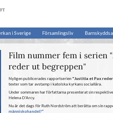
yrkan i Sverige
Församlingsliv
Barnskyddsa
Film nummer fem i serien "J
reder ut begreppen"
Nyligen publicerades rapportserien
"Justitia et Pax rede
texter som tar avstamp i katolska kyrkans sociallära.
Under sommaren har författarna presenterat sin respektive
Helena D'Arcy.
Nu är det dags för Ruth Nordström att berätta om sin rapp
människohandel?”