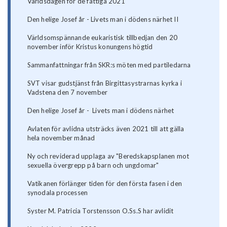
Världsdagen för de fattiga 2021
Den helige Josef år - Livets man i dödens närhet II
Världsomspännande eukaristisk tillbedjan den 20
november inför Kristus konungens högtid
Sammanfattningar från SKR:s möten med partiledarna
SVT visar gudstjänst från Birgittasystrarnas kyrka i
Vadstena den 7 november
Den helige Josef år - Livets man i dödens närhet
Avlaten för avlidna utsträcks även 2021 till att gälla
hela november månad
Ny och reviderad upplaga av "Beredskapsplanen mot
sexuella övergrepp på barn och ungdomar"
Vatikanen förlänger tiden för den första fasen i den
synodala processen
Syster M. Patricia Torstensson O.Ss.S har avlidit