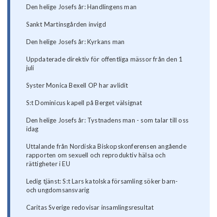
Den helige Josefs år: Handlingens man
Sankt Martinsgården invigd
Den helige Josefs år: Kyrkans man
Uppdaterade direktiv för offentliga mässor från den 1
juli
Syster Monica Bexell OP har avlidit
S:t Dominicus kapell på Berget välsignat
Den helige Josefs år: Tystnadens man - som talar till oss
idag
Uttalande från Nordiska Biskopskonferensen angående
rapporten om sexuell och reproduktiv hälsa och
rättigheter i EU
Ledig tjänst: S:t Lars katolska församling söker barn-
och ungdomsansvarig
Caritas Sverige redovisar insamlingsresultat