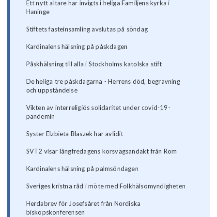
Ett nytt altare har invigts i heliga Familjens kyrka i
Haninge
Stiftets fasteinsamling avslutas på söndag
Kardinalens hälsning på påskdagen
Påskhälsning till alla i Stockholms katolska stift
De heliga tre påskdagarna - Herrens död, begravning
och uppståndelse
Vikten av interreligiös solidaritet under covid-19-
pandemin
Syster Elzbieta Blaszek har avlidit
SVT2 visar långfredagens korsvägsandakt från Rom
Kardinalens hälsning på palmsöndagen
Sveriges kristna råd i möte med Folkhälsomyndigheten
Herdabrev för Josefsåret från Nordiska
biskopskonferensen