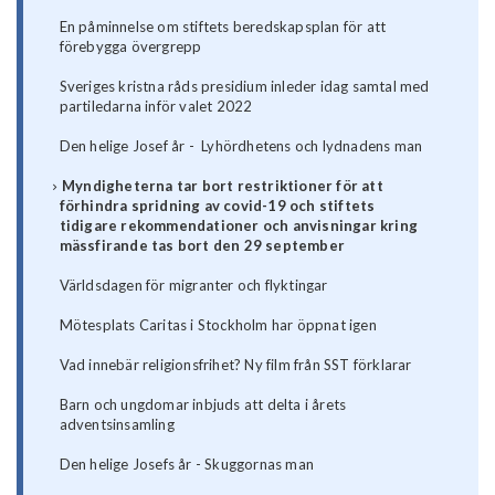
En påminnelse om stiftets beredskapsplan för att
förebygga övergrepp
Sveriges kristna råds presidium inleder idag samtal med
partiledarna inför valet 2022
Den helige Josef år - Lyhördhetens och lydnadens man
Myndigheterna tar bort restriktioner för att
förhindra spridning av covid-19 och stiftets
tidigare rekommendationer och anvisningar kring
mässfirande tas bort den 29 september
Världsdagen för migranter och flyktingar
Mötesplats Caritas i Stockholm har öppnat igen
Vad innebär religionsfrihet? Ny film från SST förklarar
Barn och ungdomar inbjuds att delta i årets
adventsinsamling
Den helige Josefs år - Skuggornas man