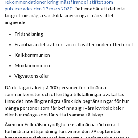
rekommendationer kring mässfirande i stiftet som
publicerades den 12 mars 2020
. Det innebär att det inte
längre finns några särskilda anvisningar från stiftet
angående:
Fridshälsning
Frambärandet av bröd, vin och vatten under offertoriet
Kalkkommunion
Munkommunion
Vigvattenskålar
Då deltagartaket på 300 personer för allmänna
sammankomster och offentliga tillställningar avskaffas
finns det inte längre några särskilda begränsningar för hur
många personer som får befinna sig i våra kyrkolokaler
eller hur många som får sitta i samma sällskap.
Även om Folkhälsomyndighetens allmänna råd om att
förhindra smittspridning försvinner den 29 september
betonar myndigheten vikten av att ovaccinerade personer