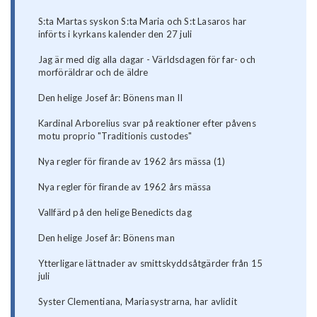
S:ta Martas syskon S:ta Maria och S:t Lasaros har
införts i kyrkans kalender den 27 juli
Jag är med dig alla dagar - Världsdagen för far- och
morföräldrar och de äldre
Den helige Josef år: Bönens man II
Kardinal Arborelius svar på reaktioner efter påvens
motu proprio "Traditionis custodes"
Nya regler för firande av 1962 års mässa (1)
Nya regler för firande av 1962 års mässa
Vallfärd på den helige Benedicts dag
Den helige Josef år: Bönens man
Ytterligare lättnader av smittskyddsåtgärder från 15
juli
Syster Clementiana, Mariasystrarna, har avlidit