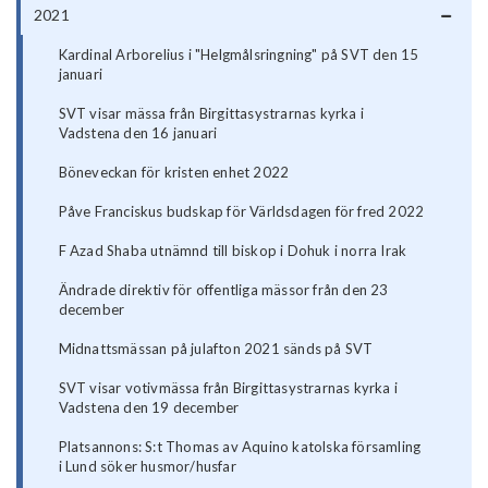
2021
Kardinal Arborelius i "Helgmålsringning" på SVT den 15
januari
SVT visar mässa från Birgittasystrarnas kyrka i
Vadstena den 16 januari
Böneveckan för kristen enhet 2022
Påve Franciskus budskap för Världsdagen för fred 2022
F Azad Shaba utnämnd till biskop i Dohuk i norra Irak
Ändrade direktiv för offentliga mässor från den 23
december
Midnattsmässan på julafton 2021 sänds på SVT
SVT visar votivmässa från Birgittasystrarnas kyrka i
Vadstena den 19 december
Platsannons: S:t Thomas av Aquino katolska församling
i Lund söker husmor/husfar