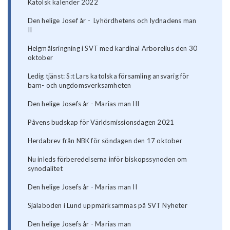
Katolsk kalender 2022
Den helige Josef år - Lyhördhetens och lydnadens man
II
Helgmålsringning i SVT med kardinal Arborelius den 30
oktober
Ledig tjänst: S:t Lars katolska församling ansvarig för
barn- och ungdomsverksamheten
Den helige Josefs år - Marias man III
Påvens budskap för Världsmissionsdagen 2021
Herdabrev från NBK för söndagen den 17 oktober
Nu inleds förberedelserna inför biskopssynoden om
synodalitet
Den helige Josefs år - Marias man II
Själaboden i Lund uppmärksammas på SVT Nyheter
Den helige Josefs år - Marias man