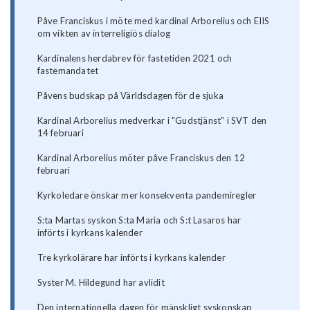
Påve Franciskus i möte med kardinal Arborelius och EIIS
om vikten av interreligiös dialog
Kardinalens herdabrev för fastetiden 2021 och
fastemandatet
Påvens budskap på Världsdagen för de sjuka
Kardinal Arborelius medverkar i "Gudstjänst" i SVT den
14 februari
Kardinal Arborelius möter påve Franciskus den 12
februari
Kyrkoledare önskar mer konsekventa pandemiregler
S:ta Martas syskon S:ta Maria och S:t Lasaros har
införts i kyrkans kalender
Tre kyrkolärare har införts i kyrkans kalender
Syster M. Hildegund har avlidit
Den internationella dagen för mänskligt syskonskap