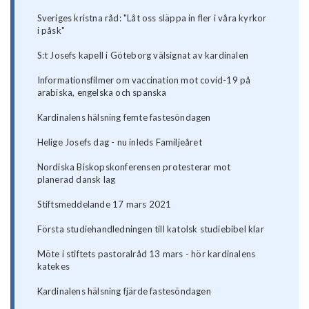
Sveriges kristna råd: "Låt oss släppa in fler i våra kyrkor
i påsk"
S:t Josefs kapell i Göteborg välsignat av kardinalen
Informationsfilmer om vaccination mot covid-19 på
arabiska, engelska och spanska
Kardinalens hälsning femte fastesöndagen
Helige Josefs dag - nu inleds Familjeåret
Nordiska Biskopskonferensen protesterar mot
planerad dansk lag
Stiftsmeddelande 17 mars 2021
Första studiehandledningen till katolsk studiebibel klar
Möte i stiftets pastoralråd 13 mars - hör kardinalens
katekes
Kardinalens hälsning fjärde fastesöndagen