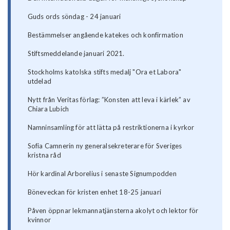
Guds ords söndag - 24 januari
Bestämmelser angående katekes och konfirmation
Stiftsmeddelande januari 2021.
Stockholms katolska stifts medalj "Ora et Labora"
utdelad
Nytt från Veritas förlag: ”Konsten att leva i kärlek” av
Chiara Lubich
Namninsamling för att lätta på restriktionerna i kyrkor
Sofia Camnerin ny generalsekreterare för Sveriges
kristna råd
Hör kardinal Arborelius i senaste Signumpodden
Böneveckan för kristen enhet 18-25 januari
Påven öppnar lekmannatjänsterna akolyt och lektor för
kvinnor