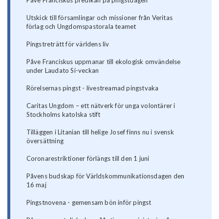
Påve Franciskus predikan på pingstdagen
Utskick till församlingar och missioner från Veritas
förlag och Ungdomspastorala teamet
Pingstreträtt för världens liv
Påve Franciskus uppmanar till ekologisk omvändelse
under Laudato Si-veckan
Rörelsernas pingst - livestreamad pingstvaka
Caritas Ungdom – ett nätverk för unga volontärer i
Stockholms katolska stift
Tilläggen i Litanian till helige Josef finns nu i svensk
översättning
Coronarestriktioner förlängs till den 1 juni
Påvens budskap för Världskommunikationsdagen den
16 maj
Pingstnovena - gemensam bön inför pingst