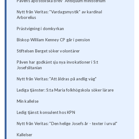
Påvens apostoliska brev "Antiquum ministerium"
Nytt från Veritas: "Vardagsmystik" av kardinal
Arborelius
Prästvigning i domkyrkan
Biskop William Kenney CP går i pension
Stiftelsen Berget söker volontärer
Påven har godkänt sju nya invokationer i S:t
Josefslitanian
Nytt från Veritas: "Att åldras på andlig väg"
Lediga tjänster: S:ta Maria folkhögskola söker lärare
Min kallelse
Ledig tjänst: konsulent hos KPN
Nytt från Veritas: "Den helige Josefs år - texter i urval"
Kallelser