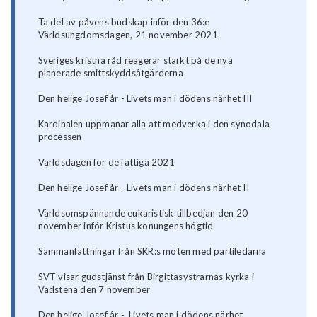
Ta del av påvens budskap inför den 36:e
Världsungdomsdagen, 21 november 2021
Sveriges kristna råd reagerar starkt på de nya
planerade smittskyddsåtgärderna
Den helige Josef år - Livets man i dödens närhet III
Kardinalen uppmanar alla att medverka i den synodala
processen
Världsdagen för de fattiga 2021
Den helige Josef år - Livets man i dödens närhet II
Världsomspännande eukaristisk tillbedjan den 20
november inför Kristus konungens högtid
Sammanfattningar från SKR:s möten med partiledarna
SVT visar gudstjänst från Birgittasystrarnas kyrka i
Vadstena den 7 november
Den helige Josef år - Livets man i dödens närhet