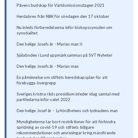
Påvens budskap för Världsmissionsdagen 2021
Herdabrev från NBK för söndagen den 17 oktober
Nu inleds förberedelserna inför biskopssynoden om
synodalitet
Den helige Josefs år - Marias man II
Själaboden i Lund uppmärksammas på SVT Nyheter
Den helige Josefs år - Marias man
En påminnelse om stiftets beredskapsplan för att
förebygga övergrepp
Sveriges kristna råds presidium inleder idag samtal med
partiledarna inför valet 2022
Den helige Josef år - Lyhördhetens och lydnadens man
Myndigheterna tar bort restriktioner för att förhindra
spridning av covid-19 och stiftets tidigare
rekommendationer och anvisningar kring mässfirande