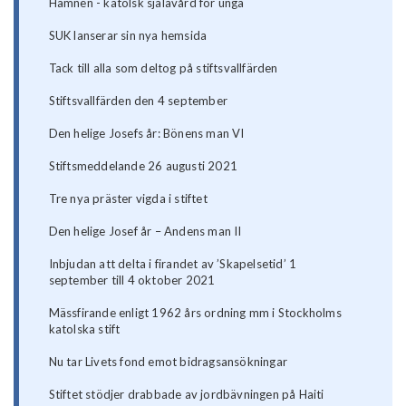
Hamnen - katolsk själavård för unga
SUK lanserar sin nya hemsida
Tack till alla som deltog på stiftsvallfärden
Stiftsvallfärden den 4 september
Den helige Josefs år: Bönens man VI
Stiftsmeddelande 26 augusti 2021
Tre nya präster vigda i stiftet
Den helige Josef år – Andens man II
Inbjudan att delta i firandet av ’Skapelsetid’ 1
september till 4 oktober 2021
Mässfirande enligt 1962 års ordning mm i Stockholms
katolska stift
Nu tar Livets fond emot bidragsansökningar
Stiftet stödjer drabbade av jordbävningen på Haiti