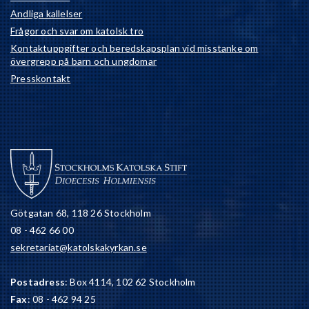
Andliga kallelser
Frågor och svar om katolsk tro
Kontaktuppgifter och beredskapsplan vid misstanke om
övergrepp på barn och ungdomar
Presskontakt
Götgatan 68, 118 26 Stockholm
08 - 462 66 00
sekretariat@katolskakyrkan.se
Postadress
: Box 4114, 102 62 Stockholm
Fax
: 08 - 462 94 25