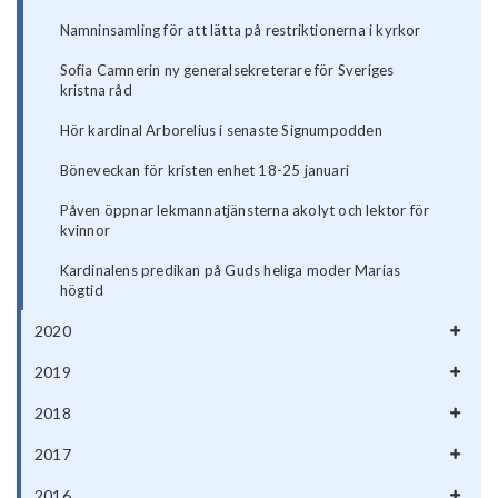
Namninsamling för att lätta på restriktionerna i kyrkor
Sofia Camnerin ny generalsekreterare för Sveriges
kristna råd
Hör kardinal Arborelius i senaste Signumpodden
Böneveckan för kristen enhet 18-25 januari
Påven öppnar lekmannatjänsterna akolyt och lektor för
kvinnor
Kardinalens predikan på Guds heliga moder Marias
högtid
2020
2019
2018
2017
2016