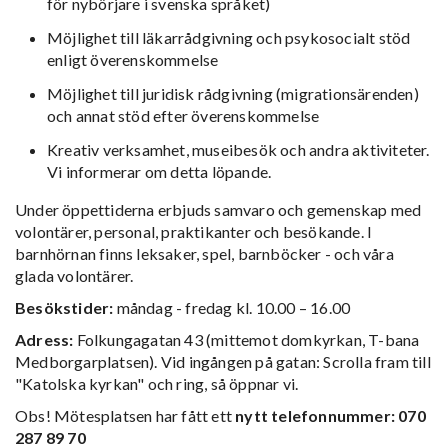
för nybörjare i svenska språket)
Möjlighet till läkarrådgivning och psykosocialt stöd
enligt överenskommelse
Möjlighet till juridisk rådgivning (migrationsärenden)
och annat stöd efter överenskommelse
Kreativ verksamhet, museibesök och andra aktiviteter.
Vi informerar om detta löpande.
Under öppettiderna erbjuds samvaro och gemenskap med
volontärer, personal, praktikanter och besökande. I
barnhörnan finns leksaker, spel, barnböcker - och våra
glada volontärer.
Besökstider:
måndag - fredag kl. 10.00 – 16.00
Adress:
Folkungagatan 43 (mittemot domkyrkan, T-bana
Medborgarplatsen). Vid ingången på gatan: Scrolla fram till
"Katolska kyrkan" och ring, så öppnar vi.
Obs! Mötesplatsen har fått ett
nytt telefonnummer: 070
287 89 70