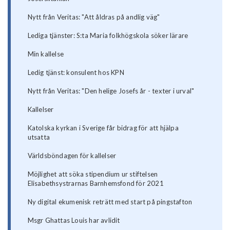
Nytt från Veritas: "Att åldras på andlig väg"
Lediga tjänster: S:ta Maria folkhögskola söker lärare
Min kallelse
Ledig tjänst: konsulent hos KPN
Nytt från Veritas: "Den helige Josefs år - texter i urval"
Kallelser
Katolska kyrkan i Sverige får bidrag för att hjälpa
utsatta
Världsböndagen för kallelser
Möjlighet att söka stipendium ur stiftelsen
Elisabethsystrarnas Barnhemsfond för 2021
Ny digital ekumenisk reträtt med start på pingstafton
Msgr Ghattas Louis har avlidit