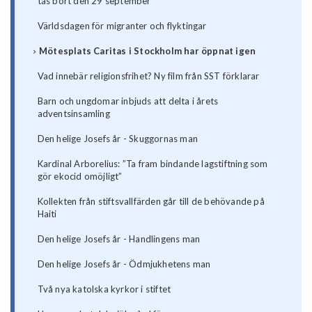
tas bort den 29 september
Världsdagen för migranter och flyktingar
Mötesplats Caritas i Stockholm har öppnat igen
Vad innebär religionsfrihet? Ny film från SST förklarar
Barn och ungdomar inbjuds att delta i årets
adventsinsamling
Den helige Josefs år - Skuggornas man
Kardinal Arborelius: ”Ta fram bindande lagstiftning som
gör ekocid omöjligt”
Kollekten från stiftsvallfärden går till de behövande på
Haiti
Den helige Josefs år - Handlingens man
Den helige Josefs år - Ödmjukhetens man
Två nya katolska kyrkor i stiftet