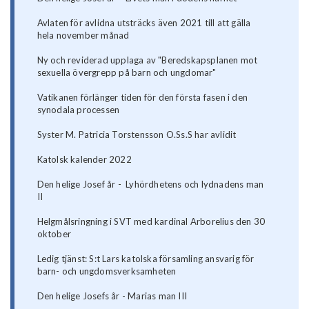
Avlaten för avlidna utsträcks även 2021 till att gälla
hela november månad
Ny och reviderad upplaga av "Beredskapsplanen mot
sexuella övergrepp på barn och ungdomar"
Vatikanen förlänger tiden för den första fasen i den
synodala processen
Syster M. Patricia Torstensson O.Ss.S har avlidit
Katolsk kalender 2022
Den helige Josef år - Lyhördhetens och lydnadens man
II
Helgmålsringning i SVT med kardinal Arborelius den 30
oktober
Ledig tjänst: S:t Lars katolska församling ansvarig för
barn- och ungdomsverksamheten
Den helige Josefs år - Marias man III