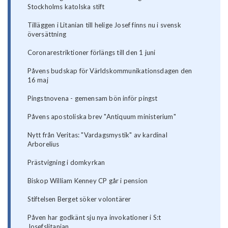
Stockholms katolska stift
Tilläggen i Litanian till helige Josef finns nu i svensk
översättning
Coronarestriktioner förlängs till den 1 juni
Påvens budskap för Världskommunikationsdagen den
16 maj
Pingstnovena - gemensam bön inför pingst
Påvens apostoliska brev "Antiquum ministerium"
Nytt från Veritas: "Vardagsmystik" av kardinal
Arborelius
Prästvigning i domkyrkan
Biskop William Kenney CP går i pension
Stiftelsen Berget söker volontärer
Påven har godkänt sju nya invokationer i S:t
Josefslitanian