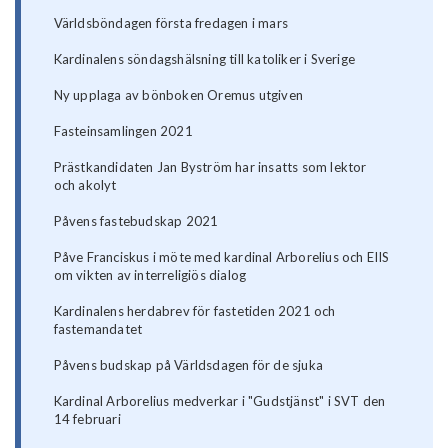
Världsböndagen första fredagen i mars
Kardinalens söndagshälsning till katoliker i Sverige
Ny upplaga av bönboken Oremus utgiven
Fasteinsamlingen 2021
Prästkandidaten Jan Byström har insatts som lektor
och akolyt
Påvens fastebudskap 2021
Påve Franciskus i möte med kardinal Arborelius och EIIS
om vikten av interreligiös dialog
Kardinalens herdabrev för fastetiden 2021 och
fastemandatet
Påvens budskap på Världsdagen för de sjuka
Kardinal Arborelius medverkar i "Gudstjänst" i SVT den
14 februari