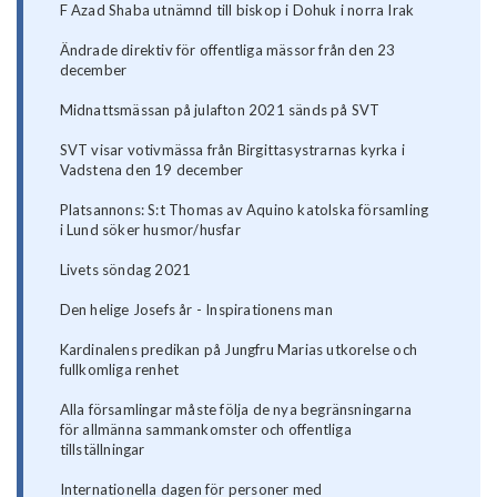
F Azad Shaba utnämnd till biskop i Dohuk i norra Irak
Ändrade direktiv för offentliga mässor från den 23
december
Midnattsmässan på julafton 2021 sänds på SVT
SVT visar votivmässa från Birgittasystrarnas kyrka i
Vadstena den 19 december
Platsannons: S:t Thomas av Aquino katolska församling
i Lund söker husmor/husfar
Livets söndag 2021
Den helige Josefs år - Inspirationens man
Kardinalens predikan på Jungfru Marias utkorelse och
fullkomliga renhet
Alla församlingar måste följa de nya begränsningarna
för allmänna sammankomster och offentliga
tillställningar
Internationella dagen för personer med