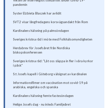
Vikten av interreligiös solidaritet under covid-19-
pandemin
Syster Elzbieta Blaszek har avlidit
SVT2 visar långfredagens korsvägsandakt från Rom
Kardinalens hälsning på palmsöndagen
Sveriges kristna råd i möte med Folkhälsomyndigheten
Herdabrev för Josefsåret från Nordiska
biskopskonferensen
Sveriges kristna råd: "Låt oss släppa in fler i våra kyrkor
i påsk"
S:t Josefs kapell i Göteborg välsignat av kardinalen
Informationsfilmer om vaccination mot covid-19 på
arabiska, engelska och spanska
Kardinalens hälsning femte fastesöndagen
Helige Josefs dag - nu inleds Familjeåret