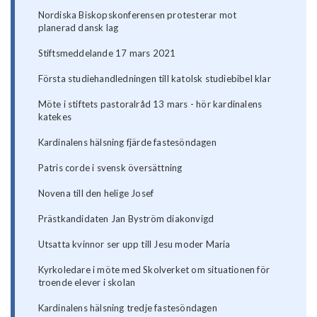
Nordiska Biskopskonferensen protesterar mot
planerad dansk lag
Stiftsmeddelande 17 mars 2021
Första studiehandledningen till katolsk studiebibel klar
Möte i stiftets pastoralråd 13 mars - hör kardinalens
katekes
Kardinalens hälsning fjärde fastesöndagen
Patris corde i svensk översättning
Novena till den helige Josef
Prästkandidaten Jan Byström diakonvigd
Utsatta kvinnor ser upp till Jesu moder Maria
Kyrkoledare i möte med Skolverket om situationen för
troende elever i skolan
Kardinalens hälsning tredje fastesöndagen