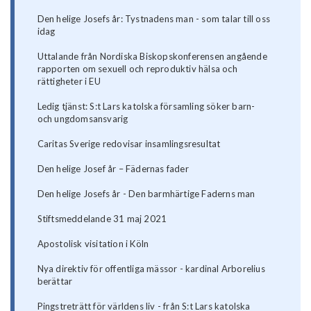
Den helige Josefs år: Tystnadens man - som talar till oss
idag
Uttalande från Nordiska Biskopskonferensen angående
rapporten om sexuell och reproduktiv hälsa och
rättigheter i EU
Ledig tjänst: S:t Lars katolska församling söker barn-
och ungdomsansvarig
Caritas Sverige redovisar insamlingsresultat
Den helige Josef år – Fädernas fader
Den helige Josefs år - Den barmhärtige Faderns man
Stiftsmeddelande 31 maj 2021
Apostolisk visitation i Köln
Nya direktiv för offentliga mässor - kardinal Arborelius
berättar
Pingstreträtt för världens liv - från S:t Lars katolska