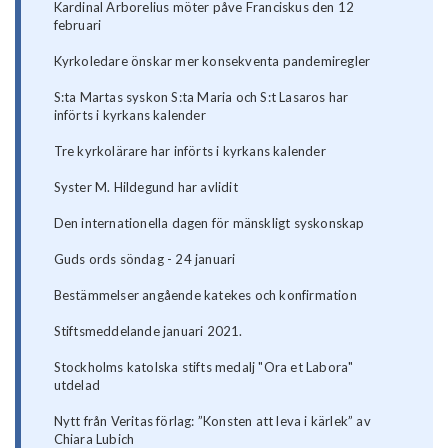
Kardinal Arborelius möter påve Franciskus den 12
februari
Kyrkoledare önskar mer konsekventa pandemiregler
S:ta Martas syskon S:ta Maria och S:t Lasaros har
införts i kyrkans kalender
Tre kyrkolärare har införts i kyrkans kalender
Syster M. Hildegund har avlidit
Den internationella dagen för mänskligt syskonskap
Guds ords söndag - 24 januari
Bestämmelser angående katekes och konfirmation
Stiftsmeddelande januari 2021.
Stockholms katolska stifts medalj "Ora et Labora"
utdelad
Nytt från Veritas förlag: ”Konsten att leva i kärlek” av
Chiara Lubich