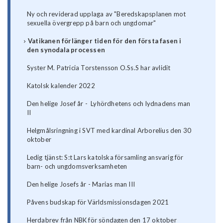
Ny och reviderad upplaga av "Beredskapsplanen mot
sexuella övergrepp på barn och ungdomar"
Vatikanen förlänger tiden för den första fasen i
den synodala processen
Syster M. Patricia Torstensson O.Ss.S har avlidit
Katolsk kalender 2022
Den helige Josef år - Lyhördhetens och lydnadens man
II
Helgmålsringning i SVT med kardinal Arborelius den 30
oktober
Ledig tjänst: S:t Lars katolska församling ansvarig för
barn- och ungdomsverksamheten
Den helige Josefs år - Marias man III
Påvens budskap för Världsmissionsdagen 2021
Herdabrev från NBK för söndagen den 17 oktober