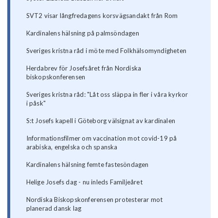
SVT2 visar långfredagens korsvägsandakt från Rom
Kardinalens hälsning på palmsöndagen
Sveriges kristna råd i möte med Folkhälsomyndigheten
Herdabrev för Josefsåret från Nordiska
biskopskonferensen
Sveriges kristna råd: "Låt oss släppa in fler i våra kyrkor
i påsk"
S:t Josefs kapell i Göteborg välsignat av kardinalen
Informationsfilmer om vaccination mot covid-19 på
arabiska, engelska och spanska
Kardinalens hälsning femte fastesöndagen
Helige Josefs dag - nu inleds Familjeåret
Nordiska Biskopskonferensen protesterar mot
planerad dansk lag