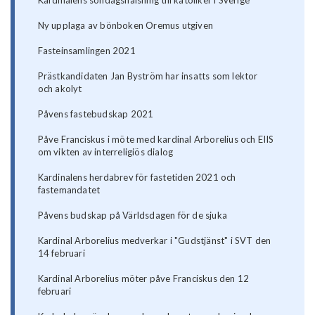
Kardinalens söndagshälsning till katoliker i Sverige
Ny upplaga av bönboken Oremus utgiven
Fasteinsamlingen 2021
Prästkandidaten Jan Byström har insatts som lektor
och akolyt
Påvens fastebudskap 2021
Påve Franciskus i möte med kardinal Arborelius och EIIS
om vikten av interreligiös dialog
Kardinalens herdabrev för fastetiden 2021 och
fastemandatet
Påvens budskap på Världsdagen för de sjuka
Kardinal Arborelius medverkar i "Gudstjänst" i SVT den
14 februari
Kardinal Arborelius möter påve Franciskus den 12
februari