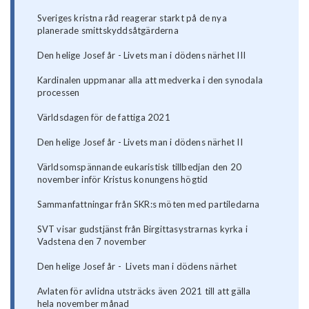
Sveriges kristna råd reagerar starkt på de nya
planerade smittskyddsåtgärderna
Den helige Josef år - Livets man i dödens närhet III
Kardinalen uppmanar alla att medverka i den synodala
processen
Världsdagen för de fattiga 2021
Den helige Josef år - Livets man i dödens närhet II
Världsomspännande eukaristisk tillbedjan den 20
november inför Kristus konungens högtid
Sammanfattningar från SKR:s möten med partiledarna
SVT visar gudstjänst från Birgittasystrarnas kyrka i
Vadstena den 7 november
Den helige Josef år - Livets man i dödens närhet
Avlaten för avlidna utsträcks även 2021 till att gälla
hela november månad