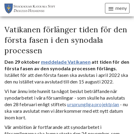
meny
Vatikanen förlänger tiden för den
första fasen i den synodala
processen
Den 29 oktober
meddelade Vatikanen
att tiden för den
första fasen av den synodala processen förlängs.
Istället för att den första fasen ska avslutas i april 2022 ska
den nu istället vara avslutad till den 15 augusti 2022.
Vi har ännu inte hunnit ta något beslut beträffande när
synodarbetet i våra församlingar - som skulle ha avslutats
den 28 februari enligt stiftets
ursprungliga projektplan
- nu
ska vara avslutat men vi återkommer med ett nytt datum
inom kort.
Vår ambition är fortfarande att synodarbetet i
församlingarna ska kunna starta den 24 november, som