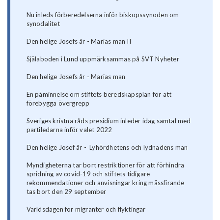
Nu inleds förberedelserna inför biskopssynoden om
synodalitet
Den helige Josefs år - Marias man II
Själaboden i Lund uppmärksammas på SVT Nyheter
Den helige Josefs år - Marias man
En påminnelse om stiftets beredskapsplan för att
förebygga övergrepp
Sveriges kristna råds presidium inleder idag samtal med
partiledarna inför valet 2022
Den helige Josef år - Lyhördhetens och lydnadens man
Myndigheterna tar bort restriktioner för att förhindra
spridning av covid-19 och stiftets tidigare
rekommendationer och anvisningar kring mässfirande
tas bort den 29 september
Världsdagen för migranter och flyktingar