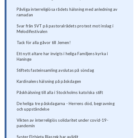
Påvliga interreligiösa rådets hälsning med anledning av
ramadan
Svar från SVT på pastoralrådets protest mot inslag i
Melodifestivalen
Tack för alla gåvor till Jemen!
Ett nytt altare har invigts i heliga Familjens kyrka i
Haninge
Stiftets fasteinsamling avslutas på söndag
Kardinalens hälsning på påskdagen
Påskhälsning till alla i Stockholms katolska stift
De heliga tre påskdagarna - Herrens död, begravning
och uppståndelse
Vikten av interreligiös solidaritet under covid-19-
pandemin
Syster Elzbieta Blaszek har avlidit