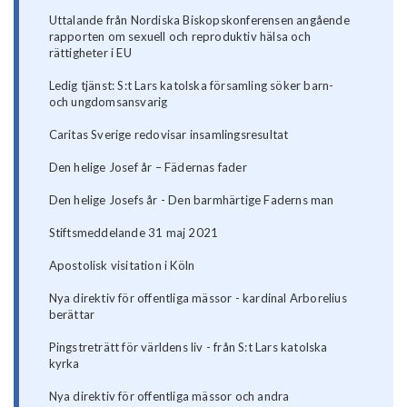
Uttalande från Nordiska Biskopskonferensen angående
rapporten om sexuell och reproduktiv hälsa och
rättigheter i EU
Ledig tjänst: S:t Lars katolska församling söker barn-
och ungdomsansvarig
Caritas Sverige redovisar insamlingsresultat
Den helige Josef år – Fädernas fader
Den helige Josefs år - Den barmhärtige Faderns man
Stiftsmeddelande 31 maj 2021
Apostolisk visitation i Köln
Nya direktiv för offentliga mässor - kardinal Arborelius
berättar
Pingstreträtt för världens liv - från S:t Lars katolska
kyrka
Nya direktiv för offentliga mässor och andra