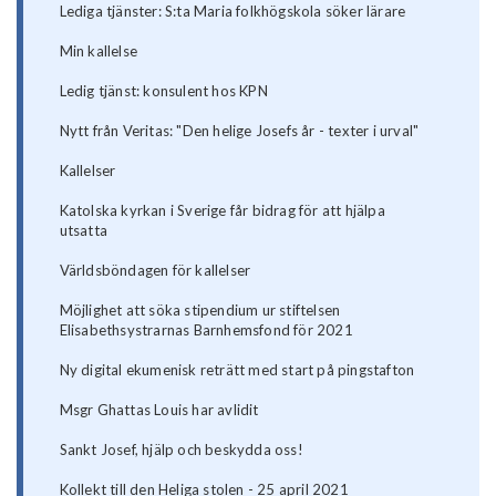
Lediga tjänster: S:ta Maria folkhögskola söker lärare
Min kallelse
Ledig tjänst: konsulent hos KPN
Nytt från Veritas: "Den helige Josefs år - texter i urval"
Kallelser
Katolska kyrkan i Sverige får bidrag för att hjälpa
utsatta
Världsböndagen för kallelser
Möjlighet att söka stipendium ur stiftelsen
Elisabethsystrarnas Barnhemsfond för 2021
Ny digital ekumenisk reträtt med start på pingstafton
Msgr Ghattas Louis har avlidit
Sankt Josef, hjälp och beskydda oss!
Kollekt till den Heliga stolen - 25 april 2021