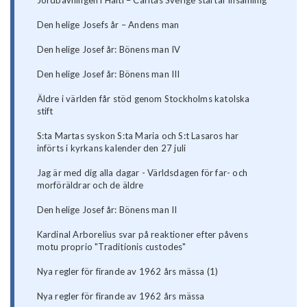
Jordbävningen i Haiti – Caritas Sverige startar insamling
Den helige Josefs år – Andens man
Den helige Josef år: Bönens man IV
Den helige Josef år: Bönens man III
Äldre i världen får stöd genom Stockholms katolska
stift
S:ta Martas syskon S:ta Maria och S:t Lasaros har
införts i kyrkans kalender den 27 juli
Jag är med dig alla dagar - Världsdagen för far- och
morföräldrar och de äldre
Den helige Josef år: Bönens man II
Kardinal Arborelius svar på reaktioner efter påvens
motu proprio "Traditionis custodes"
Nya regler för firande av 1962 års mässa (1)
Nya regler för firande av 1962 års mässa