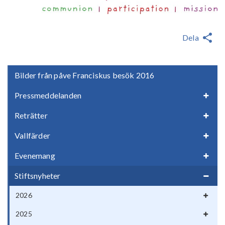
Dela
Bilder från påve Franciskus besök 2016
Pressmeddelanden
Reträtter
Vallfärder
Evenemang
Stiftsnyheter
2026
2025