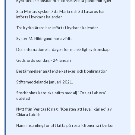
Kyrkoledare önskar mer konsekventa pandemiregler
S:ta Martas syskon S:ta Maria och S:t Lasaros har
införts i kyrkans kalender
Tre kyrkolärare har införts i kyrkans kalender
Syster M. Hildegund har avlidit
Den internationella dagen för mänskligt syskonskap
Guds ords söndag - 24 januari
Bestämmelser angående katekes och konfirmation
Stiftsmeddelande januari 2021.
Stockholms katolska stifts medalj "Ora et Labora"
utdelad
Nytt från Veritas förlag: ”Konsten att leva i kärlek” av
Chiara Lubich
Namninsamling för att lätta på restriktionerna i kyrkor