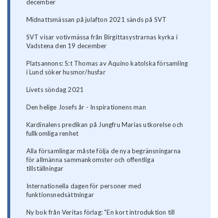
december
Midnattsmässan på julafton 2021 sänds på SVT
SVT visar votivmässa från Birgittasystrarnas kyrka i
Vadstena den 19 december
Platsannons: S:t Thomas av Aquino katolska församling
i Lund söker husmor/husfar
Livets söndag 2021
Den helige Josefs år - Inspirationens man
Kardinalens predikan på Jungfru Marias utkorelse och
fullkomliga renhet
Alla församlingar måste följa de nya begränsningarna
för allmänna sammankomster och offentliga
tillställningar
Internationella dagen för personer med
funktionsnedsättningar
Ny bok från Veritas förlag: "En kort introduktion till