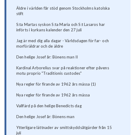
Äldre i världen får stöd genom Stockholms katolska
stift
S:ta Martas syskon S:ta Maria och S:t Lasaros har
införts i kyrkans kalender den 27 juli
Jag är med dig alla dagar - Världsdagen för far- och
morföräldrar och de äldre
Den helige Josef år: Bönens man II
Kardinal Arborelius svar på reaktioner efter påvens
motu proprio "Traditionis custodes"
Nya regler för firande av 1962 års mässa (1)
Nya regler för firande av 1962 års mässa
Vallfärd på den helige Benedicts dag
Den helige Josef år: Bönens man
Ytterligare lättnader av smittskyddsåtgärder från 15
juli