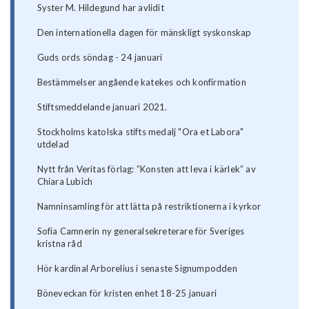
Syster M. Hildegund har avlidit
Den internationella dagen för mänskligt syskonskap
Guds ords söndag - 24 januari
Bestämmelser angående katekes och konfirmation
Stiftsmeddelande januari 2021.
Stockholms katolska stifts medalj "Ora et Labora"
utdelad
Nytt från Veritas förlag: ”Konsten att leva i kärlek” av
Chiara Lubich
Namninsamling för att lätta på restriktionerna i kyrkor
Sofia Camnerin ny generalsekreterare för Sveriges
kristna råd
Hör kardinal Arborelius i senaste Signumpodden
Böneveckan för kristen enhet 18-25 januari