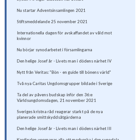
Nu startar Adventsinsamlingen 2021
Stiftsmeddelande 25 november 2021
Internationella dagen för avskaffandet av våld mot
kvinnor
Nu börjar synodarbetet i församlingarna
Den helige Josef år - Livets man i dödens närhet IV
Nytt från Veritas: "Bön - en guide till bönens värld"
Två nya Caritas Ungdomsgrupper bildade i Sverige
Ta del av påvens budskap inför den 36:e
Världsungdomsdagen, 21 november 2021
Sveriges kristna råd reagerar starkt på de nya
planerade smittskyddsåtgärderna
Den helige Josef år - Livets man i dödens närhet III
Kardinalen uppmanar alla att medverka i den synodala