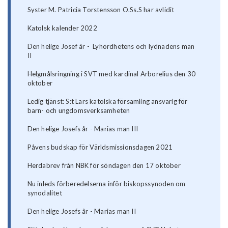
Syster M. Patricia Torstensson O.Ss.S har avlidit
Katolsk kalender 2022
Den helige Josef år - Lyhördhetens och lydnadens man
II
Helgmålsringning i SVT med kardinal Arborelius den 30
oktober
Ledig tjänst: S:t Lars katolska församling ansvarig för
barn- och ungdomsverksamheten
Den helige Josefs år - Marias man III
Påvens budskap för Världsmissionsdagen 2021
Herdabrev från NBK för söndagen den 17 oktober
Nu inleds förberedelserna inför biskopssynoden om
synodalitet
Den helige Josefs år - Marias man II