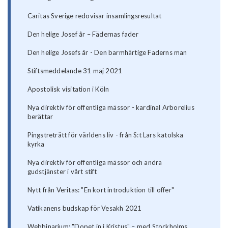
Caritas Sverige redovisar insamlingsresultat
Den helige Josef år – Fädernas fader
Den helige Josefs år - Den barmhärtige Faderns man
Stiftsmeddelande 31 maj 2021
Apostolisk visitation i Köln
Nya direktiv för offentliga mässor - kardinal Arborelius
berättar
Pingstreträtt för världens liv - från S:t Lars katolska
kyrka
Nya direktiv för offentliga mässor och andra
gudstjänster i vårt stift
Nytt från Veritas: "En kort introduktion till offer"
Vatikanens budskap för Vesakh 2021
Webbinarium: "Dopet in i Kristus" – med Stockholms