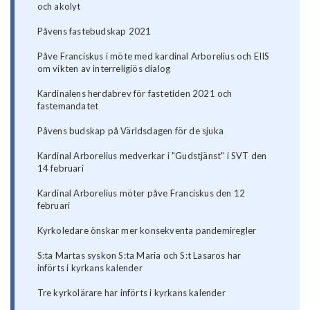
och akolyt
Påvens fastebudskap 2021
Påve Franciskus i möte med kardinal Arborelius och EIIS
om vikten av interreligiös dialog
Kardinalens herdabrev för fastetiden 2021 och
fastemandatet
Påvens budskap på Världsdagen för de sjuka
Kardinal Arborelius medverkar i "Gudstjänst" i SVT den
14 februari
Kardinal Arborelius möter påve Franciskus den 12
februari
Kyrkoledare önskar mer konsekventa pandemiregler
S:ta Martas syskon S:ta Maria och S:t Lasaros har
införts i kyrkans kalender
Tre kyrkolärare har införts i kyrkans kalender