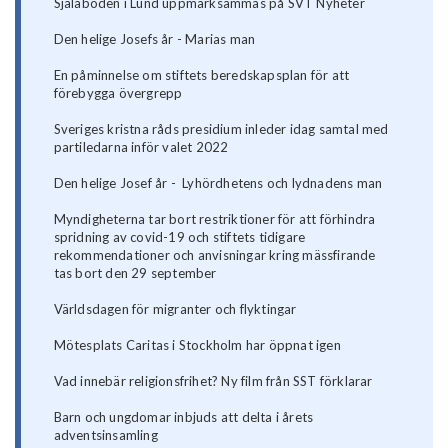
Själaboden i Lund uppmärksammas på SVT Nyheter
Den helige Josefs år - Marias man
En påminnelse om stiftets beredskapsplan för att
förebygga övergrepp
Sveriges kristna råds presidium inleder idag samtal med
partiledarna inför valet 2022
Den helige Josef år - Lyhördhetens och lydnadens man
Myndigheterna tar bort restriktioner för att förhindra
spridning av covid-19 och stiftets tidigare
rekommendationer och anvisningar kring mässfirande
tas bort den 29 september
Världsdagen för migranter och flyktingar
Mötesplats Caritas i Stockholm har öppnat igen
Vad innebär religionsfrihet? Ny film från SST förklarar
Barn och ungdomar inbjuds att delta i årets
adventsinsamling