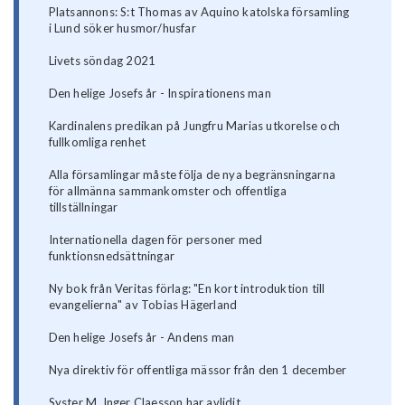
Platsannons: S:t Thomas av Aquino katolska församling
i Lund söker husmor/husfar
Livets söndag 2021
Den helige Josefs år - Inspirationens man
Kardinalens predikan på Jungfru Marias utkorelse och
fullkomliga renhet
Alla församlingar måste följa de nya begränsningarna
för allmänna sammankomster och offentliga
tillställningar
Internationella dagen för personer med
funktionsnedsättningar
Ny bok från Veritas förlag: "En kort introduktion till
evangelierna" av Tobias Hägerland
Den helige Josefs år - Andens man
Nya direktiv för offentliga mässor från den 1 december
Syster M. Inger Claesson har avlidit