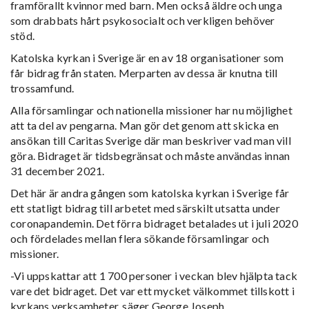
framförallt kvinnor med barn. Men också äldre och unga
som drabbats hårt psykosocialt och verkligen behöver
stöd.
Katolska kyrkan i Sverige är en av 18 organisationer som
får bidrag från staten. Merparten av dessa är knutna till
trossamfund.
Alla församlingar och nationella missioner har nu möjlighet
att ta del av pengarna. Man gör det genom att skicka en
ansökan till Caritas Sverige där man beskriver vad man vill
göra. Bidraget är tidsbegränsat och måste användas innan
31 december 2021.
Det här är andra gången som katolska kyrkan i Sverige får
ett statligt bidrag till arbetet med särskilt utsatta under
coronapandemin. Det förra bidraget betalades ut i juli 2020
och fördelades mellan flera sökande församlingar och
missioner.
-Vi uppskattar att 1 700 personer i veckan blev hjälpta tack
vare det bidraget. Det var ett mycket välkommet tillskott i
kyrkans verksamheter, säger George Joseph.