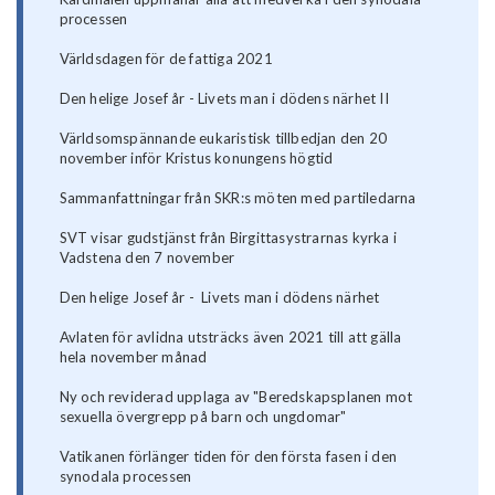
processen
Världsdagen för de fattiga 2021
Den helige Josef år - Livets man i dödens närhet II
Världsomspännande eukaristisk tillbedjan den 20
november inför Kristus konungens högtid
Sammanfattningar från SKR:s möten med partiledarna
SVT visar gudstjänst från Birgittasystrarnas kyrka i
Vadstena den 7 november
Den helige Josef år - Livets man i dödens närhet
Avlaten för avlidna utsträcks även 2021 till att gälla
hela november månad
Ny och reviderad upplaga av "Beredskapsplanen mot
sexuella övergrepp på barn och ungdomar"
Vatikanen förlänger tiden för den första fasen i den
synodala processen