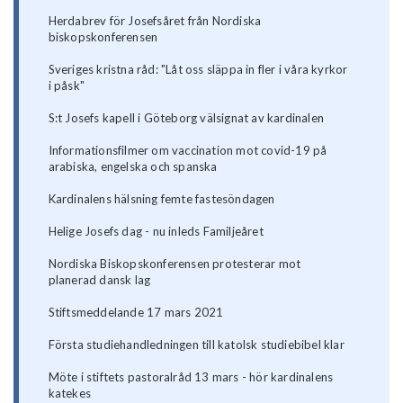
Herdabrev för Josefsåret från Nordiska
biskopskonferensen
Sveriges kristna råd: "Låt oss släppa in fler i våra kyrkor
i påsk"
S:t Josefs kapell i Göteborg välsignat av kardinalen
Informationsfilmer om vaccination mot covid-19 på
arabiska, engelska och spanska
Kardinalens hälsning femte fastesöndagen
Helige Josefs dag - nu inleds Familjeåret
Nordiska Biskopskonferensen protesterar mot
planerad dansk lag
Stiftsmeddelande 17 mars 2021
Första studiehandledningen till katolsk studiebibel klar
Möte i stiftets pastoralråd 13 mars - hör kardinalens
katekes