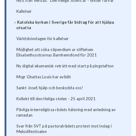
Nytt från Veritas: "Den helige Josefs år - texter i urval"
Kallelser
Katolska kyrkan i Sverige får bidrag för att hjälpa
utsatta
Världsböndagen för kallelser
Möjlighet att söka stipendium ur stiftelsen
Elisabethsystrarnas Barnhemsfond för 2021
Ny digital ekumenisk reträtt med start på pingstafton
Msgr Ghattas Louis har avlidit
Sankt Josef, hjälp och beskydda oss!
Kollekt till den Heliga stolen - 25 april 2021
Påvliga interreligiösa rådets hälsning med anledning av
ramadan
Svar från SVT på pastoralrådets protest mot inslag i
Melodifestivalen