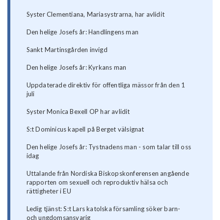
Syster Clementiana, Mariasystrarna, har avlidit
Den helige Josefs år: Handlingens man
Sankt Martinsgården invigd
Den helige Josefs år: Kyrkans man
Uppdaterade direktiv för offentliga mässor från den 1
juli
Syster Monica Bexell OP har avlidit
S:t Dominicus kapell på Berget välsignat
Den helige Josefs år: Tystnadens man - som talar till oss
idag
Uttalande från Nordiska Biskopskonferensen angående
rapporten om sexuell och reproduktiv hälsa och
rättigheter i EU
Ledig tjänst: S:t Lars katolska församling söker barn-
och ungdomsansvarig