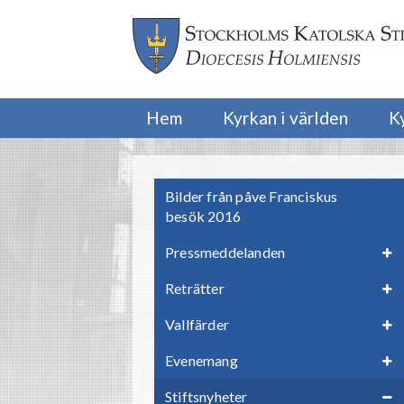
Hem
Kyrkan i världen
K
Bilder från påve Franciskus
besök 2016
Pressmeddelanden
Reträtter
Vallfärder
Evenemang
Stiftsnyheter