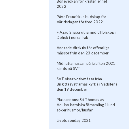
Böneveckan för kristen enhet
2022
Påve Franciskus budskap för
Världsdagen för fred 2022
F Azad Shaba utnämnd till biskop i
Dohuk i norra Irak
Ändrade direktiv för offentliga
mässor från den 23 december
Midnattsmässan på julafton 2021
sänds på SVT
SVT visar votivmässa från
Birgittasystrarnas kyrka i Vadstena
den 19 december
Platsannons: S:t Thomas av
Aquino katolska församling i Lund
söker husmor/husfar
Livets söndag 2021