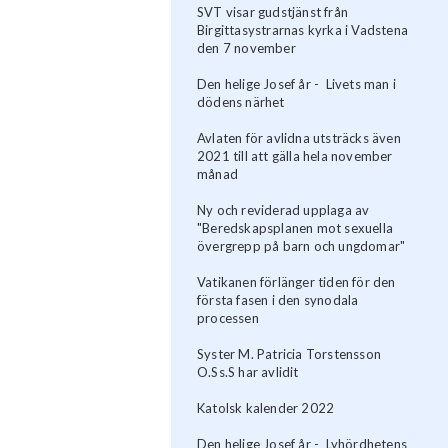
SVT visar gudstjänst från
Birgittasystrarnas kyrka i Vadstena
den 7 november
Den helige Josef år - Livets man i
dödens närhet
Avlaten för avlidna utsträcks även
2021 till att gälla hela november
månad
Ny och reviderad upplaga av
"Beredskapsplanen mot sexuella
övergrepp på barn och ungdomar"
Vatikanen förlänger tiden för den
första fasen i den synodala
processen
Syster M. Patricia Torstensson
O.Ss.S har avlidit
Katolsk kalender 2022
Den helige Josef år - Lyhördhetens