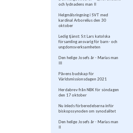
och lydnadens man II
Helgmålsringning i SVT med
kardinal Arborelius den 30
oktober
Ledig tjänst: S:t Lars katolska
församling ansvarig för barn- och
ungdomsverksamheten
Den helige Josefs år - Marias man
III
Påvens budskap för
Världsmissionsdagen 2021
Herdabrev från NBK för söndagen
den 17 oktober
Nu inleds förberedelserna inför
biskopssynoden om synodalitet
Den helige Josefs år - Marias man
II