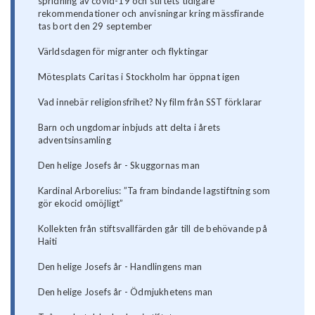
spridning av covid-19 och stiftets tidigare
rekommendationer och anvisningar kring mässfirande
tas bort den 29 september
Världsdagen för migranter och flyktingar
Mötesplats Caritas i Stockholm har öppnat igen
Vad innebär religionsfrihet? Ny film från SST förklarar
Barn och ungdomar inbjuds att delta i årets
adventsinsamling
Den helige Josefs år - Skuggornas man
Kardinal Arborelius: ”Ta fram bindande lagstiftning som
gör ekocid omöjligt”
Kollekten från stiftsvallfärden går till de behövande på
Haiti
Den helige Josefs år - Handlingens man
Den helige Josefs år - Ödmjukhetens man