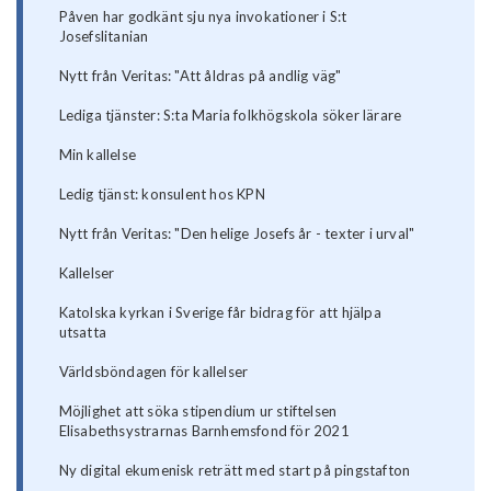
Påven har godkänt sju nya invokationer i S:t
Josefslitanian
Nytt från Veritas: "Att åldras på andlig väg"
Lediga tjänster: S:ta Maria folkhögskola söker lärare
Min kallelse
Ledig tjänst: konsulent hos KPN
Nytt från Veritas: "Den helige Josefs år - texter i urval"
Kallelser
Katolska kyrkan i Sverige får bidrag för att hjälpa
utsatta
Världsböndagen för kallelser
Möjlighet att söka stipendium ur stiftelsen
Elisabethsystrarnas Barnhemsfond för 2021
Ny digital ekumenisk reträtt med start på pingstafton