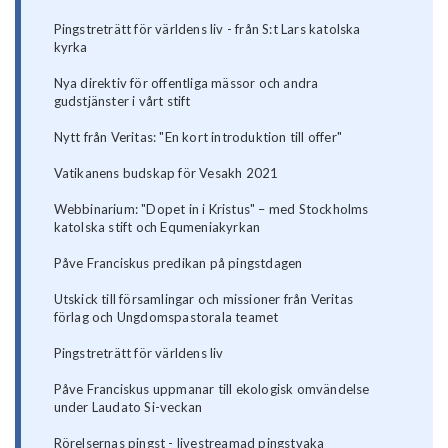
Pingstreträtt för världens liv - från S:t Lars katolska
kyrka
Nya direktiv för offentliga mässor och andra
gudstjänster i vårt stift
Nytt från Veritas: "En kort introduktion till offer"
Vatikanens budskap för Vesakh 2021
Webbinarium: "Dopet in i Kristus" – med Stockholms
katolska stift och Equmeniakyrkan
Påve Franciskus predikan på pingstdagen
Utskick till församlingar och missioner från Veritas
förlag och Ungdomspastorala teamet
Pingstreträtt för världens liv
Påve Franciskus uppmanar till ekologisk omvändelse
under Laudato Si-veckan
Rörelsernas pingst - livestreamad pingstvaka