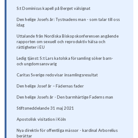
S:t Dominicus kapell på Berget välsignat
Den helige Josefs år: Tystnadens man - som talar till oss
idag
Uttalande från Nordiska Biskopskonferensen angående
rapporten om sexuell och reproduktiv hälsa och
rättigheter i EU
Ledig tjänst: S:t Lars katolska församling söker barn-
och ungdomsansvarig
Caritas Sverige redovisar insamlingsresultat
Den helige Josef år – Fädernas fader
Den helige Josefs år - Den barmhärtige Faderns man
Stiftsmeddelande 31 maj 2021
Apostolisk visitation i Köln
Nya direktiv för offentliga mässor - kardinal Arborelius
berättar