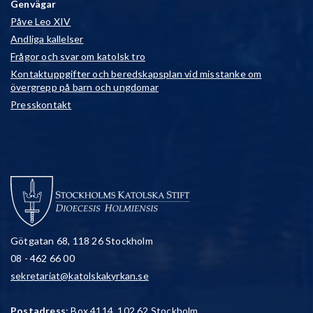
Genvägar
Påve Leo XIV
Andliga kallelser
Frågor och svar om katolsk tro
Kontaktuppgifter och beredskapsplan vid misstanke om
övergrepp på barn och ungdomar
Presskontakt
Götgatan 68, 118 26 Stockholm
08 - 462 66 00
sekretariat@katolskakyrkan.se
Postadress
: Box 4114, 102 62 Stockholm