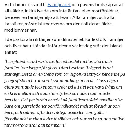
Vi befinner oss mitt i
Familjeåret
och påvens budskap är att
alla äldre, inklusive de som inte är far- eller morföräldrar,
behöver en familjemiljö att leva i. Alla familjer, och alla
katoliker, måste bli medvetna om den roll deras äldre
medlemmar har.
I de pastorala riktlinjer som dikasteriet för lekfolk, familjen
och livet har utfärdat inför denna världsdag står det bland
annat:
”I en globaliserad värld tas förhållandet mellan äldre och
familjer inte längre för givet, utan tvärtom ifrågasätts det
ständigt. Detta är en trend som tar sig olika uttryck beroende på
geografiskt och kulturellt sammanhang, men det finns några
återkommande tecken som tyder på att det kan vara fråga om
en kris mellan äldre och familj, tecken i tiden som måste
beaktas. Det pastorala arbetet på familjeområdet handlar ofta
bara om parrelationer och förhållandet mellan föräldrar och
barn, och saknar ofta den viktiga aspekten som gäller
förhållandet mellan äldre föräldrar och vuxna barn, och mellan
far/morföräldrar och barnbarn.”