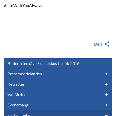
#IamWithYouAlways
Dela
Bilder från påve Franciskus besök 2016
Pressmeddelanden
Reträtter
Vallfärder
Evenemang
Stiftsnyheter