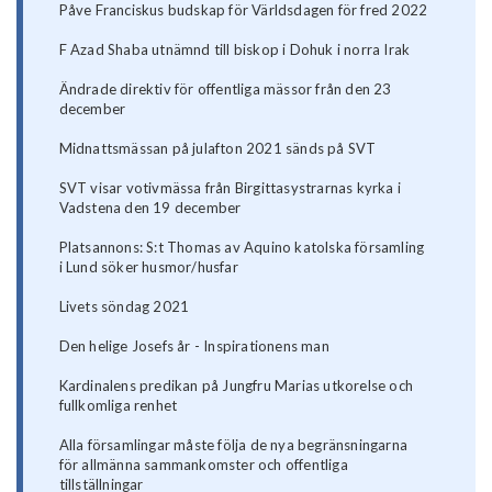
Påve Franciskus budskap för Världsdagen för fred 2022
F Azad Shaba utnämnd till biskop i Dohuk i norra Irak
Ändrade direktiv för offentliga mässor från den 23
december
Midnattsmässan på julafton 2021 sänds på SVT
SVT visar votivmässa från Birgittasystrarnas kyrka i
Vadstena den 19 december
Platsannons: S:t Thomas av Aquino katolska församling
i Lund söker husmor/husfar
Livets söndag 2021
Den helige Josefs år - Inspirationens man
Kardinalens predikan på Jungfru Marias utkorelse och
fullkomliga renhet
Alla församlingar måste följa de nya begränsningarna
för allmänna sammankomster och offentliga
tillställningar