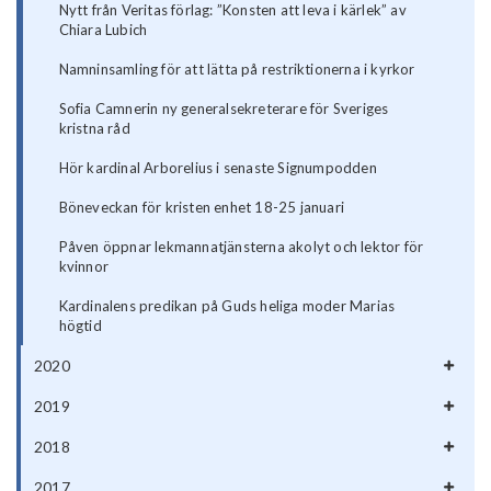
Nytt från Veritas förlag: ”Konsten att leva i kärlek” av
Chiara Lubich
Namninsamling för att lätta på restriktionerna i kyrkor
Sofia Camnerin ny generalsekreterare för Sveriges
kristna råd
Hör kardinal Arborelius i senaste Signumpodden
Böneveckan för kristen enhet 18-25 januari
Påven öppnar lekmannatjänsterna akolyt och lektor för
kvinnor
Kardinalens predikan på Guds heliga moder Marias
högtid
2020
2019
2018
2017