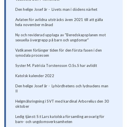
Den helige Josef år - Livets man i dödens närhet
Avlaten för avlidna utsträcks även 2021 till att gälla
hela november månad
Ny och reviderad upplaga av "Beredskapsplanen mot
sexuella övergrepp på barn och ungdomar"
Vatikanen förlänger tiden för den första fasen i den
synodala processen
Syster M. Patricia Torstensson O.Ss.S har avlidit
Katolsk kalender 2022
Den helige Josef år - Lyhördhetens och lydnadens man
II
Helgmålsringning i SVT med kardinal Arborelius den 30
oktober
Ledig tjänst: S:t Lars katolska församling ansvarig för
barn- och ungdomsverksamheten