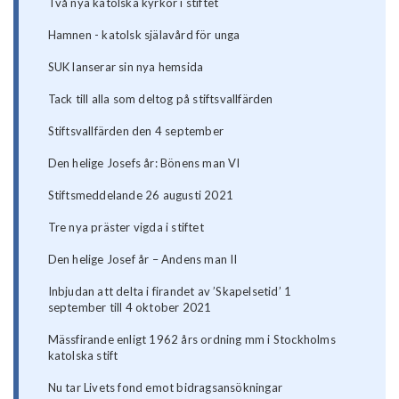
Två nya katolska kyrkor i stiftet
Hamnen - katolsk själavård för unga
SUK lanserar sin nya hemsida
Tack till alla som deltog på stiftsvallfärden
Stiftsvallfärden den 4 september
Den helige Josefs år: Bönens man VI
Stiftsmeddelande 26 augusti 2021
Tre nya präster vigda i stiftet
Den helige Josef år – Andens man II
Inbjudan att delta i firandet av ’Skapelsetid’ 1
september till 4 oktober 2021
Mässfirande enligt 1962 års ordning mm i Stockholms
katolska stift
Nu tar Livets fond emot bidragsansökningar