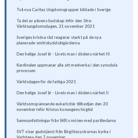
Två nya Caritas Ungdomsgrupper bildade i Sverige
Ta del av påvens budskap inför den 36:e
Världsungdomsdagen, 21 november 2021
Sveriges kristna råd reagerar starkt på de nya
planerade smittskyddsåtgärderna
Den helige Josef år - Livets man i dödens närhet III
Kardinalen uppmanar alla att medverka i den synodala
processen
Världsdagen för de fattiga 2021
Den helige Josef år - Livets man i dödens närhet II
Världsomspännande eukaristisk tillbedjan den 20
november inför Kristus konungens högtid
Sammanfattningar från SKR:s möten med partiledarna
SVT visar gudstjänst från Birgittasystrarnas kyrka i
Vadstena den 7 november