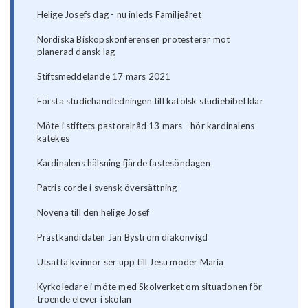
Helige Josefs dag - nu inleds Familjeåret
Nordiska Biskopskonferensen protesterar mot
planerad dansk lag
Stiftsmeddelande 17 mars 2021
Första studiehandledningen till katolsk studiebibel klar
Möte i stiftets pastoralråd 13 mars - hör kardinalens
katekes
Kardinalens hälsning fjärde fastesöndagen
Patris corde i svensk översättning
Novena till den helige Josef
Prästkandidaten Jan Byström diakonvigd
Utsatta kvinnor ser upp till Jesu moder Maria
Kyrkoledare i möte med Skolverket om situationen för
troende elever i skolan