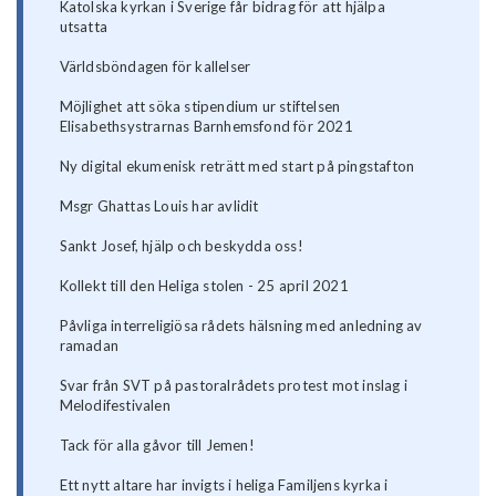
Katolska kyrkan i Sverige får bidrag för att hjälpa
utsatta
Världsböndagen för kallelser
Möjlighet att söka stipendium ur stiftelsen
Elisabethsystrarnas Barnhemsfond för 2021
Ny digital ekumenisk reträtt med start på pingstafton
Msgr Ghattas Louis har avlidit
Sankt Josef, hjälp och beskydda oss!
Kollekt till den Heliga stolen - 25 april 2021
Påvliga interreligiösa rådets hälsning med anledning av
ramadan
Svar från SVT på pastoralrådets protest mot inslag i
Melodifestivalen
Tack för alla gåvor till Jemen!
Ett nytt altare har invigts i heliga Familjens kyrka i