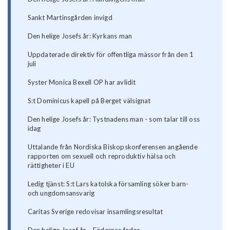
Sankt Martinsgården invigd
Den helige Josefs år: Kyrkans man
Uppdaterade direktiv för offentliga mässor från den 1
juli
Syster Monica Bexell OP har avlidit
S:t Dominicus kapell på Berget välsignat
Den helige Josefs år: Tystnadens man - som talar till oss
idag
Uttalande från Nordiska Biskopskonferensen angående
rapporten om sexuell och reproduktiv hälsa och
rättigheter i EU
Ledig tjänst: S:t Lars katolska församling söker barn-
och ungdomsansvarig
Caritas Sverige redovisar insamlingsresultat
Den helige Josef år – Fädernas fader