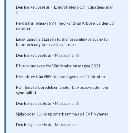
Den helige Josef år - Lyhördhetens och lydnadens man
II
Helgmålsringning i SVT med kardinal Arborelius den 30
oktober
Ledig tjänst: S:t Lars katolska församling ansvarig för
barn- och ungdomsverksamheten
Den helige Josefs år - Marias man III
Påvens budskap för Världsmissionsdagen 2021
Herdabrev från NBK för söndagen den 17 oktober
Nu inleds förberedelserna inför biskopssynoden om
synodalitet
Den helige Josefs år - Marias man II
Själaboden i Lund uppmärksammas på SVT Nyheter
Den helige Josefs år - Marias man