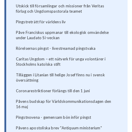
Utskick till församlingar och missioner från Veritas
förlag och Ungdomspastorala teamet
Pingstreträtt för världens liv
Påve Franciskus uppmanar till ekologisk omvändelse
under Laudato Si-veckan
Rörelsernas pingst - livestreamad pingstvaka
Caritas Ungdom – ett nätverk för unga volontärer i
Stockholms katolska stift
Tilläggen i Litanian till helige Josef finns nu i svensk
översättning
Coronarestriktioner förlängs till den 1 juni
Påvens budskap för Världskommunikationsdagen den
16 maj
Pingstnovena - gemensam bön inför pingst
Påvens apostoliska brev "Antiquum ministerium"