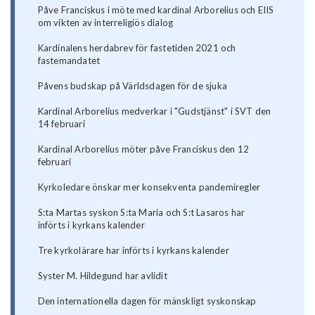
Påve Franciskus i möte med kardinal Arborelius och EIIS
om vikten av interreligiös dialog
Kardinalens herdabrev för fastetiden 2021 och
fastemandatet
Påvens budskap på Världsdagen för de sjuka
Kardinal Arborelius medverkar i "Gudstjänst" i SVT den
14 februari
Kardinal Arborelius möter påve Franciskus den 12
februari
Kyrkoledare önskar mer konsekventa pandemiregler
S:ta Martas syskon S:ta Maria och S:t Lasaros har
införts i kyrkans kalender
Tre kyrkolärare har införts i kyrkans kalender
Syster M. Hildegund har avlidit
Den internationella dagen för mänskligt syskonskap