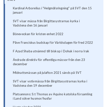
Kardinal Arborelius i "Helgmålsringning" på SVT den 15
januari
SVT visar mässa från Birgittasystrarnas kyrka i
Vadstena den 16 januari
Böneveckan för kristen enhet 2022
Påve Franciskus budskap för Världsdagen för fred 2022
F Azad Shaba utnämnd till biskop i Dohuk i norra Irak
Ändrade direktiv för offentliga mässor från den 23
december
Midnattsmässan på julafton 2021 sänds på SVT
SVT visar votivmässa från Birgittasystrarnas kyrka i
Vadstena den 19 december
Platsannons: S:t Thomas av Aquino katolska församling
i Lund söker husmor/husfar
Livets söndag 2021