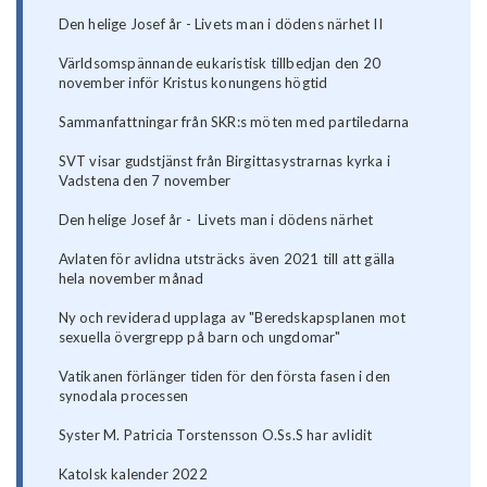
Den helige Josef år - Livets man i dödens närhet II
Världsomspännande eukaristisk tillbedjan den 20
november inför Kristus konungens högtid
Sammanfattningar från SKR:s möten med partiledarna
SVT visar gudstjänst från Birgittasystrarnas kyrka i
Vadstena den 7 november
Den helige Josef år - Livets man i dödens närhet
Avlaten för avlidna utsträcks även 2021 till att gälla
hela november månad
Ny och reviderad upplaga av "Beredskapsplanen mot
sexuella övergrepp på barn och ungdomar"
Vatikanen förlänger tiden för den första fasen i den
synodala processen
Syster M. Patricia Torstensson O.Ss.S har avlidit
Katolsk kalender 2022