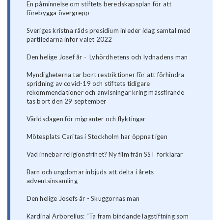
En påminnelse om stiftets beredskapsplan för att
förebygga övergrepp
Sveriges kristna råds presidium inleder idag samtal med
partiledarna inför valet 2022
Den helige Josef år - Lyhördhetens och lydnadens man
Myndigheterna tar bort restriktioner för att förhindra
spridning av covid-19 och stiftets tidigare
rekommendationer och anvisningar kring mässfirande
tas bort den 29 september
Världsdagen för migranter och flyktingar
Mötesplats Caritas i Stockholm har öppnat igen
Vad innebär religionsfrihet? Ny film från SST förklarar
Barn och ungdomar inbjuds att delta i årets
adventsinsamling
Den helige Josefs år - Skuggornas man
Kardinal Arborelius: ”Ta fram bindande lagstiftning som