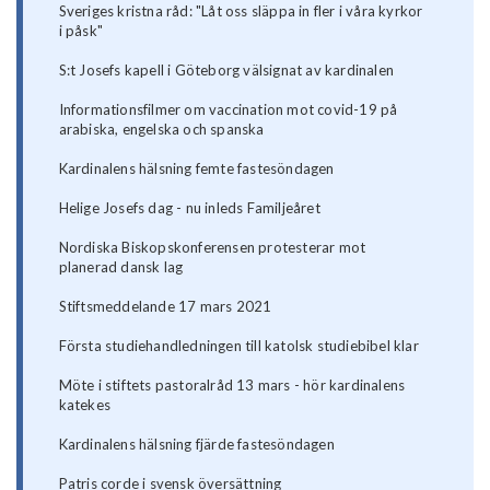
Sveriges kristna råd: "Låt oss släppa in fler i våra kyrkor
i påsk"
S:t Josefs kapell i Göteborg välsignat av kardinalen
Informationsfilmer om vaccination mot covid-19 på
arabiska, engelska och spanska
Kardinalens hälsning femte fastesöndagen
Helige Josefs dag - nu inleds Familjeåret
Nordiska Biskopskonferensen protesterar mot
planerad dansk lag
Stiftsmeddelande 17 mars 2021
Första studiehandledningen till katolsk studiebibel klar
Möte i stiftets pastoralråd 13 mars - hör kardinalens
katekes
Kardinalens hälsning fjärde fastesöndagen
Patris corde i svensk översättning