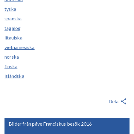
tyska
spanska
tagalog
litauiska
vietnamesiska
norska
finska
isländska
Dela
Bilder från påve Franciskus besök 2016