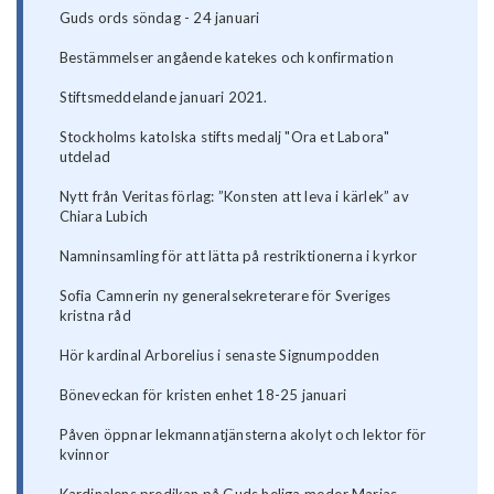
Guds ords söndag - 24 januari
Bestämmelser angående katekes och konfirmation
Stiftsmeddelande januari 2021.
Stockholms katolska stifts medalj "Ora et Labora"
utdelad
Nytt från Veritas förlag: ”Konsten att leva i kärlek” av
Chiara Lubich
Namninsamling för att lätta på restriktionerna i kyrkor
Sofia Camnerin ny generalsekreterare för Sveriges
kristna råd
Hör kardinal Arborelius i senaste Signumpodden
Böneveckan för kristen enhet 18-25 januari
Påven öppnar lekmannatjänsterna akolyt och lektor för
kvinnor
Kardinalens predikan på Guds heliga moder Marias