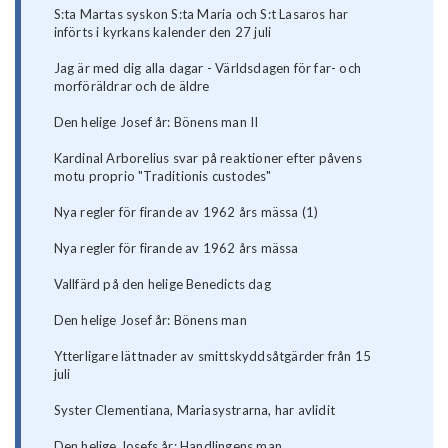
S:ta Martas syskon S:ta Maria och S:t Lasaros har
införts i kyrkans kalender den 27 juli
Jag är med dig alla dagar - Världsdagen för far- och
morföräldrar och de äldre
Den helige Josef år: Bönens man II
Kardinal Arborelius svar på reaktioner efter påvens
motu proprio "Traditionis custodes"
Nya regler för firande av 1962 års mässa (1)
Nya regler för firande av 1962 års mässa
Vallfärd på den helige Benedicts dag
Den helige Josef år: Bönens man
Ytterligare lättnader av smittskyddsåtgärder från 15
juli
Syster Clementiana, Mariasystrarna, har avlidit
Den helige Josefs år: Handlingens man